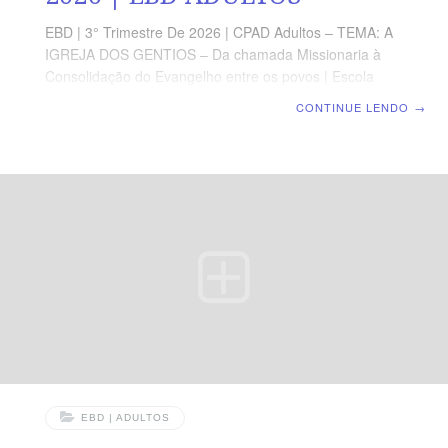
EBD | 3° Trimestre De 2026 | CPAD Adultos – TEMA: A
IGREJA DOS GENTIOS – Da chamada Missionaria à
Consolidação do Evangelho entre os povos | Escola
Biblica Dominical | Lição 04: O Espírito que nos Guia
CONTINUE LENDO
→
para Além das Fronteiras TEXTO ÁUREO “De sorte que
as igrejas eram confirmadas na fé e cada dia cresciam
em número.” (At 16.5). VERDADE PRÁTICA O Espírito
Santo não apenas guia o cristão em seus passos, mas
também o impede de avançar quando isso não está em
acordo com a vontade de Deus. LEITURA DIÁRIA
Segunda — At 15.39,40; 16.1
EBD | ADULTOS