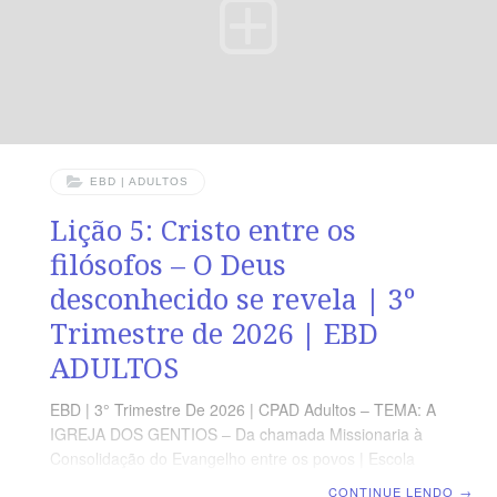
2.3-5
EBD | ADULTOS
Lição 5: Cristo entre os
filósofos – O Deus
desconhecido se revela | 3º
Trimestre de 2026 | EBD
ADULTOS
EBD | 3° Trimestre De 2026 | CPAD Adultos – TEMA: A
IGREJA DOS GENTIOS – Da chamada Missionaria à
Consolidação do Evangelho entre os povos | Escola
Biblica Dominical | Lição 5: Cristo entre os filósofos – O
CONTINUE LENDO
→