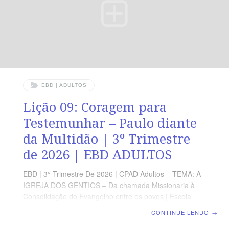
24.4,5 A fidelidade ao Evangelho pode gerar acusações
injustasTerça — At 24.10-13 Uma
EBD | ADULTOS
Lição 09: Coragem para
Testemunhar – Paulo diante
da Multidão | 3º Trimestre
de 2026 | EBD ADULTOS
EBD | 3° Trimestre De 2026 | CPAD Adultos – TEMA: A
IGREJA DOS GENTIOS – Da chamada Missionaria à
Consolidação do Evangelho entre os povos | Escola
Biblica Dominical | Lição 09: Coragem para
CONTINUE LENDO
→
Testemunhar – Paulo diante da Multidão TEXTO