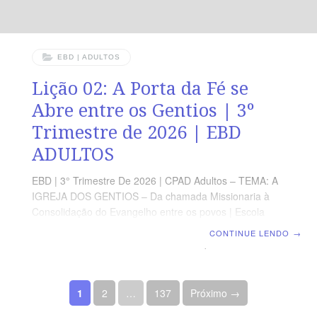
EBD | ADULTOS
Lição 02: A Porta da Fé se
Abre entre os Gentios | 3º
Trimestre de 2026 | EBD
ADULTOS
EBD | 3° Trimestre De 2026 | CPAD Adultos – TEMA: A
IGREJA DOS GENTIOS – Da chamada Missionaria à
Consolidação do Evangelho entre os povos | Escola
Biblica Dominical | Lição 02: A Porta da Fé se Abre
CONTINUE LENDO
→
entre os Gentios TEXTO ÁUREO “Porque o Senhor
assim no-lo mandou: Eu te pus para luz dos gentios,
para que sejas de salvação até aos confins da terra.” (At
Paginação de posts
13.47). VERDADE PRÁTICA O propósito de Deus é que
1
2
…
137
Próximo →
o Evangelho alcance todas as nações, revelando seu