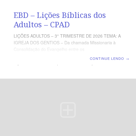
EBD – Lições Bíblicas dos
Adultos – CPAD
LIÇÕES ADULTOS – 3° TRIMESTRE DE 2026 TEMA: A
IGREJA DOS GENTIOS – Da chamada Missionaria à
Consolidação do Evangelho entre os
povosCOMENTARISTA: Pr. Wagner Gaby SUMARIO:
CONTINUE LENDO
→
Lição 01: O Chamado para os GentiosLição 02: A Porta
da Fé se Abre entre os GentiosLição 03: A Graça que
Alcança Todas as NaçõesLição 04: O Espírito que nos
Guia para Além das FronteirasLição 05: Cristo entre os
Filósofos: o Deus Desconhecido se RevelaLição 06: A
Suficiência da Graça na Cidade de CorintoLição 07:
Quando o Espírito