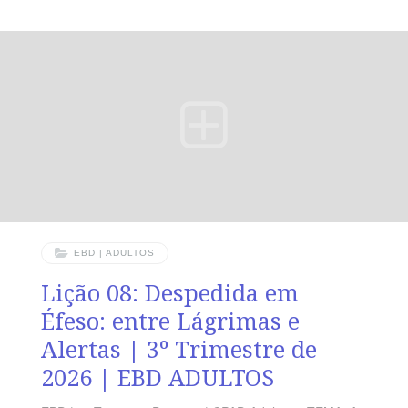
ÁUREO “Porque hás de ser sua testemunha para com
todos os homens do que tens visto e ouvido.” (At 22.15).
VERDADE PRÁTICA Todo aquele que teve um encontro
real com Cristo é chamado a testemunhar dEle com
fidelidade, mesmo em meio à oposição e ao sofrimento.
LEITURA DIÁRIA Segunda — At 22.14,15 Deus chama
seus servos para
EBD | ADULTOS
Lição 08: Despedida em
Éfeso: entre Lágrimas e
Alertas | 3º Trimestre de
2026 | EBD ADULTOS