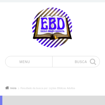
MENU
BUSCA
Pular para o conteúdo
Início
Resultado da busca por: Lições Bíblicas Adultos