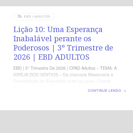
EBD | ADULTOS
Lição 10: Uma Esperança
Inabalável perante os
Poderosos | 3º Trimestre de
2026 | EBD ADULTOS
EBD | 3° Trimestre De 2026 | CPAD Adultos – TEMA: A
IGREJA DOS GENTIOS – Da chamada Missionaria à
Consolidação do Evangelho entre os povos | Escola
Biblica Dominical | Lição 10: Uma Esperança Inabalável
CONTINUE LENDO
→
perante os Poderosos TEXTO ÁUREO “E, por isso,
procuro sempre ter uma consciência sem ofensa, tanto
para com Deus como para com os homens.” (At 24.16).
VERDADE PRÁTICA A fidelidade ao Evangelho se
expressa em uma consciência irrepreensível diante de
Deus e dos homens. LEITURA DIÁRIA Segunda — At