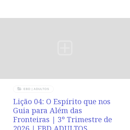
Deus desconhecido se revela TEXTO ÁUREO “Mas
Deus, não tendo em conta os tempos da ignorância,
anuncia agora a todos os homens, em todo lugar, que
se arrependam.” (At 17.30). VERDADE PRÁTICA A obra
evangelística floresce quando o coração, sensível ao
Espírito, discerne os tempos e proclama com ousadia a
graça salvadora de Cristo. LEITURA DIÁRIA Segunda
—
EBD | ADULTOS
Lição 04: O Espírito que nos
Guia para Além das
Fronteiras | 3º Trimestre de
2026 | EBD ADULTOS