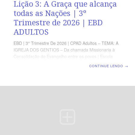
Lição 3: A Graça que alcança
todas as Nações | 3º
Trimestre de 2026 | EBD
ADULTOS
EBD | 3° Trimestre De 2026 | CPAD Adultos – TEMA: A
IGREJA DOS GENTIOS – Da chamada Missionaria à
Consolidação do Evangelho entre os povos | Escola
Biblica Dominical | Lição 3: A Graça que alcança todas
CONTINUE LENDO
→
as Nações TEXTO ÁUREO “Porque pela graça sois
salvos, por meio da fé; e isso não vem de vós; é dom de
Deus.” (Ef 2.8). VERDADE PRÁTICA É pela graça que
somos alcançados, perdoados e reconciliados com
Deus. LEITURA DIÁRIA Segunda — At 15.11 A
salvação é afirmada como obra exclusiva da graça do
Senhor JesusTerça — At 10.44-48 Deus