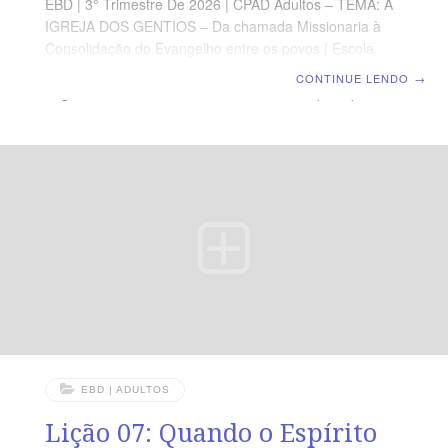
EBD | 3° Trimestre De 2026 | CPAD Adultos – TEMA: A
IGREJA DOS GENTIOS – Da chamada Missionaria à
Consolidação do Evangelho entre os povos | Escola
Biblica Dominical | Lição 08: Despedida em Éfeso: entre
CONTINUE LENDO
→
Lágrimas e Alertas TEXTO ÁUREO “Olhai, pois, por vós
e por todo o rebanho sobre que o Espírito Santo vos
constituiu bispos, para apascentardes a igreja de Deus,
que ele resgatou com o seu próprio sangue.” (At 20.28).
VERDADE PRÁTICA A Igreja é preservada quando
líderes vigilantes cuidam do rebanho com fidelidade à
Palavra e submissão ao Espírito Santo. LEITURA
DIÁRIA
EBD | ADULTOS
Lição 07: Quando o Espírito