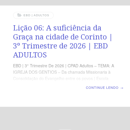
EBD | ADULTOS
Lição 06: A suficiência da
Graça na cidade de Corinto |
3º Trimestre de 2026 | EBD
ADULTOS
EBD | 3° Trimestre De 2026 | CPAD Adultos – TEMA: A
IGREJA DOS GENTIOS – Da chamada Missionaria à
Consolidação do Evangelho entre os povos | Escola
Biblica Dominical | Lição 06: A suficiência da Graça na
CONTINUE LENDO
→
cidade de Corinto TEXTO ÁUREO “Porque eu sou
contigo, e ninguém lançará mão de ti para te fazer mal,
pois tenho muito povo nesta cidade.” (At 18.10).
VERDADE PRÁTICA A graça de Deus é suficiente para
sustentar o crente em meio às adversidades. LEITURA
DIÁRIA Segunda — At 18.1-4 A luz do Evangelho
resplandece em ambientes desafiadoresTerça — 1Co