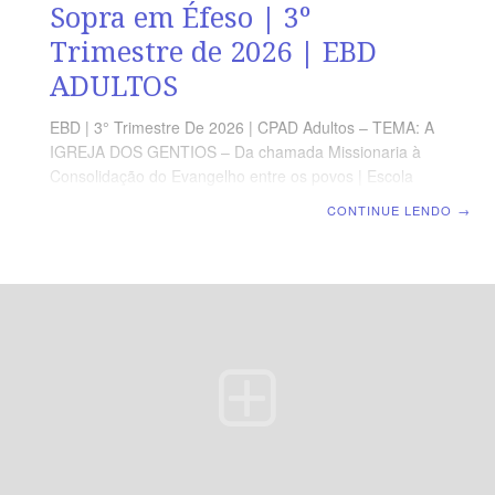
Sopra em Éfeso | 3º
Trimestre de 2026 | EBD
ADULTOS
EBD | 3° Trimestre De 2026 | CPAD Adultos – TEMA: A
IGREJA DOS GENTIOS – Da chamada Missionaria à
Consolidação do Evangelho entre os povos | Escola
Biblica Dominical | Lição 07: Quando o Espírito Sopra
CONTINUE LENDO
→
em Éfeso TEXTO ÁUREO “Assim, a palavra do Senhor
crescia poderosamente e prevalecia.” (At 19.20).
VERDADE PRÁTICA Onde o Espírito Santo é
derramado, a Palavra é confirmada com poder, o
pecado é confrontado, e vidas, famílias e cidades são
transformadas. LEITURA DIÁRIA Segunda — At 19.1-6
O derramamento do Espírito conduz o crente à
plenitude da féTerça — At 19.8-10 A