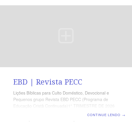
objetivos específicos referem-se ao que o professor
deve atingir em cada tópico. Por exemplo, o objetivo I
refere-se ao tópico I com os seus respectivos
subtópicos. Expor biblicamente o dom de
profecia;Explicar o dom de variedade de
línguas;Examinar o dom
EBD | Revista PECC
Lições Bíblicas para Culto Doméstico, Devocional e
Pequenos grupo Revista EBD PECC (Programa de
Educação Cristã Continuada)1° TRIMESTRE DE 2026
TEMA: EZEQUIEL – O Atalaia de Israel SUMARIO:Lição
CONTINUE LENDO
→
01: Ezequiel 1 – O Livro de Ezequiel e Sua Visão
InauguralLição 02: Ezequiel 2 e 3 – O Chamado de
EzequielLição 03: Ezequiel 7 – O Fim Vem Sobre