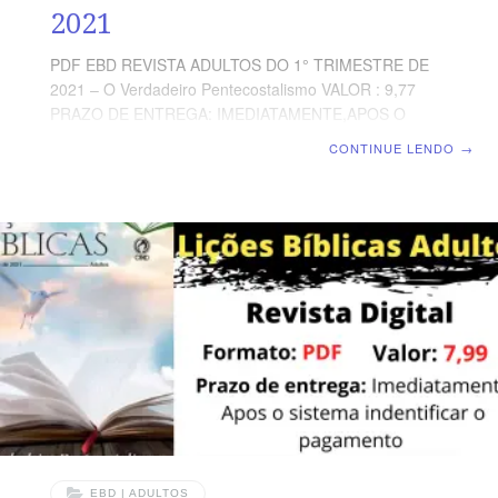
2021
PDF EBD REVISTA ADULTOS DO 1° TRIMESTRE DE
2021 – O Verdadeiro Pentecostalismo VALOR : 9,77
PRAZO DE ENTREGA: IMEDIATAMENTE,APOS O
SISTEMA IDENTIFICAR O PAGAMENTO
CONTINUE LENDO
→
FORMATO: DIGITAL / PDF COMO VOU RECEBER A
REVISTA ? APOS O PAGAMENTO VOCÊ SERA
REDIRECIONADO A UMA PAGINA,PARA BAIXAR EM
SEU COMPUTADOR,CELULAR,TABLET OU IMPRIMIR.
OBS: CASO TENHA DIFICULDADE EM BAIXAR A
REVISTA, MANDE UM EMAIL PARA:
( escoladominical5@gmail.com ) E VAMOS ENVIAR
DIRETAMENTE EM SEU EMAIL. VALOR : 9,77 O
Verdadeiro Pentecostalismo- Adultos-1 Trimestre 2021
SUMARIO: Lição 01 – A Pessoa do Espírito SantoLição
02 – A
EBD | ADULTOS