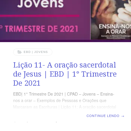
EBD | JOVENS
Lição 11- A oração sacerdotal
de Jesus | EBD | 1° Trimestre
De 2021
EBD| 1° Trimestre De 2021 | CPAD – Jovens – Ensina-
nos a orar – Exemplos de Pessoas e Orações que
Marcaram as Escrituras | Lição 11: A oração sacerdotal
de Jesus OBJETIVOS • DEMONSTRAR O contexto em
CONTINUE LENDO
→
que foi proferida a Oração Sacerdotal: • DIMENSIONAR
a importância da santificação para o cristão •