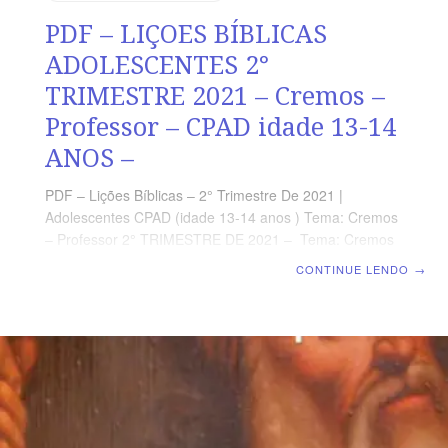
PDF – LIÇOES BÍBLICAS
ADOLESCENTES 2°
TRIMESTRE 2021 – Cremos –
Professor – CPAD idade 13-14
ANOS –
PDF – Lições Bíblicas – 2° Trimestre De 2021 |
Adolescentes CPAD (idade 13-14 anos ) Tema: Cremos
– Professor 2° TRIMESTRE DE 2021 – Tema: Cremos
VALOR :9,97 PRAZO DE ENTREGA:
CONTINUE LENDO
→
IMEDIATAMENTE,APOS O SISTEMA IDENTIFICAR O
PAGAMENTO FORMATO: DIGITAL PDF COMO VOU
RECEBER A REVISTA ? APOS O PAGAMENTO VOCÊ
SERA REDIRECIONADO A UMA PAGINA PARA
BAIXAR. Você Pode Baixar em seu
COMPUTADOR,CELULAR,TABLET OU IMPRIMIR .
OBS: CASO TENHA DIFICULDADE EM BAIXAR A
REVISTA, MANDE UM EMAIL PARA: