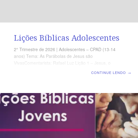
toda a família. A cada trimestre, um reforço espiritual
Lições Bíblicas Adolescentes
2° Trimestre de 2026 | Adolescentes – CPAD (13-14
anos) Tema: As Parábolas de Jesus são
VivasComentarista: Rafael Luz Lição 1 – Jesus, o
Mestre que ensinava por parábolasLição 2 – Uma
CONTINUE LENDO
→
história sobre a oraçãoLição 3 – O semeador e a sua
sementeLição 4 – Uma história sobre graça e
responsabilidadeLição 5 – O Reino de Deus e as
sementesLição 6 – A obediência verdadeiraLição 7 –
Achados e perdidos no ReinoLição 8 – Você está
preparado?Lição 9 – Uma parábola sobre IsraelLição
10