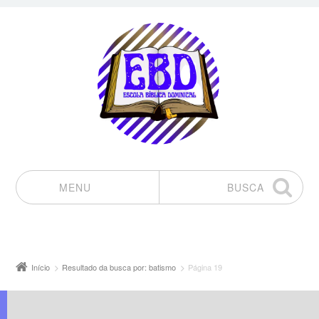
MENU
BUSCA
Pular para o conteúdo
Início
Resultado da busca por: batismo
Página 19