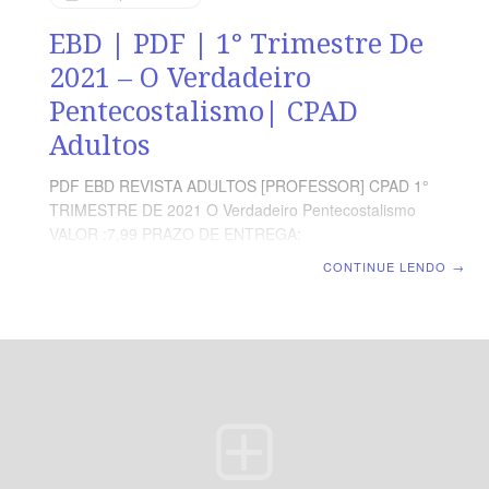
EBD | PDF | 1° Trimestre De
2021 – O Verdadeiro
Pentecostalismo| CPAD
Adultos
PDF EBD REVISTA ADULTOS [PROFESSOR] CPAD 1°
TRIMESTRE DE 2021 O Verdadeiro Pentecostalismo
VALOR :7,99 PRAZO DE ENTREGA:
IMEDIATAMENTE,APOS O SISTEMA IDENTIFICAR O
CONTINUE LENDO
→
PAGAMENTO FORMATO: DIGITAL PDF COMO VOU
RECEBER A REVISTA ? APOS O PAGAMENTO VOCÊ
SERA REDIRECIONADO A UMA PAGINA,PARA BAIXAR
EM SEU COMPUTADOR,CELULAR,TABLET OU
IMPRIMIR. OBS: CASO TENHA DIFICULDADE EM
BAIXAR A REVISTA, MANDE UM EMAIL PARA:(
escoladominical5@gmail.com ) E VAMOS ENVIAR
DIRETAMENTE EM SEU EMAIL. O currículo de Escola
Dominical CPAD é um aprendizado que acompanha