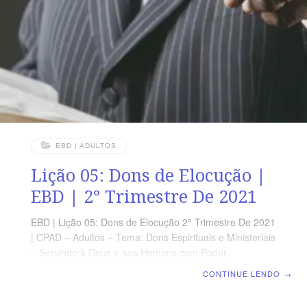
refere-se ao tópico I com os seus respectivos
subtópicos. I – Investigar biblicamente o colégio
apostólico;II – Retratar o ministério apostólico de
Paulo;III – Avaliar a apostolicidade atual.
EBD | ADULTOS
Lição 05: Dons de Elocução |
EBD | 2° Trimestre De 2021
EBD | Lição 05: Dons de Elocução 2° Trimestre De 2021
| CPAD – Adultos – Tema: Dons Espirituais e Ministeriais
– Servindo à Deus e aos Homens com Poder
Extraordinário | – escola dominical OBJETIVO GERAL
CONTINUE LENDO
→
Apresentar os dons de elocução. [ OBJETIVOS
ESPECÍFICOS ] Lição 05: Dons de Elocução Abaixo, os