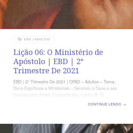
( revistaescoladominical@gmail.com ) E VAMOS TE
AJUDAR Reenviando DIRETAMENTE EM SEU EMAIL
Em Até 2 Horas .
EBD | ADULTOS
Lição 06: O Ministério de
Apóstolo | EBD | 2°
Trimestre De 2021
EBD | 2° Trimestre De 2021 | CPAD – Adultos – Tema:
Dons Espirituais e Ministeriais – Servindo à Deus e aos
Homens com Poder Extraordinário | Lição 06: O
Ministério de Apóstolo OBJETIVO GERAL Mostrar a
CONTINUE LENDO
→
importância do ministério apostólico no Novo
Testamento. OBJETIVOS ESPECÍFICOS Abaixo, os
objetivos específicos referem-se ao que o professor
deve atingir em cada tópico. Por exemplo, o objetivo I