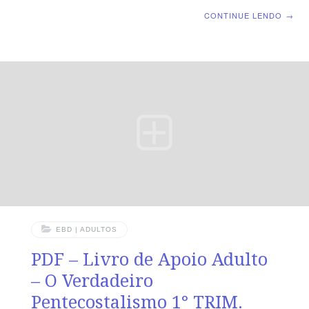
Objetivos Compreender acerca do dons
CONTINUE LENDO
→
espirituais;Classificar os dons espirituais de acordo com
1 Co 12;Incentivar a busca dos dons espirituais.
DESTAQUE 1 Co 12.1 ”Meus irmãos, quero que vocês
saibam a verdade a respeito dos dons que o Espírito
Santo dá.” TEXTO BÍBLICO 1 Coríntios 14.4-11: 4 O
que fala em língua desconhecida edifica-se a si mesmo,
mas o que profetiza edifica a
EBD | ADULTOS
PDF – Livro de Apoio Adulto
– O Verdadeiro
Pentecostalismo 1° TRIM.