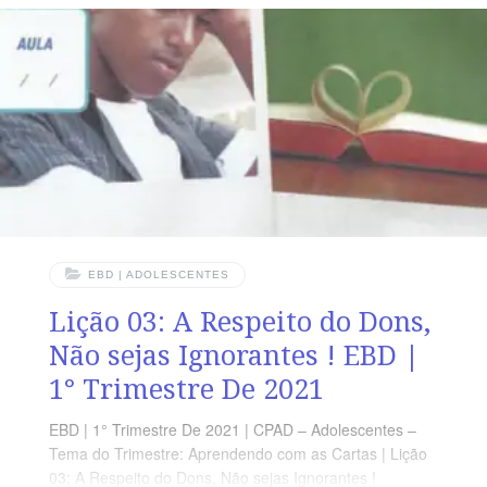
Jerusalém e IsraelLição 04: Ezequiel 8-11 – A Glória de
Deus Se Retira do TemploLição 05: Ezequiel 12 e 13 –
A Profecia Verdadeira e as Falsas
EBD | ADOLESCENTES
Lição 03: A Respeito do Dons,
Não sejas Ignorantes ! EBD |
1° Trimestre De 2021
EBD | 1° Trimestre De 2021 | CPAD – Adolescentes –
Tema do Trimestre: Aprendendo com as Cartas | Lição
03: A Respeito do Dons, Não sejas Ignorantes !