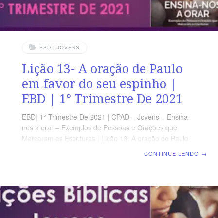
EBD | JOVENS
Lição 13- A oração de Paulo
em favor do seu espinho |
EBD | 1° Trimestre De 2021
EBD| 1° Trimestre De 2021 | CPAD – Jovens – Ensina-
nos a orar – Exemplos de Pessoas e Orações que
Marcaram as Escrituras | Lição 13: A oração de Paulo
em favor do seu espinho OBJETIVOS DIMENSIONAR o
CONTINUE LENDO
→
valor da experiência na vida cristã: COMPREENDER o
contexto da oração de Paulo pelo seu “espinho” TEXTO
DO DIA “E, para que me não exaltasse pelas
excelências das revelações, foi-me dado um espinho na
carne, a saber, um mensageiro de Satanás, para me
esbofetear, a fim de não me exaltar.” (2 Co