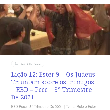
conteúdo de cada lição é igual para alunos e mestres,
inclusive o número da página. ORIENTAÇÃO
PEDAGÓGICA Em Ester 9 e 10 há 32 e 3 versos,
respectivamente. Sugerimos começar a aula lendo, com
todos os
REVISTA PECC
Lição 12: Ester 9 – Os Judeus
Triunfam sobre os Inimigos
| EBD – Pecc | 3° Trimestre
De 2021
EBD Pecc | 3° Trimestre De 2021 | Tema: Rute e Ester –