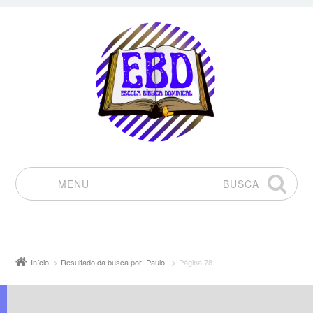
MENU
BUSCA
Pular para o conteúdo
Início
Resultado da busca por: Paulo
Página 78