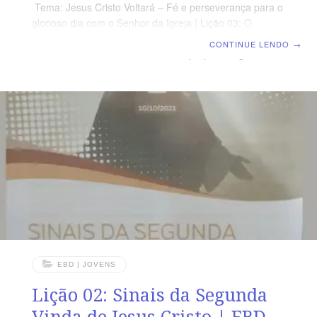
Tema: Jesus Cristo Voltará – Fé e perseverança para o
glorioso dia com o Senhor da Igreja | Lição 03: O
Arrebatamento da Igreja | Escola Biblica Dominical
CONTINUE LENDO
→
TEXTO DO DIA “E, se eu for e vos preparar lugar, virei
outra vez e vos levarei para mim mesmo, para que,
onde eu estiver, estejais vós também.” (Jo 14.3) Síntese
O arrebatamento da igreja será tão repentino que não
haverá chance para arrependimento ou preparo da
Última Hora Agenda de leitura Segunda – Mt
EBD | JOVENS
Lição 02: Sinais da Segunda
Vinda de Jesus Cristo | EBD –