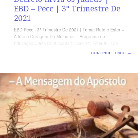
EBD – Pecc | 3° Trimestre De
2021
EBD Pecc | 3° Trimestre De 2021 | Tema: Rute e Ester –
A fé e a Coragem Da Mulheres – Programa de
Educação Cristã Continuada | Lição 11: Ester 8 – Um
Novo Decreto Livra os Judeus | Escola Biblica Dominical
CONTINUE LENDO
→
SUPLEMENTO EXCLUSIVO DO PROFESSOR Afora a
suplemento do professor, todo o conteúdo de cada lição
é igual para alunos e mestres, inclusive o número da
página. ORIENTAÇÃO PEDAGÓGICA Em Ester 8 há 17
versos. Sugerimos começar a aula lendo, com todos os
presentes, Ester 8.1-17 (5 a 7 min.). A revista funciona