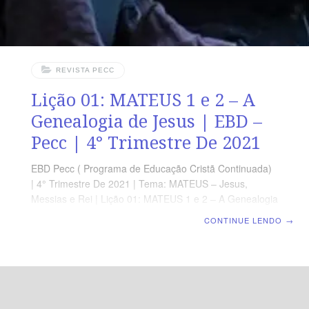
REVISTA PECC
Lição 01: MATEUS 1 e 2 – A
Genealogia de Jesus | EBD –
Pecc | 4° Trimestre De 2021
EBD Pecc ( Programa de Educação Cristã Continuada)
| 4° Trimestre De 2021 | Tema: MATEUS – Jesus,
Messias e Rei | Lição 01: MATEUS 1 e 2 – A Genealogia
de Jesus | Escola Biblica Dominical SUPLEMENTO
CONTINUE LENDO
→
EXCLUSIVO DO PROFESSOR Afora a suplemento
do professor, todo o conteúdo de cada lição é igual para
alunos e mestres, inclusive o número da página.
ORIENTAÇÃO PEDAGÓGICA Em Mateus 1 e 2 há 25 e
23 verso, respectivamente. Sugerimos começar a aula
lendo, com todos os presentes Mateus 1.18; 2.23