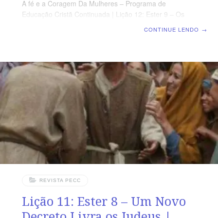
A fé e a Coragem Da Mulheres – Programa de
Educação Cristã Continuada | Lição 12: Ester 9 – Os
Judeus Triunfam sobre os Inimigos | Escola Biblica
CONTINUE LENDO
→
Dominical SUPLEMENTO EXCLUSIVO DO PROFESSOR
Afora a suplemento do professor, todo o conteúdo de
cada lição é igual para alunos e mestres, inclusive o
número da página. ORIENTAÇÃO PEDAGÓGICA Em
Ester 9 há 32 versos. Sugerimos começar a aula lendo,
com todos os presentes, Ester 9.1-19 (5 a 7 min.). A
revista
REVISTA PECC
Lição 11: Ester 8 – Um Novo
Decreto Livra os Judeus |