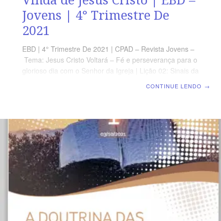
Jovens | 4° Trimestre De
2021
EBD | 4° Trimestre De 2021 | CPAD – Revista Jovens –
Tema: Jesus Cristo Voltará – Fé e perseverança para o
glorioso dia com o Senhor da Igreja | Lição 02: Sinais da
Segunda Vinda de Jesus Cristo | Escola Biblica
CONTINUE LENDO
→
Dominical TEXTO DO DIA “Filhinhos, e já a última hora;
e como ouvistes que vem o anticristo, também agora
muitos se tem feito anticristo; por onde conhecemos
que é já a última hora.” (1 Jo 2.18) SÍNTESE Ninguém
sabe o dia em que se dará o Arrebatamento da igreja.
Esse