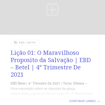
(5a7min). A revista funciona como
EBD | BETEL
Lição 01: O Maravilhoso
Proposito da Salvação | EBD
– Betel | 4° Trimestre De
2021
EBD Betel | 4° Trimestre De 2021 | Tema: Efésios –
Uma exposição sobre as riquezas da graça,
misericórdia e gloria de Deus | Lição 01: O Maravilhoso
Proposito da Salvação | Escola Biblica Dominical TEXTO
CONTINUE LENDO
→
ÁUREO “Como também nos elegeu nele antes da