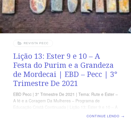
REVISTA PECC
Lição 13: Ester 9 e 10 – A
Festa do Purim e a Grandeza
de Mordecai | EBD – Pecc | 3°
Trimestre De 2021
EBD Pecc | 3° Trimestre De 2021 | Tema: Rute e Ester –
A fé e a Coragem Da Mulheres – Programa de
Educação Cristã Continuada | Lição 13: Ester 9 e 10 – A
Festa do Purim e a Grandeza de Mordecai | Escola
CONTINUE LENDO
→
Biblica Dominical SUPLEMENTO EXCLUSIVO DO
PROFESSOR Afora a suplemento do professor, todo o