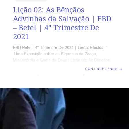
Lição 02: As Bênçãos
Advinhas da Salvação | EBD
– Betel | 4° Trimestre De
2021
EBD Betel | 4° Trimestre De 2021 | Tema: Efésios –
Uma Exposição sobre as Riquezas da Graça,
Misericórdia e Gloria de Deus | Lição 02: As Bênçãos
Advinhas da Salvação | Escola Biblica Dominical TEXTO
CONTINUE LENDO
→
ÁUREO “Eis que Deus é a minha salvação; eu confiarei
e não temerei, porque o Senhor Jeová é a minha força,
e o meu cântico, e se tornou a minha salvação.” Isaías
12.2 VERDADE APLICADA Desde a eternidade, Deus
elaborou um plano para salvação de todo aquele que
crê em Jesus Cristo. OBJETIVOS DA LIÇÃO Ensinar
acerca da