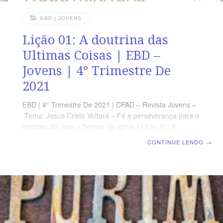
EBD | JOVENS
Lição 01: A doutrina das
Ultimas Coisas | EBD –
Jovens | 4° Trimestre De
2021
EBD | 4° Trimestre De 2021 | CPAD – Revista Jovens –
Tema: Jesus Cristo Voltará – Fé e perseverança para o
glorioso dia com o Senhor da Igreja | Lição 01: A
doutrina das Ultimas Coisas OBJETIVOS •
CONTINUE LENDO
→
APRESENTAR a Doutrina das Últimas Coisas dentro de
uma perspectiva bíblica; • MOSTRAR porque devemos
estudar a Doutrina das Últimas Coisas; •
COMPREENDER que devemos viver segundo a
esperança cristã. TEXTO DO DIA “Mas o Dia do Senhor
virá como o ladrão de noite, no qual os céus passarão
com grande estrondo,