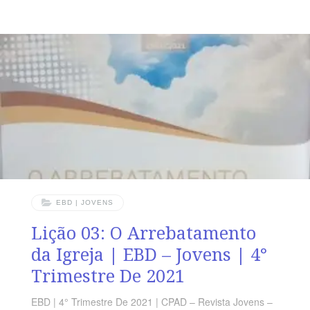
fundação do mundo, para que fôssemos santos e
irrepreensíveis diante dele em caridade.” Efésios 1.4
VERDADE APLICADA Deus nos deixou essa epístola
para revelar a grandeza de Seu plano de salvação, um
projeto elaborado antes de tudo existir. OBJETIVOS DA
LIÇÃO Ensinar acerca do conteúdo da epístola
EBD | JOVENS
Lição 03: O Arrebatamento
da Igreja | EBD – Jovens | 4°
Trimestre De 2021
EBD | 4° Trimestre De 2021 | CPAD – Revista Jovens –