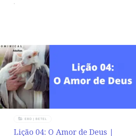
,
EBD | BETEL
Lição 04: O Amor de Deus |