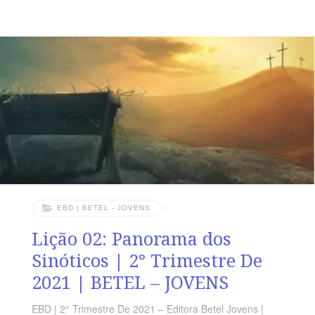
operação do Espírito Santo. TEXTO BÍBLICO João
14.15-20 DESTAQUE Eu pedirei ao Pai, e ele lhes dará
outro Auxiliador, o Espírito da verdade, para ficar com
vocês para sempre. O mundo não pode receber esse
Espírito porque não o pode ver, nem conhecer. Mas
vocês o conhecem porque ele está com vocês e
EBD | BETEL - JOVENS
Lição 02: Panorama dos
Sinóticos | 2° Trimestre De
2021 | BETEL – JOVENS
EBD | 2° Trimestre De 2021 – Editora Betel Jovens |