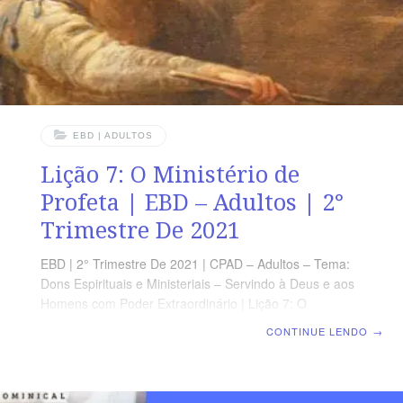
EBD | ADULTOS
Lição 7: O Ministério de
Profeta | EBD – Adultos | 2°
Trimestre De 2021
EBD | 2° Trimestre De 2021 | CPAD – Adultos – Tema:
Dons Espirituais e Ministeriais – Servindo à Deus e aos
Homens com Poder Extraordinário | Lição 7: O
Ministério de Profeta OBJETIVO GERAL Expor o
CONTINUE LENDO
→
desenvolvimento do ministério de profeta OBJETIVOS
Descrever a função do profeta no Antigo Testamento.
Explicar ofício do profeta em o Novo Testamento.
Esclarecer o verdadeiro do falso profeta. TEXTO