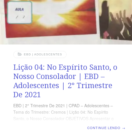
EBD | ADOLESCENTES
Lição 04: No Espírito Santo, o
Nosso Consolador | EBD –
Adolescentes | 2° Trimestre
De 2021
EBD | 2° Trimestre De 2021 | CPAD – Adolescentes –
Tema do Trimestre: Cremos | Lição 04: No Espírito
Santo, o Nosso Consolador OBJETIVOS Apresentar o
Espírito Santo como nosso Consolador;Explicar a
CONTINUE LENDO
→
natureza do Espírito Santo;Conscientizá–los da