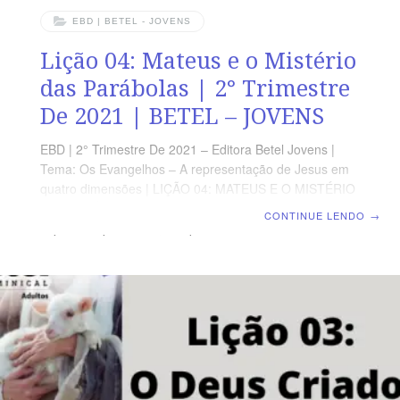
EBD | BETEL - JOVENS
Lição 04: Mateus e o Mistério
das Parábolas | 2° Trimestre
De 2021 | BETEL – JOVENS
EBD | 2° Trimestre De 2021 – Editora Betel Jovens |
Tema: Os Evangelhos – A representação de Jesus em
quatro dimensões | LIÇÃO 04: MATEUS E O MISTÉRIO
DAS PARÁBOLAS OBJETIVOS DA LIÇÃO Conceituar a
CONTINUE LENDO
→
expressão parábolas;Compreender as verdades
reveladas nas parábolasMostrar Cristo nas parábolas
Texto de Referência Mateus: 13.31-35 VERSÍCULO
DO DIA “Abrirei a minha boca numa parábola; proporei
enigmas da antiguidade”. Sl 78.2 VERDADE APLICADA
As parábolas revelam verdades acerca do Reino de
Deus. MOMENTO DE ORAÇÃO Que Deus venha
revelar para nós as verdades relativas ao