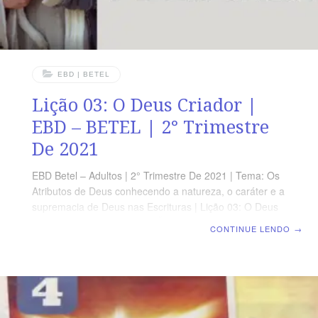
EBD | BETEL
Lição 03: O Deus Criador |
EBD – BETEL | 2° Trimestre
De 2021
EBD Betel – Adultos | 2° Trimestre De 2021 | Tema: Os
Atributos de Deus conhecendo a natureza, o caráter e a
supremacia de Deus nas Escrituras | Lição 03: O Deus
Criador OBJETIVOS DA LIÇÃO Estudar sobre a criação
CONTINUE LENDO
→
dos céus e da terra.Ressaltar a criação do homem e da
mulher.Mostrar os propósitos da criação de Deus.
TEXTO ÁUREO “No princípio, criou Deus os céus e a
terra.” Gênesis 1.1 VERDADE APLICADA Deus trouxe à
existência o que antes não existia; criou e tem o
controle de toda a Sua criação. TEXTOS DE