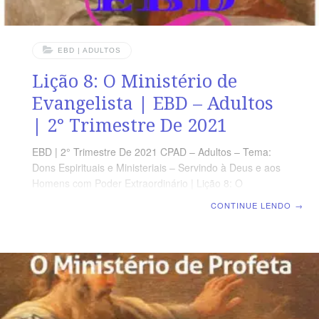
EBD | ADULTOS
Lição 8: O Ministério de
Evangelista | EBD – Adultos
| 2° Trimestre De 2021
EBD | 2° Trimestre De 2021 CPAD – Adultos – Tema:
Dons Espirituais e Ministeriais – Servindo à Deus e aos
Homens com Poder Extraordinário | Lição 8: O
Ministério de Evangelista OBJETIVO GERAL Mostrar a
CONTINUE LENDO
→
singularidade do ministério do Evangelista na vida da
Igreja. OBJETIVOS ESPECÍFICOS Abaixo, os objetivos
específicos referem-se ao que o professor deve atingir
em cadatópico. Por exemplo, o objetivo I refere-se ao
tópico I com os seus respectivos subtópicos. Abordar a
respeito do envio dos setenta;Refletir sobre a tarefa
inacabada