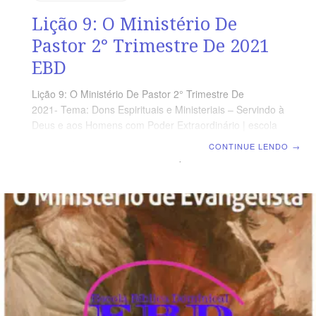
Lição 9: O Ministério De
Pastor 2° Trimestre De 2021
EBD
Lição 9: O Ministério De Pastor 2° Trimestre De
2021- Tema: Dons Espirituais e Ministeriais – Servindo à
Deus e aos Homens com Poder Extraordinário | escola
dominical CPAD – Adultos – EBD OBJETIVOS Após
CONTINUE LENDO
→
esta aula, o aluno deverá estar apto a: Reconhecer o
papel fundamental de Jesus como o sumo pastor.
Classificar as características de um verdadeiro pastor.
Conscientizar-se da missão do ministério pastoral.
TEXTO ÁUREO João 10:11 “Eu sou o bom Pastor; o
bom Pastor dá a sua vida pelas ovelhas”. VERDADE
PRÁTICA Por meio do ministério pastoral, conduzimos
as