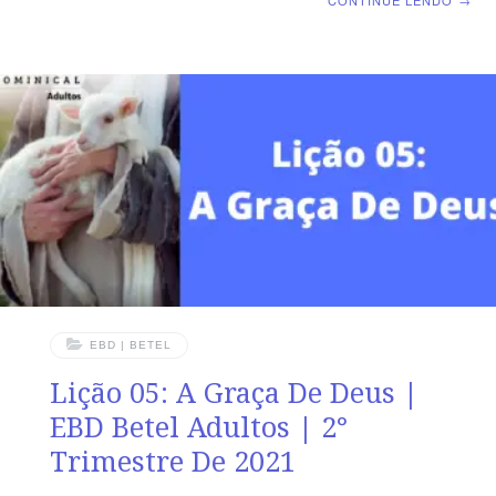
CONTINUE LENDO
→
misericórdias do Senhor são a causa de não sermos
consumidos, porque as suas misericórdias não têm fim.”
Lamentações de Jeremias 3.22 VERDADE APLICADA O
Senhor Deus, que é riquíssimo em misericórdia, agiu
para nos reconciliar com Ele por intermédio de Jesus
Cristo. OBJETIVOS DA LIÇÃO Destacar a grandeza das
misericórdias do Senhor. Falar que a misericórdia
EBD | BETEL
Lição 05: A Graça De Deus |
EBD Betel Adultos | 2°
Trimestre De 2021