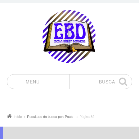
MENU
BUSCA
Pular para o conteúdo
Início
Resultado da busca por: Paulo
Página 85