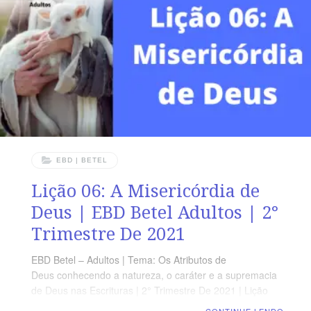
ÁUREO “E a uns pôs Deus na igreja, primeiramente,
apóstolos, em segundo lugar, profetas, em terceiro,
doutores, depois, milagres,
EBD | BETEL
Lição 06: A Misericórdia de
Deus | EBD Betel Adultos | 2°
Trimestre De 2021
EBD Betel – Adultos | Tema: Os Atributos de
Deus conhecendo a natureza, o caráter e a supremacia
de Deus nas Escrituras | 2° Trimestre De 2021 | Lição
06: A Misericórdia de Deus TEXTO ÁUREO “As