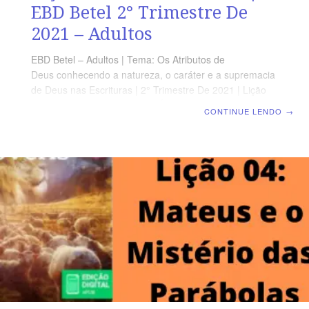
EBD Betel 2° Trimestre De
2021 – Adultos
EBD Betel – Adultos | Tema: Os Atributos de
Deus conhecendo a natureza, o caráter e a supremacia
de Deus nas Escrituras | 2° Trimestre De 2021 | Lição
04: O Amor de Deus TEXTO ÁUREO “Porque Deus
CONTINUE LENDO
→
amou o mundo de tal maneira que deu o seu Filho
unigênito, para que todo aquele que nele crê não
pereça, mas tenha a vida eterna.” João 3.16 VERDADE
APLICADA Porque Deus é amor, somente é possível
amar como a Bíblia revela se formos nascidos de novo
e nos relacionarmos com Deus. OBJETIVOS