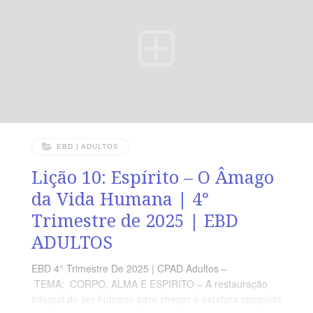
Bíblia. Nesta aula, o tema da responsabilidade pessoal
é aprofundado. Professor(a), sua
EBD | ADULTOS
Lição 10: Espírito – O Âmago
da Vida Humana | 4°
Trimestre de 2025 | EBD
ADULTOS
EBD 4° Trimestre De 2025 | CPAD Adultos –
TEMA: CORPO, ALMA E ESPIRITO – A restauração
integral do ser humano para chegar à estatura completa