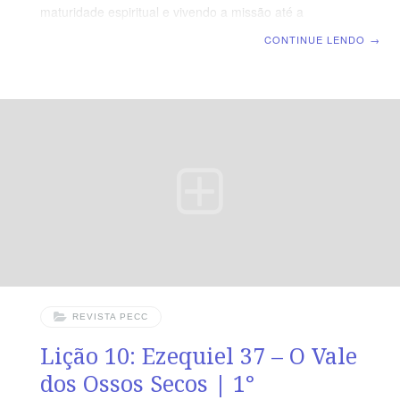
maturidade espiritual e vivendo a missão até a
eternidade com Jesus Cristo | Escola Bíblica Dominical |
CONTINUE LENDO
→
Lição 12: Os discípulos de Cristo e o Espírito Santo
TEXTO ÁUREO “E não vos embriagueis com vinho, em
que há contenda, mas enchei-vos do Espírito” Efésios
5.18. VERDADE APLICADA O Espírito Santo capacita o
discípulo de Cristo para anunciar o Evangelho e viver de
modo agradável ao Senhor. OBJETIVOS DA
REVISTA PECC
Lição 10: Ezequiel 37 – O Vale
dos Ossos Secos | 1°