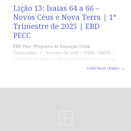
Lição 13: Isaias 64 a 66 –
Novos Céus e Nova Terra | 1°
Trimestre de 2025 | EBD
PECC
EBD Pecc (Programa de Educação Cristã
Continuada) | 1° Trimestre De 2025 | TEMA: ISAÍAS –
O Profeta Messiânico | Escola Biblica Dominical | Lição
13: Isaias 64 a 66 – Novos Céus e Nova Terra
CONTINUE LENDO
→
SUPLEMENTO EXCLUSIVO DO PROFESSOR Afora o
suplemento do professor, todo o conteúdo de cada lição
é igual para alunos e mestres, inclusive o número da
página. ORIENTAÇÃO PEDAGÓGICA Em Isaías 64 a 66
há 61 versos. Sugerimos começar a aula lendo, com os
alunos, Isaías 65.16-25 (2 a 3 min). A revista funciona
como guia de estudo e leitura complementar, mas não