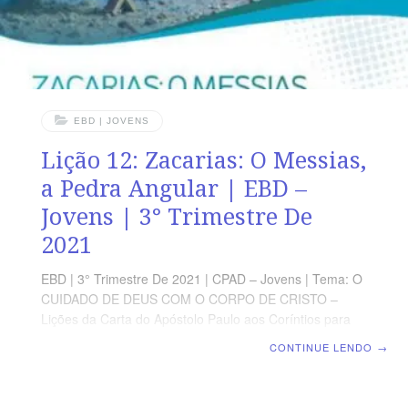
EBD | JOVENS
Lição 12: Zacarias: O Messias,
a Pedra Angular | EBD –
Jovens | 3° Trimestre De
2021
EBD | 3° Trimestre De 2021 | CPAD – Jovens | Tema: O
CUIDADO DE DEUS COM O CORPO DE CRISTO –
Lições da Carta do Apóstolo Paulo aos Coríntios para
os nossos Dias | Lição 12: Zacarias: O Messias, a Pedra
CONTINUE LENDO
→
Angular OBJETIVOS EXPLICAR a estrutura do livro de
Zacarias; COMENTAR como as oito visões do profeta
contribuíram para motivar os judeus na reconstrução do