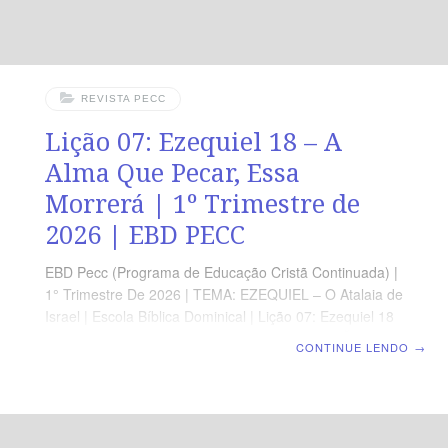
REVISTA PECC
Lição 07: Ezequiel 18 – A
Alma Que Pecar, Essa
Morrerá | 1º Trimestre de
2026 | EBD PECC
EBD Pecc (Programa de Educação Cristã Continuada) |
1° Trimestre De 2026 | TEMA: EZEQUIEL – O Atalaia de
Israel | Escola Bíblica Dominical | Lição 07: Ezequiel 18
– A Alma Que Pecar, Essa Morrerá ORIENTAÇÃO
CONTINUE LENDO
→
PEDAGÓGICA Em Ezequiel 18 há 52 versos. Sugerimos
começar a quia lendo, com os alunos, Ezequiel 181-22
(5 a 7 min.) A revista funciona como guia de estudo e
leitura complementar, mas não substitui a leitura da