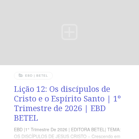
Templo APRESENTAR as profecias messiânicas de
Zacarias. TEXTO DO DIA “E, se alguém lhe disser: Que
feridas são essas nas tuas mãos? dirá ele: São as
feridas
EBD | BETEL
Lição 12: Os discípulos de
Cristo e o Espírito Santo | 1º
Trimestre de 2026 | EBD
BETEL
EBD |1° Trimestre De 2026 | EDITORA BETEL| TEMA:
OS DISCÍPULOS DE JESUS CRISTO – Crescendo em