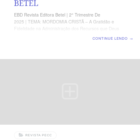
BETEL
EBD Revista Editora Betel | 2° Trimestre De
2025 | TEMA: MORDOMIA CRISTÃ – A Gratidão e
Fidelidade na Administração dos Recursos que Deus
nos Confiou | Escola Biblica Dominical | Lição 6-
CONTINUE LENDO
→
Edificando a Casa de Deus: unidos pelo cuidado TEXTO
ÁUREO “Subi o monte, e trazei madeira, e edificai a
casa; e dela me agradarei, e eu serei glorificado, diz o
Senhor”. Ageu 1.8. VERDADE APLICADA Movido pela
Palavra e ação do Espírito, cada membro do Corpo de
Cristo deve estar comprometido com a edificação da
Igreja. OBJETIVOS DA LIÇÃO Reconhecer a
necessidade de engajar-se
REVISTA PECC