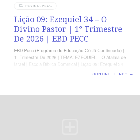
REVISTA PECC
Lição 09: Ezequiel 34 – O
Divino Pastor | 1° Trimestre
De 2026 | EBD PECC
EBD Pecc (Programa de Educação Cristã Continuada) |
1° Trimestre De 2026 | TEMA: EZEQUIEL – O Atalaia de
Israel | Escola Bíblica Dominical | Lição 09: Ezequiel 34
– O Divino Pastor ORIENTAÇÃO PEDAGÓGICA Em
CONTINUE LENDO
→
Ezequiel 34 há 31 versos. Sugerimos começar a aula
lendo, com os alunos, Ezequiel 34.1-17 (5 a 7 min). A
revista funciona como guia de estudo e leitura
complementar, mas não substitui a leitura da Bíblia
Nesta aula, o contraste entre a liderança humana falha
e o cuidado perfeito de