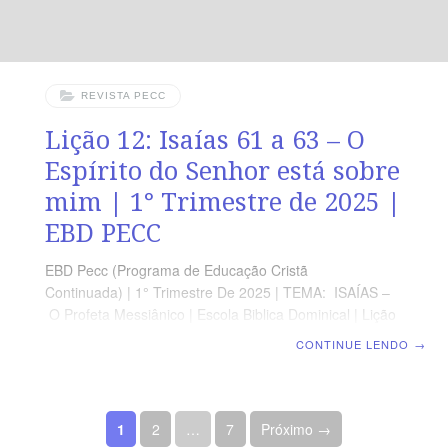
REVISTA PECC
Lição 12: Isaías 61 a 63 – O
Espírito do Senhor está sobre
mim | 1° Trimestre de 2025 |
EBD PECC
EBD Pecc (Programa de Educação Cristã
Continuada) | 1° Trimestre De 2025 | TEMA: ISAÍAS –
O Profeta Messiânico | Escola Biblica Dominical | Lição
12: Isaías 61 a 63 – O Espírito do Senhor está sobre
CONTINUE LENDO
→
mim SUPLEMENTO EXCLUSIVO DO PROFESSOR
Afora o suplemento do professor, todo o conteúdo de
cada lição é igual para alunos e mestres, inclusive o
Paginação de posts
número da página. ORIENTAÇÃO PEDAGÓGICA Em
1
2
…
7
Próximo →
Isaías 61 a 63 há 42 versos. Sugerimos começar a aula