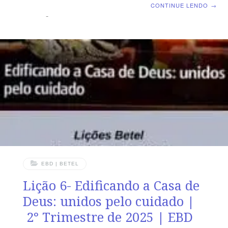
de Cristo | Escola Biblica Dominical | Lição 10: Espírito –
CONTINUE LENDO
→
O Âmago da Vida Humana TEXTO ÁUREO “Peso da
Palavra do Senhor sobre Israel. Fala o Senhor, o que
estende o céu, e que funda a terra, e que forma o
espírito do homem dentro dele.” (Zc 12.1) VERDADE
PRÁTICA Uma vez livre, nossa alma recebe vida
espiritual e dirige nosso corpo para adorar e servir ao
Criador.
EBD | BETEL
Lição 6- Edificando a Casa de
Deus: unidos pelo cuidado |
2° Trimestre de 2025 | EBD