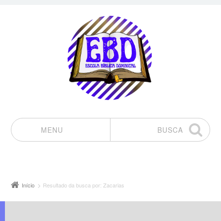
MENU
BUSCA
Pular para o conteúdo
Início
Resultado da busca por: Zacarias