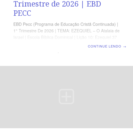
Trimestre de 2026 | EBD
PECC
EBD Pecc (Programa de Educação Cristã Continuada) |
1° Trimestre De 2026 | TEMA: EZEQUIEL – O Atalaia de
Israel | Escola Bíblica Dominical | Lição 10: Ezequiel 37
– O Vale dos Ossos Secos ORIENTAÇÃO
CONTINUE LENDO
→
PEDAGÓGICA Em Ezequiel 37.1-14 há 28 versos.
Sugerimos começar a aula lendo, com os alunos,
Ezequiel 37.1-14 (5 a 7min) À revista funciona como
guia de estudo e leitura complementar, mas não
substitui a leitura da Bíblia Professor(a), esta lição trata
de uma das passagens mais conhecidas de Ezequiel e
oferece uma poderosa mensagem de esperança,