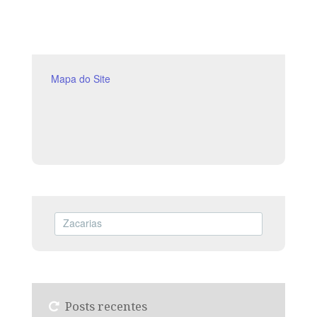
lendo, com os alunos, Isaías 61.1 a 62.5 (2 a 3 min.). A
revista funciona como guia de estudo e
Mapa do Site
Posts recentes