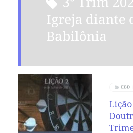
3° Trim 2023 – Lição 01: A
Igreja diante 
Babilônia
EBD 
Lição
Doutr
Trime