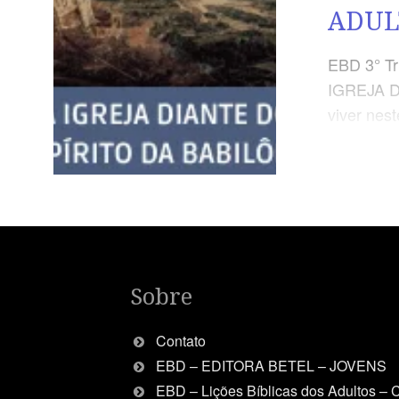
ADUL
EBD 3° Tr
IGREJA 
viver nes
Babilônia 
Igreja di
“E, na sua
Grande Ba
Abominaç
PRÁTICA A 
Babilônia”
Sobre
feito por
autoridad
Contato
EBD – EDITORA BETEL – JOVENS
EBD – Lições Bíblicas dos Adultos –