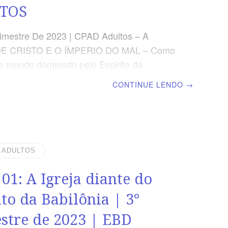
TOS
imestre De 2023 | CPAD Adultos – A
DE CRISTO E O ÍMPERIO DO MAL – Como
te mundo dominado pelo Espirito da
| Escola Biblica Dominical | Lição 02: A
CONTINUE LENDO
→
o da Doutrina Bíblica do pecado TEXTO
r isso, nenhuma carne será justificada
e pelas obras da lei, porque pela lei vem o
ento do pecado.” (Rm 3.20) VERDADE
 pecado de Adão arruinou toda a
| ADULTOS
e. Contudo, Jesus Cristo pode regenerar
 01: A Igreja diante do
nte o pecador. LEITURA DIÁRIA Segunda –
Pecado é transgredir
ito da Babilônia | 3°
stre de 2023 | EBD