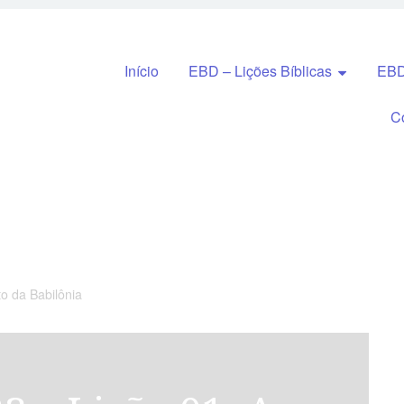
Pular para o conteúdo
Início
EBD – Lições Bíblicas
EBD
C
to da Babilônia