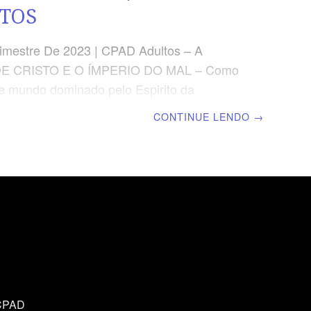
TOS
imestre De 2023 | CPAD Adultos – A
DE CRISTO E O ÍMPERIO DO MAL – Como
te mundo dominado pelo Espirito da
| Escola Biblica Dominical | Lição 01: A
CONTINUE LENDO
→
ante do Espírito da Babilônia TEXTO ÁUREO
 testa, estava escrito o nome: Mistério, a
bilônia, a Mãe das Prostituições e
ões da Terra.” (Ap 17.5) VERDADE
igreja deve resistir ao “espírito da
 presente no cenário atual. Isso deve ser
 meio do compromisso inegociável com a
e da Palavra
 CPAD