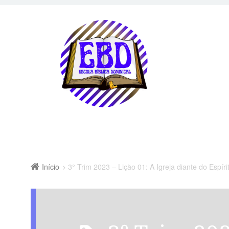
Início
3° Trim 2023 – Lição 01: A Igreja diante do Espíri