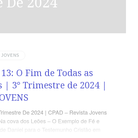
e De 2024
| JOVENS
 13: O Fim de Todas as
s | 3° Trimestre de 2024 |
JOVENS
Trimestre De 2024 | CPAD – Revista Jovens
Na cova dos Leões – O Exemplo de Fé e
e Daniel para o Testemunho Cristão em
as | Escola Bíblica Dominical | Lição 13: O