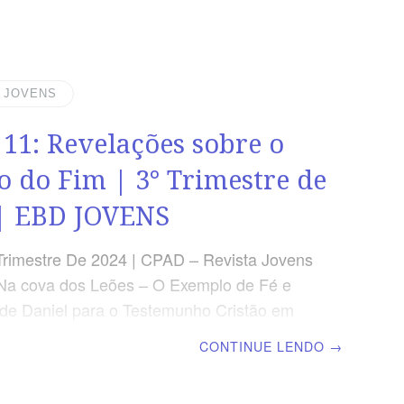
INCIPAL “Setenta semanas estão
das sobre o teu povo e sobre a tua santa
…].” (Dn 9.24) RESUMO DA LIÇÃO Deus
 seus planos, mas os fiéis devem buscar
| JOVENS
nto e interceder pelo povo da promessa.
 11: Revelações sobre o
SEMANAL SEGUNDA – Jr 25.12-14
nos profetizados por
 do Fim | 3° Trimestre de
| EBD JOVENS
Trimestre De 2024 | CPAD – Revista Jovens
Na cova dos Leões – O Exemplo de Fé e
e Daniel para o Testemunho Cristão em
s | Escola Bíblica Dominical | Lição 11:
CONTINUE LENDO
→
es sobre o Tempo do Fim TEXTO
 “E aconteceu que, havendo eu, Daniel,