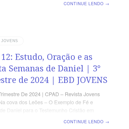
CONTINUE LENDO
→
odas as Coisas TEXTO PRINCIPAL ” Os
ois, resplandecerão como o fulgor do
o; e os que a muitos ensinam a justiça
o como as estrelas, sempre e eternamente.’
) RESUMO DA LIÇÃO Deus é o Soberano da
| JOVENS
 no final de todas as coisas trará juízo aos
 12: Estudo, Oração e as
ibertará
ta Semanas de Daniel | 3°
stre de 2024 | EBD JOVENS
Trimestre De 2024 | CPAD – Revista Jovens
Na cova dos Leões – O Exemplo de Fé e
e Daniel para o Testemunho Cristão em
s | Escola Bíblica Dominical | Lição 12:
CONTINUE LENDO
→
ração e as Setenta Semanas de Daniel