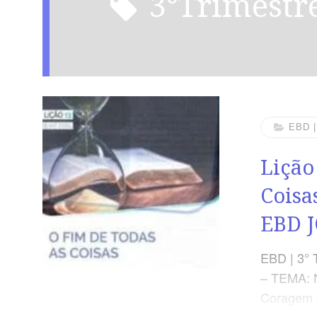
3°Trimestr
EBD 
Lição
Coisa
EBD 
EBD | 3° 
– TEMA: 
Coragem d
Nossos Di