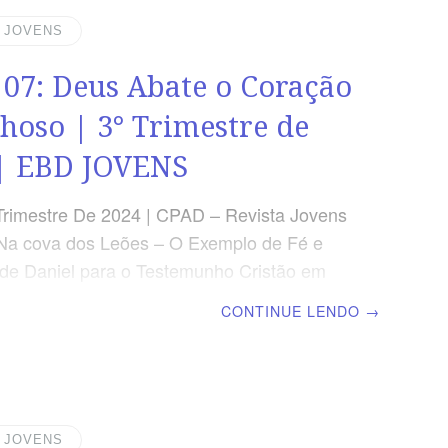
falta. PERES: Dividido foi o teu reino e
s medos e aos persas.” (Dn 5.26-28)
| JOVENS
A LIÇÃO O prazer carnal pode satisfazer
 07: Deus Abate o Coração
eamente, mas o seu fim é
hoso | 3° Trimestre de
| EBD JOVENS
Trimestre De 2024 | CPAD – Revista Jovens
Na cova dos Leões – O Exemplo de Fé e
e Daniel para o Testemunho Cristão em
s | Escola Bíblica Dominical | Lição 07:
CONTINUE LENDO
→
te o Coração Orgulhoso TEXTO
 Agora, pois, eu, Nabucodonosor, louvo, e
glorifico ao Rei dos céus; porque todas as
s são verdades; e os seus caminhos, juízo,
milhar aos que andam na soberba. ” (Dn
| JOVENS