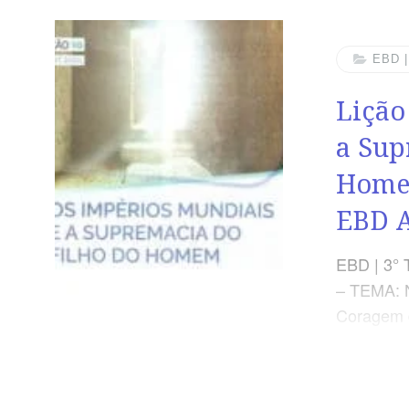
visto a v
apresent
homem.” 
EBD 
conhecime
Lição
a certeza
coisas.
a Sup
Homem
EBD 
EBD | 3° 
– TEMA: 
Coragem d
Nossos Di
Impérios 
Homem TE