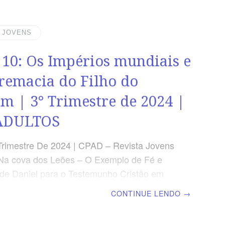
isão, busquei entendê-la e eis que se me
ou diante uma como semelhança de
(Dn 8.10) RESUMO DA LIÇÃO O
| JOVENS
nto das coisas futuras nos dá esperança e
 10: Os Impérios mundiais e
 de que Deus está no controle de todas as
remacia do Filho do
 | 3° Trimestre de 2024 |
ADULTOS
Trimestre De 2024 | CPAD – Revista Jovens
Na cova dos Leões – O Exemplo de Fé e
e Daniel para o Testemunho Cristão em
as | Escola Bíblica Dominical | Lição 10: Os
CONTINUE LENDO
→
mundiais e a Supremacia do Filho do
XTO PRINCIPAL “Eu estava olhando nas