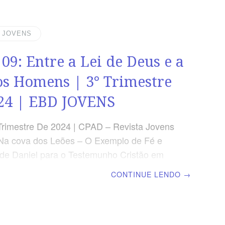
sões da noite, e eis que vinha nas nuvens
 como o filho do homem[…].” (Dn 7 .13)
A LIÇÃO Os reinos deste mundo vêm e
| JOVENS
a soberania de Deus é para sempre.
 09: Entre a Lei de Deus e a
 SEMANAL
os Homens | 3° Trimestre
24 | EBD JOVENS
Trimestre De 2024 | CPAD – Revista Jovens
Na cova dos Leões – O Exemplo de Fé e
e Daniel para o Testemunho Cristão em
s | Escola Bíblica Dominical | Lição 09:
CONTINUE LENDO
→
ei de Deus e a Lei dos Homens TEXTO
 “Daniel, pois, quando soube que a
 estava assinada, entrou em sua casa (ora
seu quarto janelas abertas da banda de