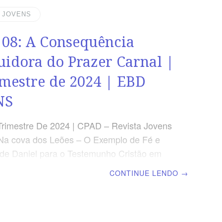
), e três vezes no dia se punha de joelhos,
| JOVENS
[…].” (Dn 6.10) RESUMO DA LIÇÃO Antes de
 08: A Consequência
uidora do Prazer Carnal |
imestre de 2024 | EBD
NS
Trimestre De 2024 | CPAD – Revista Jovens
Na cova dos Leões – O Exemplo de Fé e
e Daniel para o Testemunho Cristão em
s | Escola Bíblica Dominical | Lição 08: A
CONTINUE LENDO
→
cia Destruidora do Prazer Carnal TEXTO
 “[…] MENE: Contou Deus o teu reino e o
EQUEL: Pesado foste na balança e foste