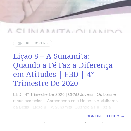
EBD | JOVENS
Lição 8 – A Sunamita:
Quando a Fé Faz a Diferença
em Atitudes | EBD | 4°
Trimestre De 2020
EBD | 4° Trimestre De 2020 | CPAD Jovens | Os bons e
maus exemplos – Aprendendo com Homens e Mulheres
da Bíblia | Lição 8 – A Sunamita: Quando a Fé Faz a
Diferença em Atitudes TEXTO DO DIA E ela disse ao
CONTINUE LENDO
→
seu marido: Eis que tenho observado que este que
passa sempre por nós é um santo homem de Deus.” (2