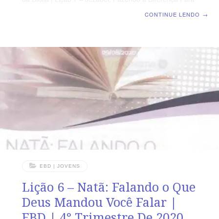
o Mal TEXTO DO DIA “E sucedeu que, vendo Jorão a
CONTINUE LENDO
→
Jeú, disse: Há paz, Jeú? E disse ele: Que paz,
enquanto as prostituições da tua mãe Jezabel e as suas
feitiçarias são tantas? (2 Rs 9.22) AGENDA DE
LEITURA SEGUNDA – 1 Rs 18.19 Jezabel,
mantenedora da idolatria TERÇA – 1 Rs
EBD | JOVENS
Lição 6 – Natã: Falando o Que
Deus Mandou Você Falar |
EBD | 4° Trimestre De 2020