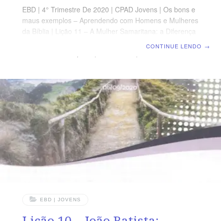
EBD | 4° Trimestre De 2020 | CPAD Jovens | Os bons e
maus exemplos – Aprendendo com Homens e Mulheres
da Bíblia | Lição 11 – A Mulher Samaritana: a Diferença
que a Água da Vida Faz TEXTO DO DIA “E diziam à
CONTINUE LENDO
→
mulher: Já não é pelo que disseste que nós cremos,
porque nós mesmos o temos ouvido e sabemos que
este é verdadeiramente o Cristo, o Salvador do
mundo.” (Jo 4.42) AGENDA DE LEITURA SEGUNDA –
Jo 4.9 A mulher Samaritana e a questão
EBD | JOVENS
Lição 10 – João Batista: