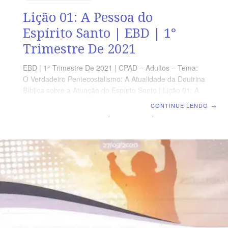
Lição 01: A Pessoa do
Espírito Santo | EBD | 1°
Trimestre De 2021
EBD | 1° Trimestre De 2021 | CPAD – Adultos – Tema:
O Verdadeiro Pentecostalismo: A Atualidade da Doutrina
Bíblica sobre a Atuação do Espírito Santo | Lição 01: A
Pessoa do Espírito Santo. OBJETIVO GERAL Expor a
CONTINUE LENDO
→
doutrina bíblica acerca da pessoa do Espírito Santo.
OBJETIVOS ESPECÍFICOS Abaixo os objetivos
específicos referem-se ao que o professor deve atingir
em cada tópico. Por exemplo, o objetivo l refere-se ao
tópico l com seus respectivos subtópicos. I –
Apresentar a revelação do Espírito Santo nas
Escrituras;