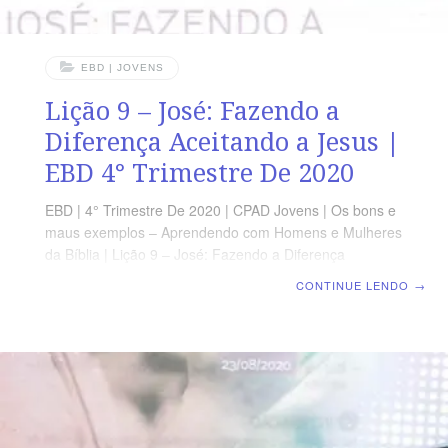
EBD | JOVENS
Lição 9 – José: Fazendo a
Diferença Aceitando a Jesus |
EBD 4° Trimestre De 2020
EBD | 4° Trimestre De 2020 | CPAD Jovens | Os bons e
maus exemplos – Aprendendo com Homens e Mulheres
da Bíblia | Lição 9 – José: Fazendo a Diferença
Aceitando a Jesus TEXTO DO DIA “Então, José, seu
CONTINUE LENDO
→
marido, como era justo e a não queria infamar, intentou
deixá-la secretamente.” (Mt 1.19) AGENDA DE
LEITURA SEGUNDA – Mt 1.16 José, marido de Maria
TERÇA – Mt 1.19 José, um homem bondoso QUARTA
– Mt 1.24 José, um homem crente QUINTA – Mt 2.14