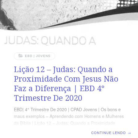
EBD | JOVENS
Lição 12 – Judas: Quando a
Proximidade Com Jesus Não
Faz a Diferença | EBD 4°
Trimestre De 2020
EBD| 4° Trimestre De 2020 | CPAD Jovens | Os bons e
maus exemplos – Aprendendo com Homens e Mulheres
da Bíblia | Lição 12 – Judas: Quando a Proximidade
Com Jesus Não Faz a Diferença TEXTO DO DIA
CONTINUE LENDO
→
“Judas, filho de Tiago, e Judas Iscariotes, que foi o