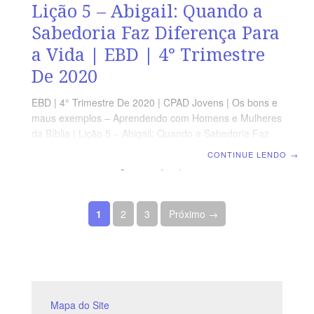
Lição 5 – Abigail: Quando a
Sabedoria Faz Diferença Para
a Vida | EBD | 4° Trimestre
De 2020
EBD | 4° Trimestre De 2020 | CPAD Jovens | Os bons e
maus exemplos – Aprendendo com Homens e Mulheres
da Bíblia | Lição 5 – Abigail: Quando a Sabedoria Faz
Diferença Para a Vida TEXTO DO DIA “Perdoa, pois, à
CONTINUE LENDO
→
tua serva esta transgressão, porque certamente fará o
SENHOR casa firme a meu senhor, porque meu senhor
guerreia as guerras do SENHOR, e não se tem achado
Paginação de posts
mal em ti por todos os teus dias.” (1 Sm 25-28)
1
2
3
Próximo →
AGENDA DE LEITURA SEGUNDA –
Mapa do Site