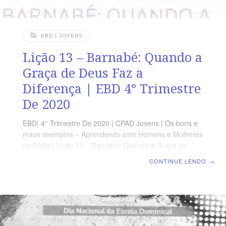
EBD | JOVENS
Lição 13 – Barnabé: Quando a
Graça de Deus Faz a
Diferença | EBD 4° Trimestre
De 2020
EBD| 4° Trimestre De 2020 | CPAD Jovens | Os bons e
maus exemplos – Aprendendo com Homens e Mulheres
da Bíblia | Lição 13 – Barnabé: Quando a Graça de
Deus Faz a Diferença TEXTO DO DIA “Porque era
CONTINUE LENDO
→
homem de bem e cheio do Espírito Santo e de fé. E
muita gente se uniu ao Senhor. (At 11.24) AGENDA DE
LEITURA SEGUNDA – At 4.36 Barnabé, cognominado
de Filho da Consolação TERÇA – At 4.36,37 Barnabé,
um homem solidário QUARTA – At 9.26,27