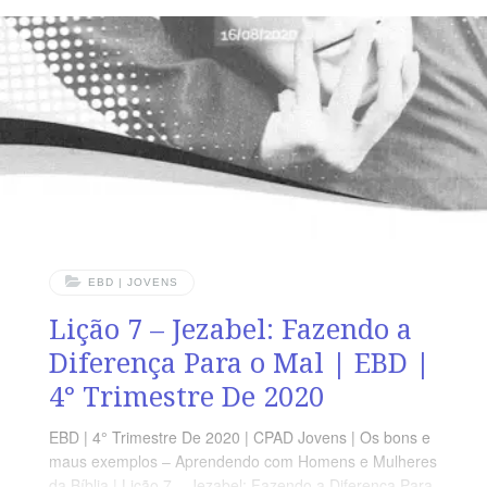
Rs 4.9) AGENDA DE LEITURA SEGUNDA – 1 Rs 4.8
Sunamita, uma mulher bondosa TERÇA – 1 Rs 4.10
Sunamita, uma
EBD | JOVENS
Lição 7 – Jezabel: Fazendo a
Diferença Para o Mal | EBD |
4° Trimestre De 2020
EBD | 4° Trimestre De 2020 | CPAD Jovens | Os bons e
maus exemplos – Aprendendo com Homens e Mulheres
da Bíblia | Lição 7 – Jezabel: Fazendo a Diferença Para