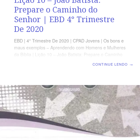
Prepare o Caminho do
Senhor | EBD 4° Trimestre
De 2020
EBD | 4° Trimestre De 2020 | CPAD Jovens | Os bons e
maus exemplos – Aprendendo com Homens e Mulheres
da Bíblia | Lição 10 – João Batista: Prepare o Caminho
do Senhor TEXTO DO DIA “Eis que eu envio o meu
CONTINUE LENDO
→
anjo, que preparará o caminho diante de mim; e, de
repente, virá ao seu templo o Senhor, a quem vós
buscais, o anjo do concerto, a quem vós desejais, eis
que vem, diz o SENHOR dos Exércitos.” (Ml 3.1)
AGENDA DE LEITURA