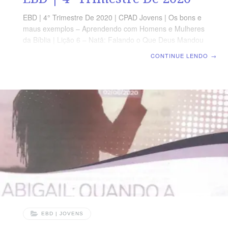
EBD | 4° Trimestre De 2020 | CPAD Jovens | Os bons e
maus exemplos – Aprendendo com Homens e Mulheres
da Bíblia | Lição 6 – Natã: Falando o Que Deus Mandou
Você Falar TEXTO DO DIA “Conforme todas estas
CONTINUE LENDO
→
palavras e conforme toda esta visão, assim falou Natã a
Davi.” (1 Cr 17.15) AGENDA DE LEITURA SEGUNDA –
Pv. 3.12 Deus repreende ao que ama TERÇA – Dt
18.20 Não fale o que Deus não mandou QUARTA – 2
Pe 12.1 A profecia não
EBD | JOVENS