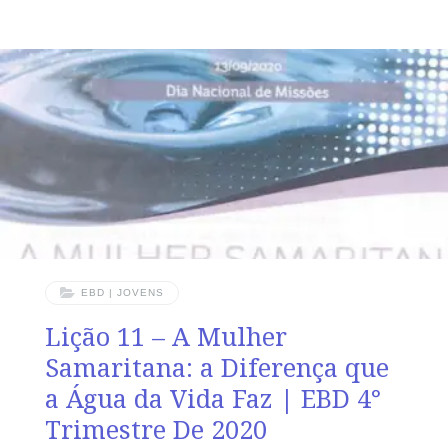
traidor.” AGENDA DE LEITURA SEGUNDA – Mt 6.12-
16 Judas, escolhido por Jesus TERÇA – Jo 12.4-6
Judas, tesoureiro do grupo apostólico QUARTA – Jo
12.6 Judas, um homem desonesto QUINTA – Jo 13. 1-
12 Judas, teve
EBD | JOVENS
Lição 11 – A Mulher
Samaritana: a Diferença que
a Água da Vida Faz | EBD 4°
Trimestre De 2020