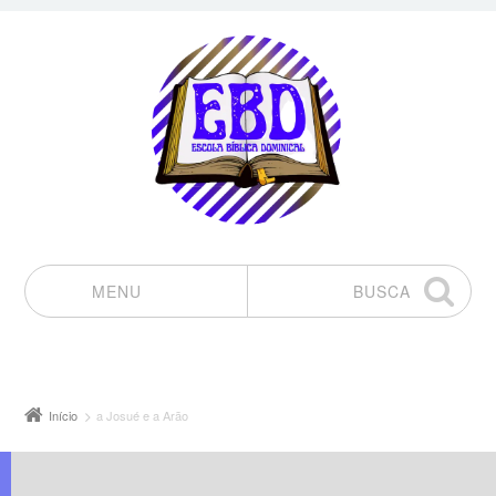
MENU
BUSCA
Pular para o conteúdo
Início
a Josué e a Arão