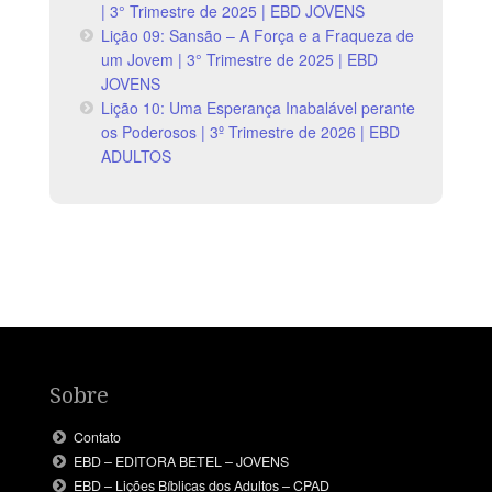
| 3° Trimestre de 2025 | EBD JOVENS
Lição 09: Sansão – A Força e a Fraqueza de
um Jovem | 3° Trimestre de 2025 | EBD
JOVENS
Lição 10: Uma Esperança Inabalável perante
os Poderosos | 3º Trimestre de 2026 | EBD
ADULTOS
Sobre
Contato
EBD – EDITORA BETEL – JOVENS
EBD – Lições Bíblicas dos Adultos – CPAD