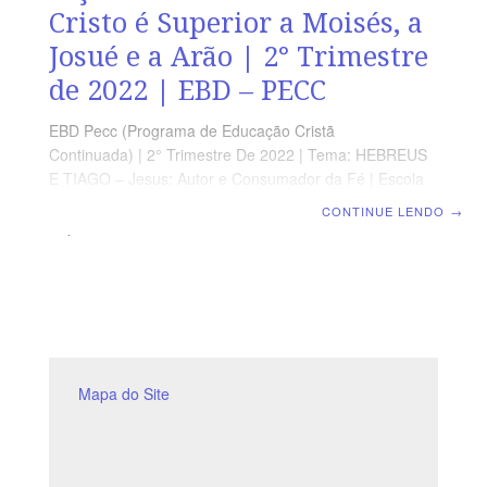
Cristo é Superior a Moisés, a
Josué e a Arão | 2° Trimestre
de 2022 | EBD – PECC
EBD Pecc (Programa de Educação Cristã
Continuada) | 2° Trimestre De 2022 | Tema: HEBREUS
E TIAGO – Jesus: Autor e Consumador da Fé | Escola
Biblica Dominical | Lição 03: HEBREUS 3 a 5 – Cristo é
CONTINUE LENDO
→
Superior a Moisés, a Josué e a Arão SUPLEMENTO
EXCLUSIVO DO PROFESSOR Afora a suplemento do
professor, todo o conteúdo de cada lição é igual para
alunos e mestres, inclusive o número da página.
ORIENTAÇÃO PEDAGÓGICA Em Hebreus 3, 4 e 5 há
19, 16 e 14 versos, respectivamente. Sugerimos
começar a aula lendo, com todos os presentes,
Mapa do Site