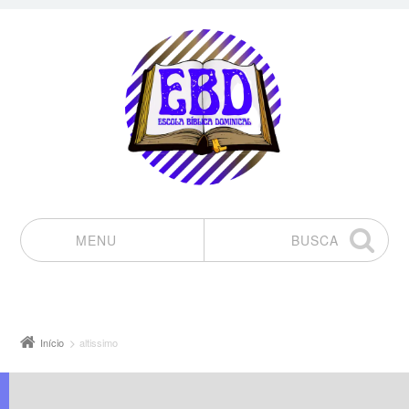
MENU
BUSCA
Pular para o conteúdo
Início
altissimo