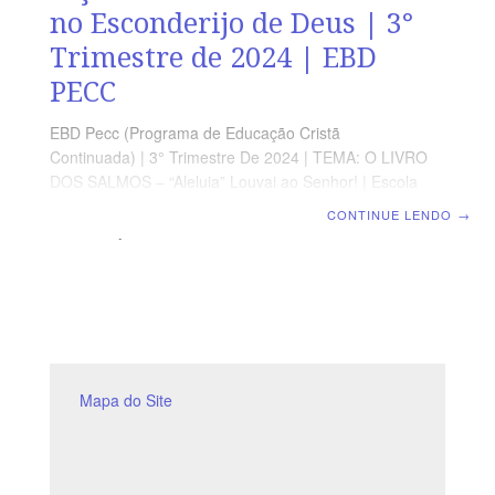
no Esconderijo de Deus | 3°
Trimestre de 2024 | EBD
PECC
EBD Pecc (Programa de Educação Cristã
Continuada) | 3° Trimestre De 2024 | TEMA: O LIVRO
DOS SALMOS – “Aleluia” Louvai ao Senhor! | Escola
Biblica Dominical | Lição 06: Salmo 91 – Vivendo no
CONTINUE LENDO
→
Esconderijo de Deus SUPLEMENTO EXCLUSIVO AO
PROFESSOR Afora o suplemento do professor, todo o
conteúdo de cada lição é igual para alunos e mestres,
inclusive o número da página. ORIENTAÇÃO
PEDAGÓGICA Em Salmos 91 há 16 versos. Sugerimos
começar a aula lendo, com os alunos, Salmo 91.1-16 (1
a 3 min.). A revista funciona como guia de estudo e
leitura complementar,
Mapa do Site