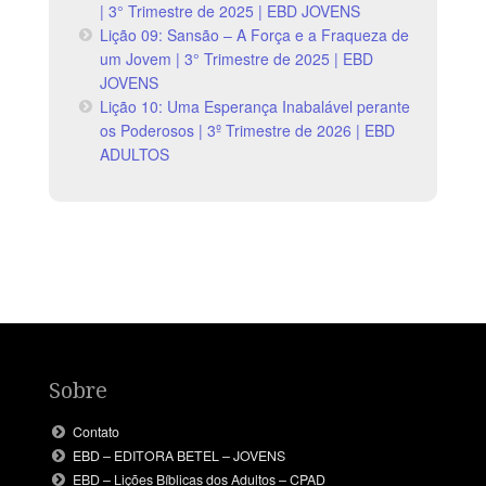
| 3° Trimestre de 2025 | EBD JOVENS
Lição 09: Sansão – A Força e a Fraqueza de
um Jovem | 3° Trimestre de 2025 | EBD
JOVENS
Lição 10: Uma Esperança Inabalável perante
os Poderosos | 3º Trimestre de 2026 | EBD
ADULTOS
Sobre
Contato
EBD – EDITORA BETEL – JOVENS
EBD – Lições Bíblicas dos Adultos – CPAD