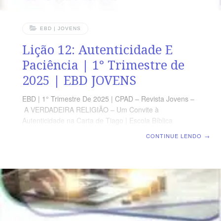
EBD | JOVENS
Lição 12: Autenticidade E
Paciência | 1° Trimestre de
2025 | EBD JOVENS
EBD | 1° Trimestre De 2025 | CPAD – Revista Jovens –
A VERDADEIRA RELIGIÃO – Um Convite à
Autenticidade na Carta de Tiago | Escola Bíblica
Dominical | Lição 12: Autenticidade E Paciência TEXTO
CONTINUE LENDO
→
PRINCIPAL “Esperei com paciência no SENHOR, e ele
se inclinou para mim, e ouviu o meu clamor.” (SI 40.1)
RESUMO DA LIÇÃO O crente deve ser paciente até a
vinda do Senhor, quando seremos recompensados por
Ele. LEITURA SEMANAL SEGUNDA-FEIRA – Is 40.31
Os que esperam no SenhorTERÇA-FEIRA – Rm 13.12
Revesti-vos do Senhor JesusQUARTA-FEIRA – GL 6.9
Não nos cansemos de fazer