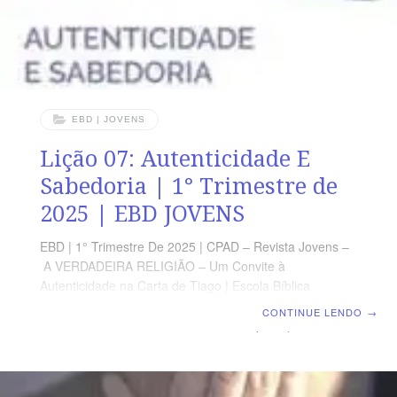
EBD | JOVENS
Lição 07: Autenticidade E
Sabedoria | 1° Trimestre de
2025 | EBD JOVENS
EBD | 1° Trimestre De 2025 | CPAD – Revista Jovens –
A VERDADEIRA RELIGIÃO – Um Convite à
Autenticidade na Carta de Tiago | Escola Bíblica
Dominical | Lição 07: Autenticidade E Sabedoria TEXTO
CONTINUE LENDO
→
PRINCIPAL “O temor do SENHOR é o princípio da
sabedoria, e a ciência do Santo, a prudência.” (Pv 9.10)
RESUMO DA LIÇÃO A verdadeira sabedoria,
proveniente de Deus, é comprovada por boas obrase