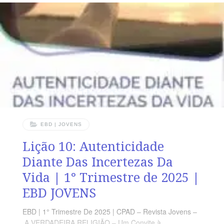
homens na perdição e ruína.” (1 Tm 6.9) RESUMO DA
LIÇÃO Deus abomina a ganância e o uso egoísta dos
bens materiais. LEITURA SEMANAL SEGUNDA-FEIRA
– Pv 11.4 As riquezas não livram da ira divinaTERÇA-
FEIRA – Pv 13.11 O
EBD | JOVENS
Lição 10: Autenticidade
Diante Das Incertezas Da
Vida | 1° Trimestre de 2025 |
EBD JOVENS
EBD | 1° Trimestre De 2025 | CPAD – Revista Jovens –
A VERDADEIRA RELIGIÃO – Um Convite à