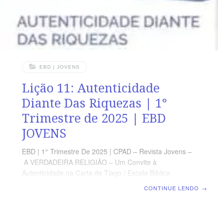
EBD | JOVENS
Lição 11: Autenticidade
Diante Das Riquezas | 1°
Trimestre de 2025 | EBD
JOVENS
EBD | 1° Trimestre De 2025 | CPAD – Revista Jovens –
A VERDADEIRA RELIGIÃO – Um Convite à
Autenticidade na Carta de Tiago | Escola Bíblica
Dominical | Lição 11: Autenticidade Diante Das
CONTINUE LENDO
→
Riquezas TEXTO PRINCIPAL “Mas os que querem ser
ricos caem em tentação, e em laço, e em muitas
concupiscências loucas e nocivas, que submergem os