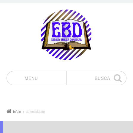
MENU
BUSCA
Pular para o conteúdo
Início
autenticidade