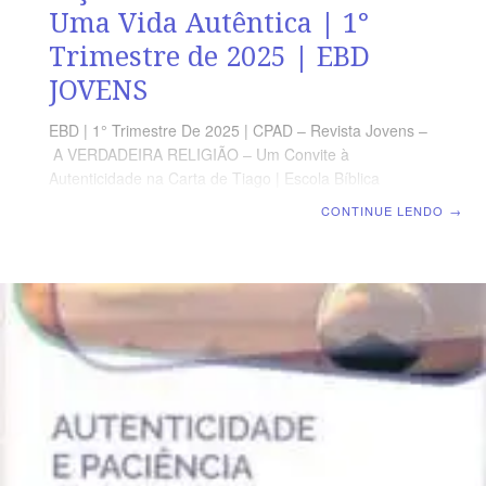
Uma Vida Autêntica | 1°
Trimestre de 2025 | EBD
JOVENS
EBD | 1° Trimestre De 2025 | CPAD – Revista Jovens –
A VERDADEIRA RELIGIÃO – Um Convite à
Autenticidade na Carta de Tiago | Escola Bíblica
Dominical | Lição 13: Conselhos Para Uma Vida
CONTINUE LENDO
→
Autêntica TEXTO PRINCIPAL “Se confessarmos os
nossos pecados, ele é fiel e justo para nos perdoar os
pecados e nos purificar de toda a injustiça.” (1 Jo 1.9).
RESUMO DA LIÇÃO Na Carta de Tiago encontramos
importantes conselhos para que tenhamos uma vida
cristã frutífera. LEITURA SEMANAL SEGUNDA– SL
50.15 Deus nos ouve no dia da angústiaTERÇA– SL
103.3 O Senhor é quem