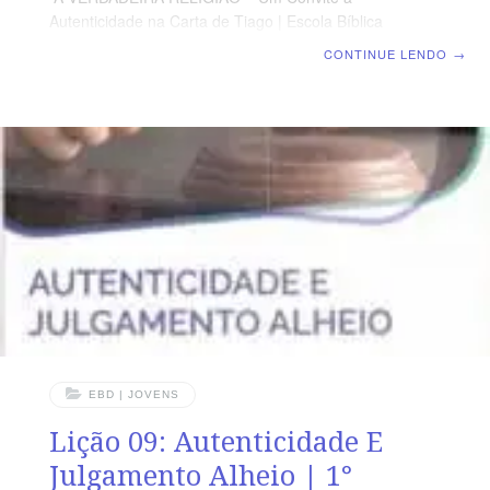
Autenticidade na Carta de Tiago | Escola Bíblica
Dominical | Lição 10: Autenticidade Diante Das
CONTINUE LENDO
→
Incertezas Da Vida TEXTO PRINCIPAL “Ensina-nos a
contar os nossos dias, de tal maneira que alcancemos o
coração sábio.” (SI 90.12) RESUMO DA LIÇÃO A nossa
confiança em Deus nos proporciona segurança e
orientação em meio às incertezas da vida. LEITURA
SEMANAL SEGUNDA-FEIRA – Pv 16.9 Deus dirige
nossos passosTERÇA-FEIRA – Ec 3.1 Deus tem o
controle do tempoQUARTA-FEIRA – Mt 6.34 Não se
EBD | JOVENS
Lição 09: Autenticidade E
Julgamento Alheio | 1°