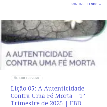
Dominical | Lição 06: A Autenticidade De Uma
CONTINUE LENDO
→
Linguagem Sadia TEXTO PRINCIPAL “A morte e a vida
estão no poder da língua; e aquele que a ama comerá
do seu fruto.” (Pv 18.21) RESUMO DA LIÇÃO O controle
da língua é essencial para uma vida piedosa e uma fé
sadia. LEITURA SEMANAL SEGUNDA-FEIRA – SL
34.13 Guarda a tua línguaTERÇA-FEIRA – Pv 21.23 O
que guarda a língua se livra de
EBD | JOVENS
Lição 05: A Autenticidade
Contra Uma Fé Morta | 1°
Trimestre de 2025 | EBD