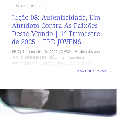
EBD | JOVENS
Lição 08: Autenticidade, Um
Antídoto Contra As Paixões
Deste Mundo | 1° Trimestre
de 2025 | EBD JOVENS
EBD | 1° Trimestre De 2025 | CPAD – Revista Jovens –
A VERDADEIRA RELIGIÃO – Um Convite à
Autenticidade na Carta de Tiago | Escola Bíblica
Dominical | Lição 08: Autenticidade, Um Antídoto Contra
CONTINUE LENDO
→
As Paixões Deste Mundo TEXTO PRINCIPAL “Porque,
andando na carne, não militamos segundo a carne.
Porque as armas da nossa milícia não são carnais,
mas, sim, poderosas em Deus, para destruição das
fortalezas.” (2 Co 10.3,4) RESUMO DA LIÇÃO A
amizade com o mundo resulta em inimizade com Deus.
LEITURA SEMANAL SEGUNDA – 1 Jo 2.15 Não ame o
mundoTERÇA – 2 Co