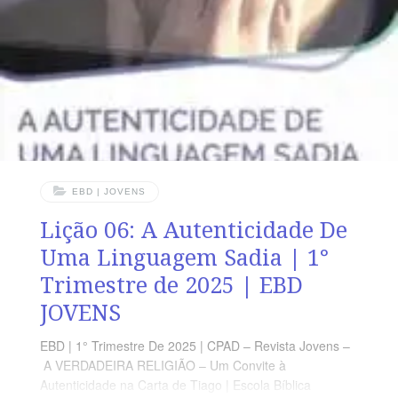
promove paz e justiça. LEITURA SEMANAL SEGUNDA
– Pv 2.6 O Senhor concede sabedoriaTERÇA – Pv 3.13
Feliz é o que encontra sabedoriaQUARTA – Ec 7 1 2 A
sabedoria
EBD | JOVENS
Lição 06: A Autenticidade De
Uma Linguagem Sadia | 1°
Trimestre de 2025 | EBD
JOVENS
EBD | 1° Trimestre De 2025 | CPAD – Revista Jovens –
A VERDADEIRA RELIGIÃO – Um Convite à
Autenticidade na Carta de Tiago | Escola Bíblica