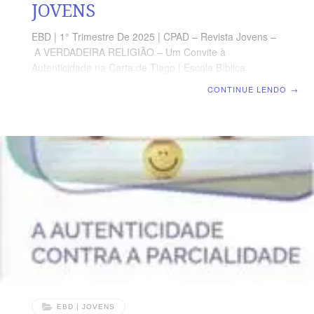
JOVENS
EBD | 1° Trimestre De 2025 | CPAD – Revista Jovens –
A VERDADEIRA RELIGIÃO – Um Convite à
Autenticidade na Carta de Tiago | Escola Bíblica
Dominical | Lição 05: A Autenticidade Contra Uma Fé
CONTINUE LENDO
→
Morta TEXTO PRINCIPAL “Meus filhinhos, não amemos
de palavra, nem de língua, mas por obra e em
verdade.” (1 Jo 3.18) RESUMO DA LIÇÃO A nossa fé
em Jesus Cristo precisa ser revelada mediante as
nossas ações. LEITURA SEMANAL SEGUNDA-FEIRA –
Hb 10.24 Fé, amor e boas obrasTERÇA-FEIRA – 1 Tm
6.17-19 Que os ricos façam o bemQUARTA-FEIRA – Tg
2.17 Fé
EBD | JOVENS