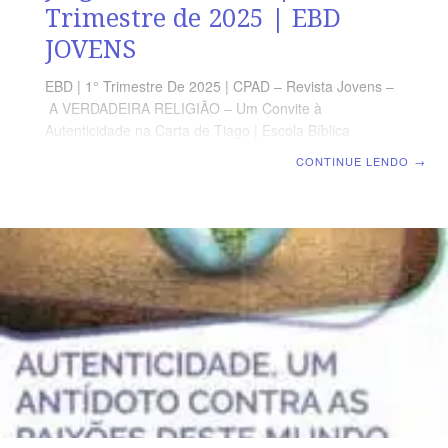
Trimestre de 2025 | EBD
JOVENS
EBD | 1° Trimestre De 2025 | CPAD – Revista Jovens –
A VERDADEIRA RELIGIÃO – Um Convite à
Autenticidade na Carta de Tiago | Escola Bíblica
Dominical | Lição 09: Autenticidade E Julgamento Alheio
CONTINUE LENDO
→
TEXTO PRINCIPAL “Mas tu, por que julgas teu irmão?
Ou tu, também, por que desprezas teu irmão? Pois
todos havemos de comparecer ante o tribunal de
Cristo.” (Rm 14.10) RESUMO DA LIÇÃO Deus, em sua
soberania, é o único juiz com conhecimento perfeito e
justiça imparcial. LEITURA SEMANAL SEGUNDA – Jo
8.7 Quem pode atirar a primeira pedra?TERÇA – Rm
2.1 Você é