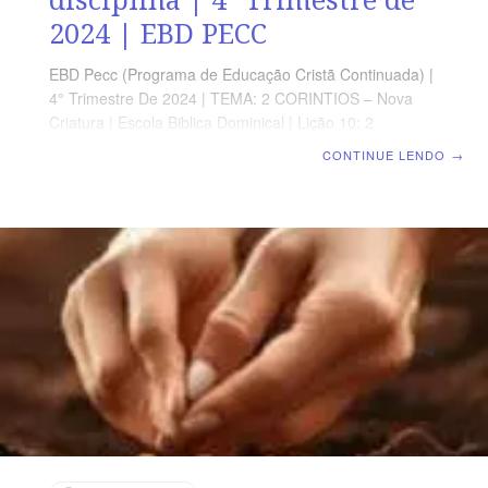
2024 | EBD PECC
EBD Pecc (Programa de Educação Cristã Continuada) |
4° Trimestre De 2024 | TEMA: 2 CORINTIOS – Nova
Criatura | Escola Biblica Dominical | Lição 10: 2
Coríntios 10 – Autoridade apostólica e disciplina
CONTINUE LENDO
→
SUPLEMENTO EXCLUSIVO AO PROFESSOR Afora o
suplemento do professor, todo o conteúdo de cada lição
é igual para alunos e mestres, inclusive o número da
página. ORIENTAÇÃO PEDAGÓGICA Em 2 Coríntios 10
há 18 versos. Sugerimos começar a aula lendo, com os
alunos, 2 Coríntios 10.1-18 (5 a 7 min.). A