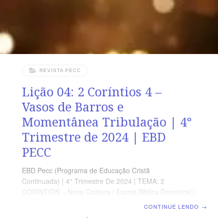
guia de estudo e leitura complementar,
REVISTA PECC
Lição 04: 2 Coríntios 4 –
Vasos de Barros e
Momentânea Tribulação | 4°
Trimestre de 2024 | EBD
PECC
EBD Pecc (Programa de Educação Cristã
Continuada) | 4° Trimestre De 2024 | TEMA: 2
CORINTIOS – Nova Criatura | Escola Biblica Dominical |
Lição 04: 2 Coríntios 4 – Vasos de Barros e
CONTINUE LENDO
→
Momentânea Tribulação SUPLEMENTO EXCLUSIVO AO