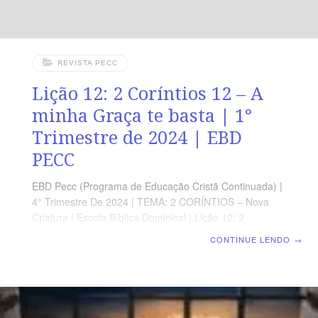
REVISTA PECC
Lição 12: 2 Coríntios 12 – A
minha Graça te basta | 1°
Trimestre de 2024 | EBD
PECC
EBD Pecc (Programa de Educação Cristã Continuada) |
4° Trimestre De 2024 | TEMA: 2 CORÍNTIOS – Nova
Criatura | Escola Bíblica Dominical | Lição 12: 2
Coríntios 12 – A minha Graça te basta | 1° Trimestre de
CONTINUE LENDO
→
2024 | EBD PECC SUPLEMENTO EXCLUSIVO AO
PROFESSOR Afora o suplemento do professor, todo o
conteúdo de cada lição é igual para alunos e mestres,
inclusive o número da página. ORIENTAÇÃO
PEDAGÓGICA Em 2 Coríntios 12 há 21 versos.