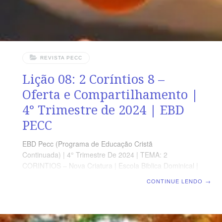
REVISTA PECC
Lição 08: 2 Coríntios 8 –
Oferta e Compartilhamento |
4° Trimestre de 2024 | EBD
PECC
EBD Pecc (Programa de Educação Cristã
Continuada) | 4° Trimestre De 2024 | TEMA: 2
CORINTIOS – Nova Criatura | Escola Biblica Dominical |
Lição 08: 2 Coríntios 8 – Oferta e Compartilhamento
CONTINUE LENDO
→
SUPLEMENTO EXCLUSIVO AO PROFESSOR Afora o
suplemento do professor, todo o conteúdo de cada lição
é igual para alunos e mestres, inclusive o número da
página. ORIENTAÇÃO PEDAGÓGICA Em 2 Coríntios 8