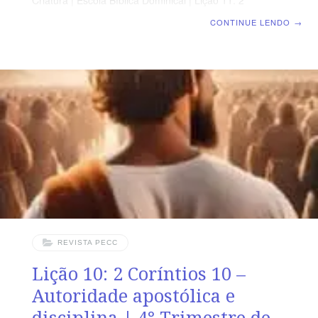
Criatura | Escola Bíblica Dominical | Lição 11: 2
Coríntios 11 – Desprendimento e sofrimento de Paulo
CONTINUE LENDO
→
SUPLEMENTO EXCLUSIVO AO PROFESSOR Afora o
suplemento do professor, todo o conteúdo de cada lição
é igual para alunos e mestres, inclusive o número da
página. ORIENTAÇÃO PEDAGÓGICA Em 2 Coríntios 11
há 33 versos. Sugerimos começar a aula lendo, com os
alunos, 2 Coríntios 11.1-15 (2 a 3 min.). A
REVISTA PECC
Lição 10: 2 Coríntios 10 –
Autoridade apostólica e
disciplina | 4° Trimestre de