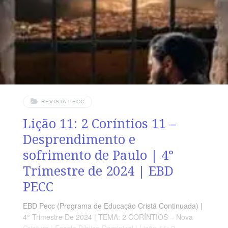
Sugerimos começar a aula lendo, com os alunos, 2
Coríntios 12.1-18 (2 a 3
REVISTA PECC
Lição 11: 2 Coríntios 11 –
Desprendimento e
sofrimento de Paulo | 4°
Trimestre de 2024 | EBD
PECC
EBD Pecc (Programa de Educação Cristã Continuada) |
4° Trimestre De 2024 | TEMA: 2 CORÍNTIOS – Nova