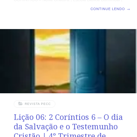
Lição 07: 2 Coríntios 7 – Unidos em obediência
CONTINUE LENDO
→
SUPLEMENTO EXCLUSIVO AO PROFESSOR Afora o
suplemento do professor, todo o conteúdo de cada lição
é igual para alunos e mestres, inclusive o número da
página. ORIENTAÇÃO PEDAGÓGICA Em 2 Coríntios 7
há 16 versos. Sugerimos começar a aula lendo, com os
alunos, 2 Coríntios 7.1-12 (2 a 3 min.). A revista
funciona como guia de estudo e leitura complementar,
mas não substitui
REVISTA PECC
Lição 06: 2 Coríntios 6 – O dia
da Salvação e o Testemunho
Cristão | 4° Trimestre de