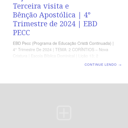
Terceira visita e
Bênção Apostólica | 4°
Trimestre de 2024 | EBD
PECC
EBD Pecc (Programa de Educação Cristã Continuada) |
4° Trimestre De 2024 | TEMA: 2 CORÍNTIOS – Nova
Criatura | Escola Bíblica Dominical | Lição 13: 2
Coríntios 13 – Terceira visita e Bênção Apostólica
CONTINUE LENDO
→
SUPLEMENTO EXCLUSIVO AO PROFESSOR Afora o
suplemento do professor, todo o conteúdo de cada lição
é igual para alunos e mestres, inclusive o número da
página. ORIENTAÇÃO PEDAGÓGICA Em 2 Coríntios 13
há 13 versos. Sugerimos começar a aula lendo, com os
alunos, 2 Coríntios 131-13 (2 a 3 min). A revista
funciona como guia de estudo e