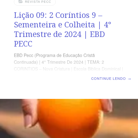
REVISTA PECC
Lição 09: 2 Coríntios 9 –
Sementeira e Colheita | 4°
Trimestre de 2024 | EBD
PECC
EBD Pecc (Programa de Educação Cristã
Continuada) | 4° Trimestre De 2024 | TEMA: 2
CORINTIOS – Nova Criatura | Escola Biblica Dominical |
Lição 09: 2 Coríntios 9 – Sementeira e Colheita
CONTINUE LENDO
→
SUPLEMENTO EXCLUSIVO AO PROFESSOR Afora o
suplemento do professor, todo o conteúdo de cada lição
é igual para alunos e mestres, inclusive o número da
página. ORIENTAÇÃO PEDAGÓGICA Em 2 Coríntios 9
há 15 versos. Sugerimos começar a aula lendo, com os
alunos, 2 Coríntios 9.1-15 (5 a 7 min.). A revista
funciona como guia de estudo e leitura complementar,
mas não substitui