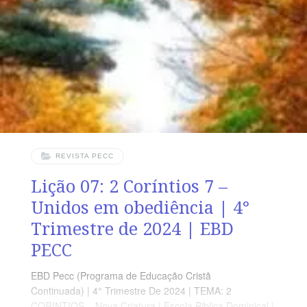
há 24 versos. Sugerimos começar a aula lendo, com os
alunos, 2 Coríntios 8.1-15 (2 a 3 min.). A revista
funciona como guia de estudo e leitura complementar,
mas não substitui
REVISTA PECC
Lição 07: 2 Coríntios 7 –
Unidos em obediência | 4°
Trimestre de 2024 | EBD
PECC
EBD Pecc (Programa de Educação Cristã
Continuada) | 4° Trimestre De 2024 | TEMA: 2
CORINTIOS – Nova Criatura | Escola Biblica Dominical |