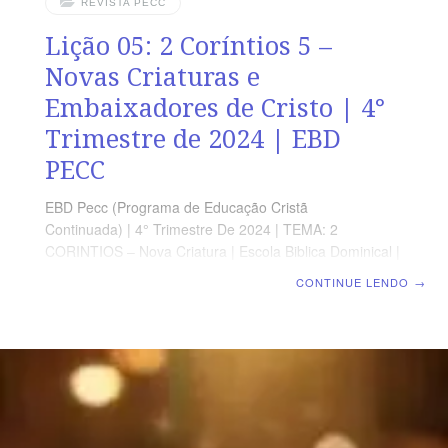
REVISTA PECC
Lição 05: 2 Coríntios 5 –
Novas Criaturas e
Embaixadores de Cristo | 4°
Trimestre de 2024 | EBD
PECC
EBD Pecc (Programa de Educação Cristã
Continuada) | 4° Trimestre De 2024 | TEMA: 2
CORINTIOS – Nova Criatura | Escola Biblica Dominical |
Lição 05: 2 Coríntios 5 – Novas Criaturas e
CONTINUE LENDO
→
Embaixadores de Cristo SUPLEMENTO EXCLUSIVO AO
PROFESSOR Afora o suplemento do professor, todo o
conteúdo de cada lição é igual para alunos e mestres,
inclusive o número da página. ORIENTAÇÃO
PEDAGÓGICA Em 2 Coríntios 5 há 21 versos.
Sugerimos começar a aula lendo, com os alunos, 2
Coríntios 5.1-21 (2 a 3 min.). A revista funciona como