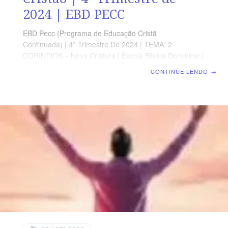
2024 | EBD PECC
EBD Pecc (Programa de Educação Cristã
Continuada) | 4° Trimestre De 2024 | TEMA: 2
CORINTIOS – Nova Criatura | Escola Biblica Dominical |
Lição 06: 2 Coríntios 6 – O dia da Salvação e o
CONTINUE LENDO
→
Testemunho Cristão SUPLEMENTO EXCLUSIVO AO
PROFESSOR Afora o suplemento do professor, todo o
conteúdo de cada lição é igual para alunos e mestres,
inclusive o número da página. ORIENTAÇÃO
PEDAGÓGICA Em 2 Coríntios 6 há 18 versos.
Sugerimos começar a aula lendo, com os alunos, 2
Coríntios 6.1-15 (1 a 3 min.). A revista funciona como
guia de estudo e leitura