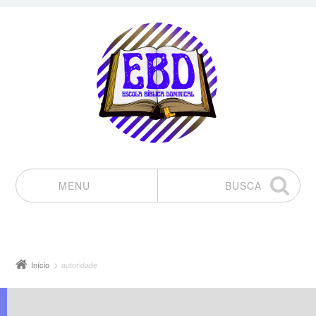
MENU
BUSCA
Pular para o conteúdo
Início
autoridade