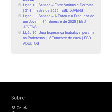
Lição 10: Sansão – Entre Vitórias e Derrotas
| 3° Trimestre de 2025 | EBD JOVENS
Lição 09: Sansão – A Força e a Fraqueza de
um Jovem | 3° Trimestre de 2025 | EBD
JOVENS
Lição 10: Uma Esperança Inabalável perante
os Poderosos | 3º Trimestre de 2026 | EBD
ADULTOS
Sobre
Contato