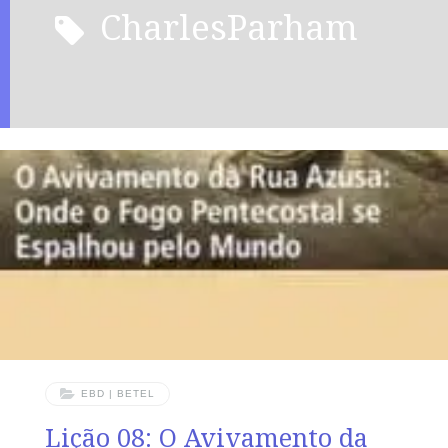
CharlesParham
EBD | BETEL
Lição 08: O Avivamento da