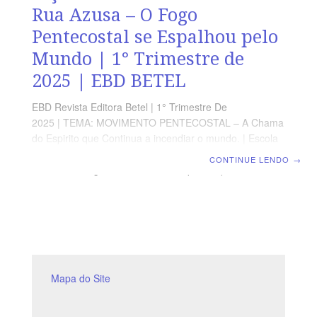
Rua Azusa – O Fogo
Pentecostal se Espalhou pelo
Mundo | 1° Trimestre de
2025 | EBD BETEL
EBD Revista Editora Betel | 1° Trimestre De
2025 | TEMA: MOVIMENTO PENTECOSTAL – A Chama
do Espirito que Continua a incendiar o mundo. | Escola
Biblica Dominical | Lição 08: O Avivamento da Rua
CONTINUE LENDO
→
Azusa – O Fogo Pentecostal se Espalhou pelo Mundo
TEXTO ÁUREO “E buscar-me-eis, e me achareis,
quando me buscardes de todo o vosso coração.”
Jeremias 29.13 VERDADE APLICADA É preciso clamar
ao Senhor por um avivamento espiritual que resulte em
renovação e transformação, para a glória de Deus.
OBJETIVOS DA LIÇÃO Conhecer a história do
avivamento da rua
Mapa do Site