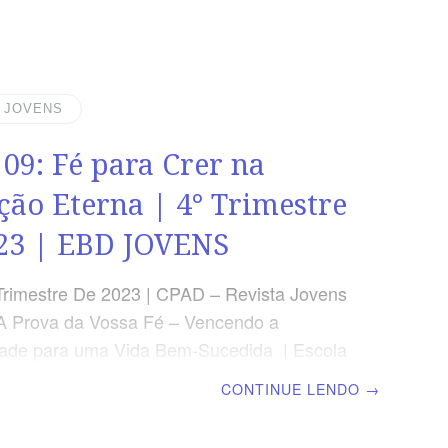
 Se tu podes crer; tudo é possível ao que
 9.23) RESUMO DA LIÇÃO Milagres só
egundo a vontade e a permissão de Deus e
objetivo revelar a grandeza do Senhor.
| JOVENS
 SEMANAL SEGUNDA – Js 10.12 Deus
 09: Fé para Crer na
 no tempoTERÇA – 2 Rs 41
ção Eterna | 4° Trimestre
23 | EBD JOVENS
Trimestre De 2023 | CPAD – Revista Jovens
A Prova da Vossa Fé – Vencendo a
dade para uma Vida Bem-Sucedida | Escola
minical | Lição 09: Fé para Crer na
CONTINUE LENDO
→
 Eterna TEXTO PRINCIPAL “E, como aos
tá ordenado morrerem uma vez, vindo,