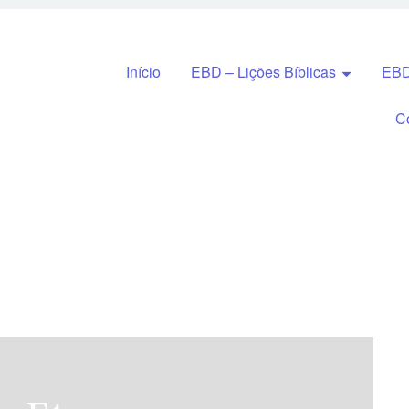
Pular para o conteúdo
Início
EBD – Lições Bíblicas
EBD
C