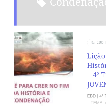
Condenaçã
EBD 
Lição
Histó
| 4° 
JOVE
EBD | 4° 
– TEMA: 