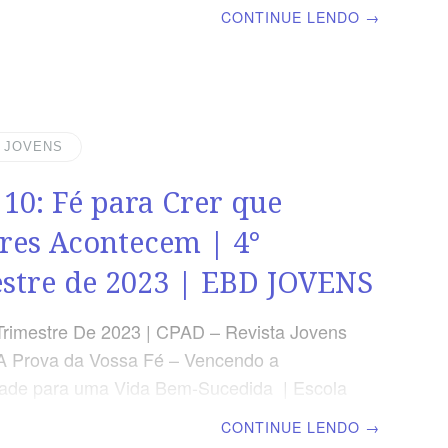
minical | Lição 11: Fé para Crer que o
CONTINUE LENDO
→
Santo É Deus TEXTO PRINCIPAL “O Espírito
e, que o mundo não pode receber, porque
nem o conhece; mas vós o conheceis,
bita convosco e estará em vós.” (João
ESUMO DA LIÇÃO Somente por meio da
| JOVENS
spírito Santo o ser humano pode
 10: Fé para Crer que
r o pecado, assim
res Acontecem | 4°
stre de 2023 | EBD JOVENS
Trimestre De 2023 | CPAD – Revista Jovens
A Prova da Vossa Fé – Vencendo a
dade para uma Vida Bem-Sucedida | Escola
minical | Lição 10: Fé para Crer que
CONTINUE LENDO
→
 Acontecem TEXTO PRINCIPAL “E Jesus