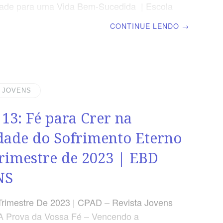
dade para uma Vida Bem-Sucedida | Escola
minical | Lição 14: Fé para Crer no Fim da
CONTINUE LENDO
→
 e na Condenação Eterna TEXTO PRINCIPAL
r tuas palavras serás justificado e por tuas
 serás condenado.” (Mt 12.37) RESUMO DA
us é justo e nos recompensa segundo
scolhas. LEITURA SEMANAL SEGUNDA –
| JOVENS
tempo está próximoTERÇA – Ap 1.9 O que
 13: Fé para Crer na
A – Ap 1.10,11 João escreveu
dade do Sofrimento Eterno
Trimestre de 2023 | EBD
NS
Trimestre De 2023 | CPAD – Revista Jovens
A Prova da Vossa Fé – Vencendo a