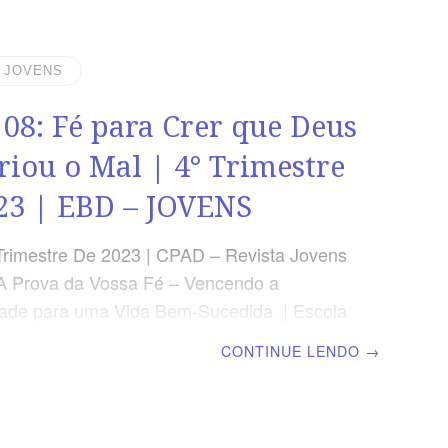
sso, o juízo.” (Hb 9.27) RESUMO DA LIÇÃO
os orienta a viver o hoje com a expectativa
ção eterna. LEITURA SEMANAL SEGUNDA
| JOVENS
 Jesus, a única portaTERÇA – At 4.12
 08: Fé para Crer que Deus
único SalvadorQUARTA – At
riou o Mal | 4° Trimestre
23 | EBD – JOVENS
Trimestre De 2023 | CPAD – Revista Jovens
A Prova da Vossa Fé – Vencendo a
dade para uma Vida Bem-Sucedida | Escola
ominical | Lição 08: Fé para Crer que Deus
CONTINUE LENDO
→
u o Mal TEXTO PRINCIPAL “Porque o
bom, e eterno, a sua misericórdia; e a
de estende-se de geração a geração.” (Sl