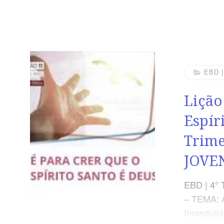
EBD 
Lição
Espír
Trime
JOVE
EBD | 4° 
– TEMA: 
Increduli