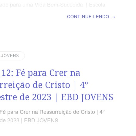
dade para uma Vida Bem-Sucedida | Escola
minical | Lição 13: Fé para Crer na
CONTINUE LENDO
→
e do Sofrimento Eterno TEXTO PRINCIPAL
nto aos tímidos, e aos incrédulos […] a sua
á no lago que arde com fogo e enxofre, o
segunda morte.” (Ap 21.8) RESUMO DA
ofrimento eterno é uma realidade, assim
| JOVENS
da eterna na presença de Deus. LEITURA
 12: Fé para Crer na
 SEGUNDA –
rreição de Cristo | 4°
stre de 2023 | EBD JOVENS
Fé para Crer na Ressurreição de Cristo | 4°
e de 2023 | EBD JOVENS