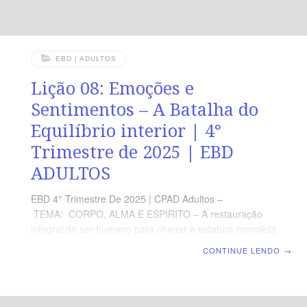
EBD | ADULTOS
Lição 08: Emoções e
Sentimentos – A Batalha do
Equilíbrio interior | 4°
Trimestre de 2025 | EBD
ADULTOS
EBD 4° Trimestre De 2025 | CPAD Adultos –
TEMA: CORPO, ALMA E ESPIRITO – A restauração
integral do ser humano para chegar à estatura completa
de Cristo | Escola Biblica Dominical | Lição 08: Emoções
CONTINUE LENDO
→
e Sentimentos – A Batalha do Equilíbrio interior TEXTO
ÁUREO “E a paz de Deus, que excede todo o
entendimento, guardará os vossos corações e os
vossos sentimentos em Cristo Jesus.” (Fp 4.7)