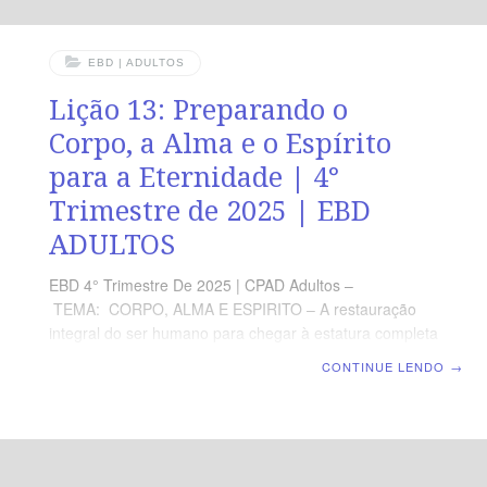
EBD | ADULTOS
Lição 13: Preparando o
Corpo, a Alma e o Espírito
para a Eternidade | 4°
Trimestre de 2025 | EBD
ADULTOS
EBD 4° Trimestre De 2025 | CPAD Adultos –
TEMA: CORPO, ALMA E ESPIRITO – A restauração
integral do ser humano para chegar à estatura completa
de Cristo | Escola Biblica Dominical | Lição 13:
CONTINUE LENDO
→
Preparando o Corpo, a Alma e o Espírito para a
Eternidade TEXTO ÁUREO “Mas a nossa cidade está
nos céus, donde também esperamos o Salvador, o
Senhor Jesus Cristo.” (Fp 3.20). VERDADE PRÁTICA Na
vinda de Jesus nosso corpo abatido será transformado