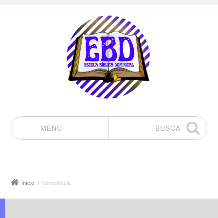
MENU
BUSCA
Pular para o conteúdo
Início
consciência