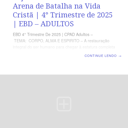
Arena de Batalha na Vida
Cristã | 4° Trimestre de 2025
| EBD – ADULTOS
EBD 4° Trimestre De 2025 | CPAD Adultos –
TEMA: CORPO, ALMA E ESPIRITO – A restauração
integral do ser humano para chegar à estatura completa
de Cristo | Escola Biblica Dominical | Lição 07: Os
CONTINUE LENDO
→
Pensamentos – A Arena de Batalha na Vida Cristã
TEXTO ÁUREO “Quanto ao mais, irmãos, tudo o que é
verdadeiro, tudo o que é honesto, tudo o que é justo,
tudo o que é puro, tudo o que é amável, tudo o que é
de boa fama, se há alguma virtude, e se há algum
louvor, nisso pensai.” (Fp