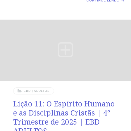
CONTINUE LENDO
→
Espírito Humano e o Espírito de Deus TEXTO ÁUREO
“O mesmo Espírito testifica com o nosso espírito que
somos filhos de Deus.” (Rm 8.16). VERDADE PRÁTICA
Além do seu testemunho em nosso espírito, o Espírito
Santo age no íntimo de nosso ser intercedendo,
edificando e produzindo o seu fruto. LEITURA DIÁRIA
Segunda — Rm 1.9 Servindo a Deus no
EBD | ADULTOS
Lição 11: O Espírito Humano
e as Disciplinas Cristãs | 4°
Trimestre de 2025 | EBD
ADULTOS