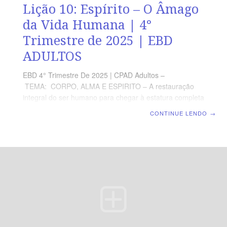
Lição 10: Espírito – O Âmago
da Vida Humana | 4°
Trimestre de 2025 | EBD
ADULTOS
EBD 4° Trimestre De 2025 | CPAD Adultos –
TEMA: CORPO, ALMA E ESPIRITO – A restauração
integral do ser humano para chegar à estatura completa
de Cristo | Escola Biblica Dominical | Lição 10: Espírito –
CONTINUE LENDO
→
O Âmago da Vida Humana TEXTO ÁUREO “Peso da
Palavra do Senhor sobre Israel. Fala o Senhor, o que
estende o céu, e que funda a terra, e que forma o
espírito do homem dentro dele.” (Zc 12.1) VERDADE
PRÁTICA Uma vez livre, nossa alma recebe vida
espiritual e dirige nosso corpo para adorar e servir ao
Criador.