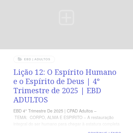
em um corpo glorioso, e, como um ser integral,
habitaremos para sempre com Ele no Céu. LEITURA
DIÁRIA
EBD | ADULTOS
Lição 12: O Espírito Humano
e o Espírito de Deus | 4°
Trimestre de 2025 | EBD
ADULTOS
EBD 4° Trimestre De 2025 | CPAD Adultos –
TEMA: CORPO, ALMA E ESPIRITO – A restauração
integral do ser humano para chegar à estatura completa
de Cristo | Escola Biblica Dominical | Lição 12: O