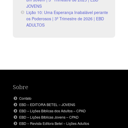
JOVENS
Lição 10: Uma Esperança Inabalável perante
os Poderosos | 3º Trimestre de 2026 | EBD
ADULTOS
Sobre
Contato
EBD – EDITORA BETEL – JOVENS
EBD – Lições Bíblicas dos Adultos – CPAD
EBD – Lições Bíblicas Jovens – CPAD
EBD – Revista Editora Betel – Lições Adultos