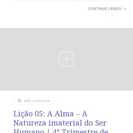
de Cristo | Escola Biblica Dominical | Lição 06: A
CONTINUE LENDO
→
Consciência – O Tribunal interior TEXTO ÁUREO “E, por
isso, procuro sempre ter uma consciência sem ofensa,
tanto para com Deus como para com os homens.” (At
24.16) VERDADE PRÁTICA Diante da crescente
degradação do padrão moral do mundo, o cristão deve
apegar-se cada vez mais à sã doutrina para ter sempre
uma boa consciência. LEITURA DIÁRIA Segunda –
EBD | ADULTOS
Lição 05: A Alma – A
Natureza imaterial do Ser
Humano | 4° Trimestre de