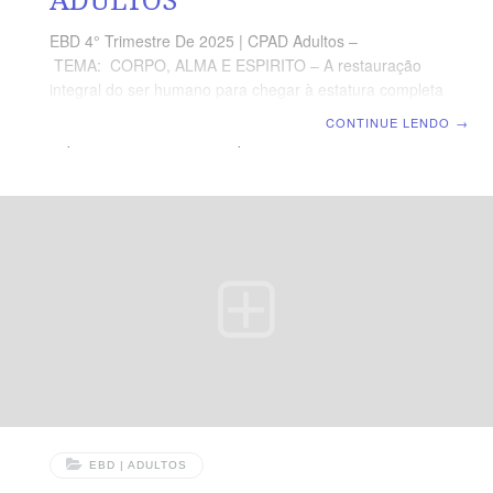
EBD 4° Trimestre De 2025 | CPAD Adultos –
TEMA: CORPO, ALMA E ESPIRITO – A restauração
integral do ser humano para chegar à estatura completa
de Cristo | Escola Biblica Dominical | Lição 11: O
CONTINUE LENDO
→
Espírito Humano e as Disciplinas Cristãs TEXTO
ÁUREO “Porque o exercício corporal para pouco
aproveita, mas a piedade para tudo é proveitosa, tendo
a promessa da vida presente e da que há de vir.” (1 Tm
4.8) VERDADE PRÁTICA As disciplinas espirituais são
necessárias para o fortalecimento do espírito, assim
como os exercícios físicos para a estrutura óssea e
EBD | ADULTOS