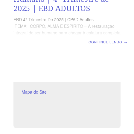
2025 | EBD ADULTOS
EBD 4° Trimestre De 2025 | CPAD Adultos –
TEMA: CORPO, ALMA E ESPIRITO – A restauração
integral do ser humano para chegar à estatura completa
de Cristo | Escola Biblica Dominical | Lição 05: A Alma –
CONTINUE LENDO
→
A Natureza imaterial do Ser Humano Texto Áureo “E
não temais os que matam o corpo e não podem matar a
alma; temei, antes, aquele que pode fazer perecer no
inferno a alma e o corpo.” (Mt 10.28) VERDADE
PRÁTICA Cuidar da alma é uma atitude fundamental
para uma vida cristã estável e uma eternidade de
alegria
Mapa do Site