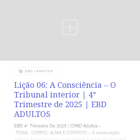
VERDADE PRÁTICA Acima de todo e qualquer método
humano, devemos confiar em Deus, único que pode
nos dar a verdadeira paz e guardar nossos
sentimentos. LEITURA
EBD | ADULTOS
Lição 06: A Consciência – O
Tribunal interior | 4°
Trimestre de 2025 | EBD
ADULTOS
EBD 4° Trimestre De 2025 | CPAD Adultos –
TEMA: CORPO, ALMA E ESPIRITO – A restauração
integral do ser humano para chegar à estatura completa