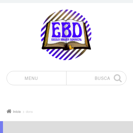
MENU
BUSCA
Pular para o conteúdo
Início
dons