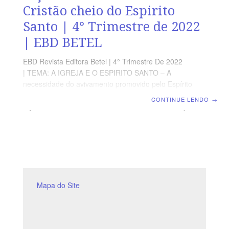
Cristão cheio do Espirito
Santo | 4° Trimestre de 2022
| EBD BETEL
EBD Revista Editora Betel | 4° Trimestre De 2022
| TEMA: A IGREJA E O ESPIRITO SANTO – A
necessidade do avivamento promovido pelo Espírito
Santo para os dias atuais | Escola Biblica Dominical |
CONTINUE LENDO
→
Lição 10: O Amor – Marca do Cristão cheio do Espirito
Santo TEXTO ÁUREO “Agora, pois, permanecem a fé, a
esperança e a caridade, estas três; mas a maior destas
é a caridade.” 1 Coríntios 13.13 VERDADE PRÁTICA O
amor a Deus e ao próximo deve mover-nos na busca
pelos dons espirituais no uso dos mesmos, visando a
edificação da
Mapa do Site