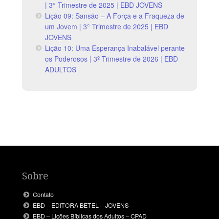
| 3° Trimestre de 2025 | EBD JOVENS
Lição 09: Sansão – A Força e a Fraqueza de
um Jovem | 3° Trimestre de 2025 | EBD
JOVENS
Lição 10: Uma Esperança Inabalável perante
os Poderosos | 3º Trimestre de 2026 | EBD
ADULTOS
Sobre
Contato
EBD – EDITORA BETEL – JOVENS
EBD – Lições Bíblicas dos Adultos – CPAD