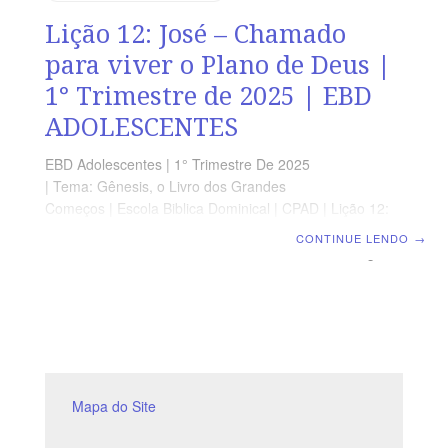
Lição 12: José – Chamado
para viver o Plano de Deus |
1° Trimestre de 2025 | EBD
ADOLESCENTES
EBD Adolescentes | 1° Trimestre De 2025
| Tema: Gênesis, o Livro dos Grandes
Começos | Escola Biblica Dominical | CPAD | Lição 12:
José – Chamado para viver o Plano de Deus LEITURA
CONTINUE LENDO
→
BÍBLICA Gênesis 37.3-11, 23-28 A MENSAGEM “Agora
não fiquem tristes nem aborrecidos com vocês mesmos
por terem me vendido a fim de ser trazido para cá. Foi
para salvar vidas que Deus me enviou na frente de
vocês.” Gênesis 45.5 Devocional Segunda » Gn 37.1-
4Terça » Gn 37.19-22Quarta » Gn 37.31-35Quinta » Gn
39.2-6Sexta » Gn 39.20-23Sábado » Gn 41.38-44
Objetivos
Mapa do Site