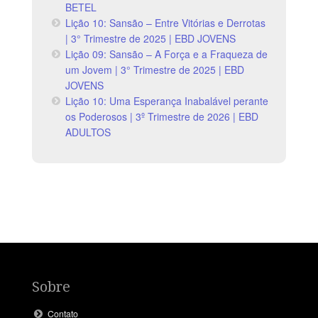
BETEL
Lição 10: Sansão – Entre Vitórias e Derrotas
| 3° Trimestre de 2025 | EBD JOVENS
Lição 09: Sansão – A Força e a Fraqueza de
um Jovem | 3° Trimestre de 2025 | EBD
JOVENS
Lição 10: Uma Esperança Inabalável perante
os Poderosos | 3º Trimestre de 2026 | EBD
ADULTOS
Sobre
Contato