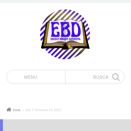
MENU
BUSCA
Pular para o conteúdo
Início
ebd 1°Trimestre De 2023