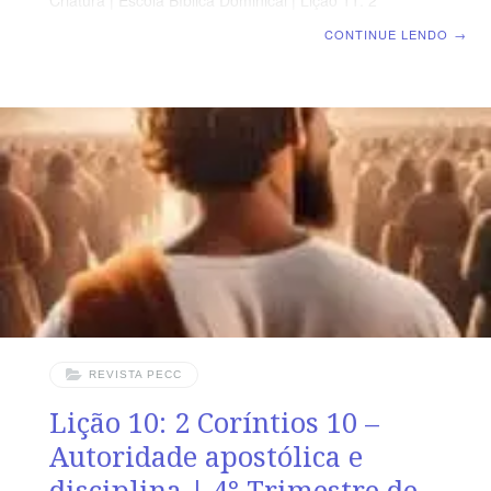
Criatura | Escola Bíblica Dominical | Lição 11: 2
Coríntios 11 – Desprendimento e sofrimento de Paulo
CONTINUE LENDO
→
SUPLEMENTO EXCLUSIVO AO PROFESSOR Afora o
suplemento do professor, todo o conteúdo de cada lição
é igual para alunos e mestres, inclusive o número da
página. ORIENTAÇÃO PEDAGÓGICA Em 2 Coríntios 11
há 33 versos. Sugerimos começar a aula lendo, com os
alunos, 2 Coríntios 11.1-15 (2 a 3 min.). A
REVISTA PECC
Lição 10: 2 Coríntios 10 –
Autoridade apostólica e
disciplina | 4° Trimestre de