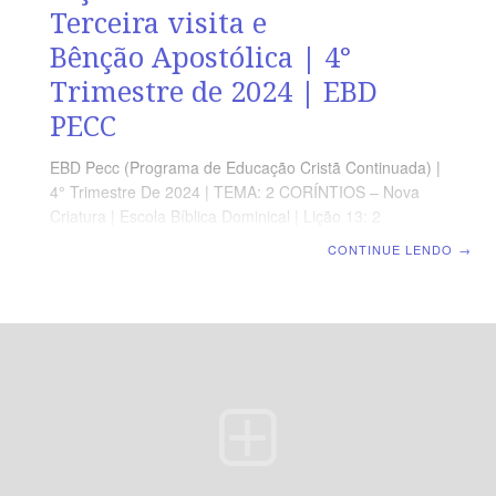
Terceira visita e
Bênção Apostólica | 4°
Trimestre de 2024 | EBD
PECC
EBD Pecc (Programa de Educação Cristã Continuada) |
4° Trimestre De 2024 | TEMA: 2 CORÍNTIOS – Nova
Criatura | Escola Bíblica Dominical | Lição 13: 2
Coríntios 13 – Terceira visita e Bênção Apostólica
CONTINUE LENDO
→
SUPLEMENTO EXCLUSIVO AO PROFESSOR Afora o
suplemento do professor, todo o conteúdo de cada lição
é igual para alunos e mestres, inclusive o número da
página. ORIENTAÇÃO PEDAGÓGICA Em 2 Coríntios 13
há 13 versos. Sugerimos começar a aula lendo, com os
alunos, 2 Coríntios 131-13 (2 a 3 min). A revista
funciona como guia de estudo e