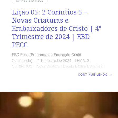
REVISTA PECC
Lição 05: 2 Coríntios 5 –
Novas Criaturas e
Embaixadores de Cristo | 4°
Trimestre de 2024 | EBD
PECC
EBD Pecc (Programa de Educação Cristã
Continuada) | 4° Trimestre De 2024 | TEMA: 2
CORINTIOS – Nova Criatura | Escola Biblica Dominical |
Lição 05: 2 Coríntios 5 – Novas Criaturas e
CONTINUE LENDO
→
Embaixadores de Cristo SUPLEMENTO EXCLUSIVO AO
PROFESSOR Afora o suplemento do professor, todo o
conteúdo de cada lição é igual para alunos e mestres,
inclusive o número da página. ORIENTAÇÃO
PEDAGÓGICA Em 2 Coríntios 5 há 21 versos.
Sugerimos começar a aula lendo, com os alunos, 2
Coríntios 5.1-21 (2 a 3 min.). A revista funciona como