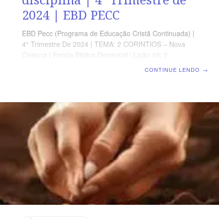
2024 | EBD PECC
EBD Pecc (Programa de Educação Cristã Continuada) |
4° Trimestre De 2024 | TEMA: 2 CORINTIOS – Nova
Criatura | Escola Biblica Dominical | Lição 10: 2
Coríntios 10 – Autoridade apostólica e disciplina
CONTINUE LENDO
→
SUPLEMENTO EXCLUSIVO AO PROFESSOR Afora o
suplemento do professor, todo o conteúdo de cada lição
é igual para alunos e mestres, inclusive o número da
página. ORIENTAÇÃO PEDAGÓGICA Em 2 Coríntios 10
há 18 versos. Sugerimos começar a aula lendo, com os
alunos, 2 Coríntios 10.1-18 (5 a 7 min.). A