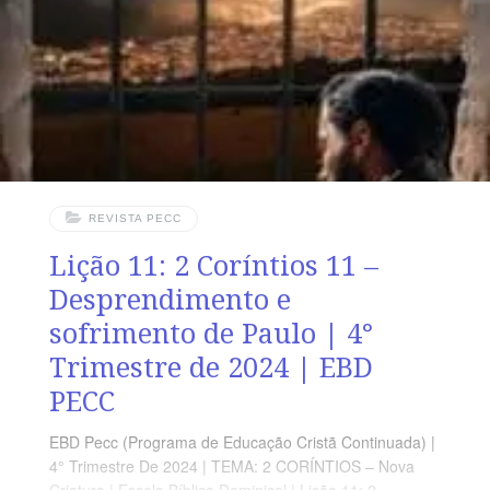
Sugerimos começar a aula lendo, com os alunos, 2
Coríntios 12.1-18 (2 a 3
REVISTA PECC
Lição 11: 2 Coríntios 11 –
Desprendimento e
sofrimento de Paulo | 4°
Trimestre de 2024 | EBD
PECC
EBD Pecc (Programa de Educação Cristã Continuada) |
4° Trimestre De 2024 | TEMA: 2 CORÍNTIOS – Nova