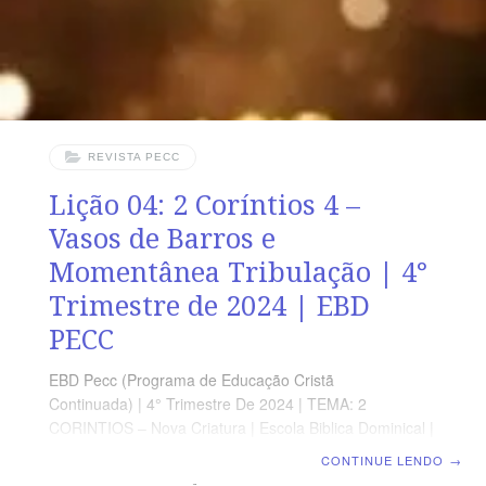
guia de estudo e leitura complementar,
REVISTA PECC
Lição 04: 2 Coríntios 4 –
Vasos de Barros e
Momentânea Tribulação | 4°
Trimestre de 2024 | EBD
PECC
EBD Pecc (Programa de Educação Cristã
Continuada) | 4° Trimestre De 2024 | TEMA: 2
CORINTIOS – Nova Criatura | Escola Biblica Dominical |
Lição 04: 2 Coríntios 4 – Vasos de Barros e
CONTINUE LENDO
→
Momentânea Tribulação SUPLEMENTO EXCLUSIVO AO