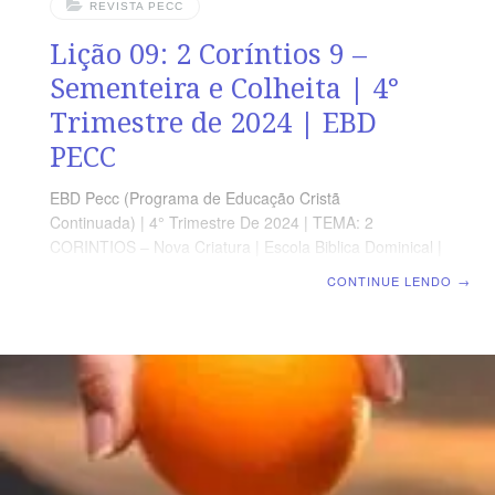
REVISTA PECC
Lição 09: 2 Coríntios 9 –
Sementeira e Colheita | 4°
Trimestre de 2024 | EBD
PECC
EBD Pecc (Programa de Educação Cristã
Continuada) | 4° Trimestre De 2024 | TEMA: 2
CORINTIOS – Nova Criatura | Escola Biblica Dominical |
Lição 09: 2 Coríntios 9 – Sementeira e Colheita
CONTINUE LENDO
→
SUPLEMENTO EXCLUSIVO AO PROFESSOR Afora o
suplemento do professor, todo o conteúdo de cada lição
é igual para alunos e mestres, inclusive o número da
página. ORIENTAÇÃO PEDAGÓGICA Em 2 Coríntios 9
há 15 versos. Sugerimos começar a aula lendo, com os
alunos, 2 Coríntios 9.1-15 (5 a 7 min.). A revista
funciona como guia de estudo e leitura complementar,
mas não substitui