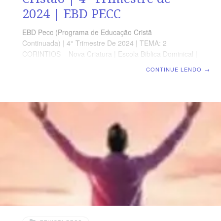
2024 | EBD PECC
EBD Pecc (Programa de Educação Cristã
Continuada) | 4° Trimestre De 2024 | TEMA: 2
CORINTIOS – Nova Criatura | Escola Biblica Dominical |
Lição 06: 2 Coríntios 6 – O dia da Salvação e o
CONTINUE LENDO
→
Testemunho Cristão SUPLEMENTO EXCLUSIVO AO
PROFESSOR Afora o suplemento do professor, todo o
conteúdo de cada lição é igual para alunos e mestres,
inclusive o número da página. ORIENTAÇÃO
PEDAGÓGICA Em 2 Coríntios 6 há 18 versos.
Sugerimos começar a aula lendo, com os alunos, 2
Coríntios 6.1-15 (1 a 3 min.). A revista funciona como
guia de estudo e leitura