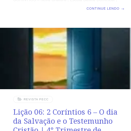
Lição 07: 2 Coríntios 7 – Unidos em obediência
CONTINUE LENDO
→
SUPLEMENTO EXCLUSIVO AO PROFESSOR Afora o
suplemento do professor, todo o conteúdo de cada lição
é igual para alunos e mestres, inclusive o número da
página. ORIENTAÇÃO PEDAGÓGICA Em 2 Coríntios 7
há 16 versos. Sugerimos começar a aula lendo, com os
alunos, 2 Coríntios 7.1-12 (2 a 3 min.). A revista
funciona como guia de estudo e leitura complementar,
mas não substitui
REVISTA PECC
Lição 06: 2 Coríntios 6 – O dia
da Salvação e o Testemunho
Cristão | 4° Trimestre de