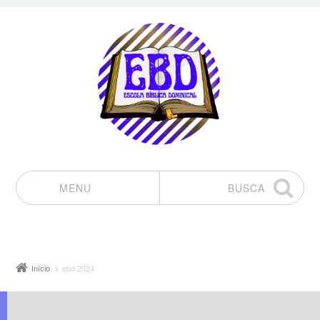
MENU
BUSCA
Pular para o conteúdo
Início
ebd 2024