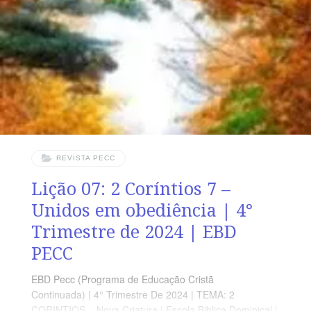
há 24 versos. Sugerimos começar a aula lendo, com os
alunos, 2 Coríntios 8.1-15 (2 a 3 min.). A revista
funciona como guia de estudo e leitura complementar,
mas não substitui
REVISTA PECC
Lição 07: 2 Coríntios 7 –
Unidos em obediência | 4°
Trimestre de 2024 | EBD
PECC
EBD Pecc (Programa de Educação Cristã
Continuada) | 4° Trimestre De 2024 | TEMA: 2
CORINTIOS – Nova Criatura | Escola Biblica Dominical |