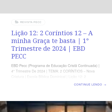
REVISTA PECC
Lição 12: 2 Coríntios 12 – A
minha Graça te basta | 1°
Trimestre de 2024 | EBD
PECC
EBD Pecc (Programa de Educação Cristã Continuada) |
4° Trimestre De 2024 | TEMA: 2 CORÍNTIOS – Nova
Criatura | Escola Bíblica Dominical | Lição 12: 2
Coríntios 12 – A minha Graça te basta | 1° Trimestre de
CONTINUE LENDO
→
2024 | EBD PECC SUPLEMENTO EXCLUSIVO AO
PROFESSOR Afora o suplemento do professor, todo o
conteúdo de cada lição é igual para alunos e mestres,
inclusive o número da página. ORIENTAÇÃO
PEDAGÓGICA Em 2 Coríntios 12 há 21 versos.