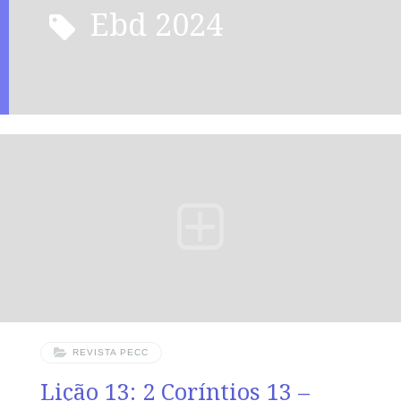
ebd 2024
REVISTA PECC
Lição 13: 2 Coríntios 13 –