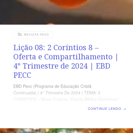
REVISTA PECC
Lição 08: 2 Coríntios 8 –
Oferta e Compartilhamento |
4° Trimestre de 2024 | EBD
PECC
EBD Pecc (Programa de Educação Cristã
Continuada) | 4° Trimestre De 2024 | TEMA: 2
CORINTIOS – Nova Criatura | Escola Biblica Dominical |
Lição 08: 2 Coríntios 8 – Oferta e Compartilhamento
CONTINUE LENDO
→
SUPLEMENTO EXCLUSIVO AO PROFESSOR Afora o
suplemento do professor, todo o conteúdo de cada lição
é igual para alunos e mestres, inclusive o número da
página. ORIENTAÇÃO PEDAGÓGICA Em 2 Coríntios 8