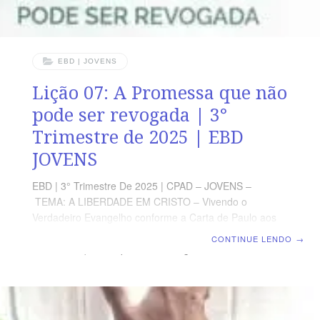
EBD | JOVENS
Lição 07: A Promessa que não
pode ser revogada | 3°
Trimestre de 2025 | EBD
JOVENS
EBD | 3° Trimestre De 2025 | CPAD – JOVENS –
TEMA: A LIBERDADE EM CRISTO – Vivendo o
Verdadeiro Evangelho conforme a Carta de Paulo aos
Gálatas | Escola Bíblica Dominical | Lição 07: A
CONTINUE LENDO
→
Promessa que não pode ser revogada TEXTO
PRINCIPAL “Porque todos sois filhos de Deus pela fé
em Cristo Jesus.” (GI 3.26) RESUMO DA LIÇÃO A
promessa de Deus não pode ser revogada pela Lei,
pois Deus não se contradiz. LEITURA SEMANAL