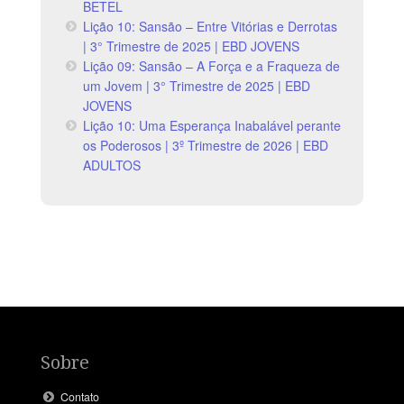
BETEL
Lição 10: Sansão – Entre Vitórias e Derrotas
| 3° Trimestre de 2025 | EBD JOVENS
Lição 09: Sansão – A Força e a Fraqueza de
um Jovem | 3° Trimestre de 2025 | EBD
JOVENS
Lição 10: Uma Esperança Inabalável perante
os Poderosos | 3º Trimestre de 2026 | EBD
ADULTOS
Sobre
Contato