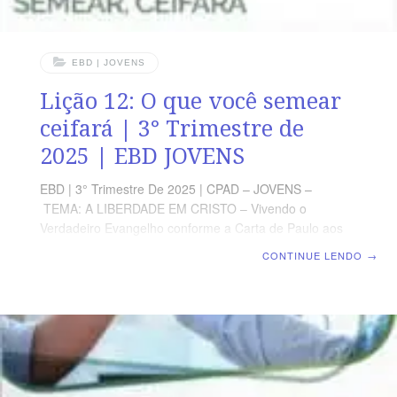
EBD | JOVENS
Lição 12: O que você semear
ceifará | 3° Trimestre de
2025 | EBD JOVENS
EBD | 3° Trimestre De 2025 | CPAD – JOVENS –
TEMA: A LIBERDADE EM CRISTO – Vivendo o
Verdadeiro Evangelho conforme a Carta de Paulo aos
Gálatas | Escola Bíblica Dominical | Lição 12: O que
CONTINUE LENDO
→
você semear ceifará TEXTO PRINCIPAL “Levai as
cargas uns dos outros e assim cumprireis a lei de
Cristo.” (Gl 6.2). RESUMO DA LIÇÃO A espiritualidade
também é fruto daquilo que se planta, seja na carne,
seja no Espírito. LEITURA DA SEMANA SEGUNDA — Mt
26.41 Vigiando e orandoTERÇA — Rm 12.16 Deseje
coisas humildesQUARTA — Gl 6.1