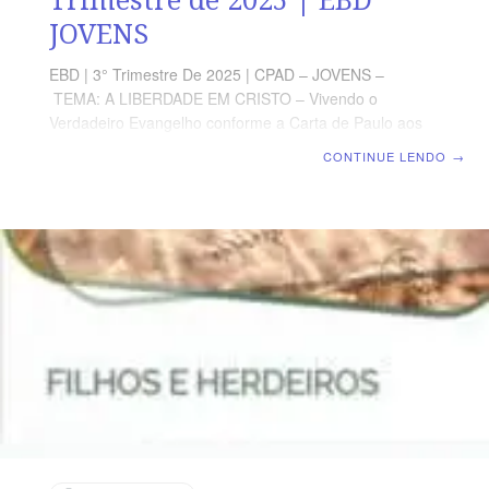
JOVENS
EBD | 3° Trimestre De 2025 | CPAD – JOVENS –
TEMA: A LIBERDADE EM CRISTO – Vivendo o
Verdadeiro Evangelho conforme a Carta de Paulo aos
Gálatas | Escola Bíblica Dominical | Lição 09: Filhos de
CONTINUE LENDO
→
Deus e descendentes de Abraão TEXTO PRINCIPAL
“Mas nós, irmãos, somos filhos da promessa, como
Isaque.” (Gl 4.28). RESUMO DA LIÇÃO Pela fé em
Jesus Cristo, somos filhos de Deus e descendência de
Abraão. LEITURA DA SEMANA SEGUNDA — Gl 4.21
Para seguir a Lei, ao menos leia-aTERÇA — Gl 4.22
Dois filhos, um escravo e outro