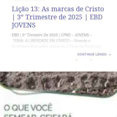
Lição 13: As marcas de Cristo
| 3° Trimestre de 2025 | EBD
JOVENS
EBD | 3° Trimestre De 2025 | CPAD – JOVENS –
TEMA: A LIBERDADE EM CRISTO – Vivendo o
Verdadeiro Evangelho conforme a Carta de Paulo aos
Gálatas | Escola Bíblica Dominical | Lição 13: As marcas
CONTINUE LENDO
→
de Cristo TEXTO PRINCIPAL “Desde agora, ninguém
me inquiete; porque trago no meu corpo as marcas do
Senhor Jesus.” (Gl 1.7). RESUMO DA LIÇÃO Não há
virtude alguma na circuncisão e nem na incircuncisão,
mas a virtude está em ser uma nova criatura mediante
a fé em Jesus Cristo. LEITURA DA SEMANA SEGUNDA
— Rm 2.25 A