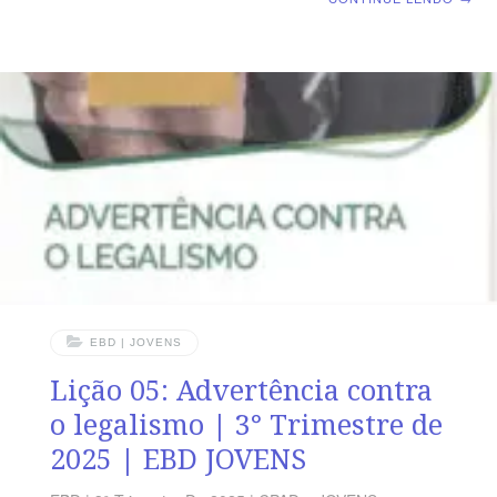
Justificados pela fé em Jesus Cristo TEXTO PRINCIPAL
“Porque nele se descobre a justiça de Deus de fé em fé,
como está escrito: Mas o justo viverá da fé.” (Rm 1.17)
RESUMO DA LIÇÃO Abraão foi tornado justo por crer
no que Deus falou, e não por seguir um conjunto de
ritos. LEITURA SEMANAL SEGUNDA-FEIRA – Rm
11.21 Todos
EBD | JOVENS
Lição 05: Advertência contra
o legalismo | 3° Trimestre de
2025 | EBD JOVENS