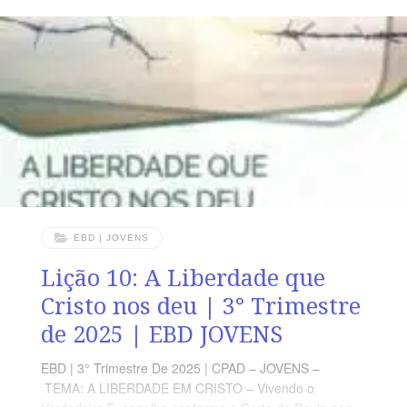
cumprireis a concupiscência da carne.” (Gl 5.16).
RESUMO DA LIÇÃO A quem nos submetemos mostrará
se andamos na carne ou no Espírito. LEITURA DA
SEMANA SEGUNDA — Gl 5.17 Nossa luta
interiorTERÇA — Gl 5.23 Não há Lei
EBD | JOVENS
Lição 10: A Liberdade que
Cristo nos deu | 3° Trimestre
de 2025 | EBD JOVENS
EBD | 3° Trimestre De 2025 | CPAD – JOVENS –
TEMA: A LIBERDADE EM CRISTO – Vivendo o