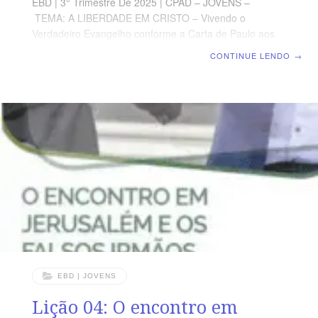
EBD | 3° Trimestre De 2025 | CPAD – JOVENS –
TEMA: A LIBERDADE EM CRISTO – Vivendo o
Verdadeiro Evangelho conforme a Carta de Paulo aos
Gálatas | Escola Bíblica Dominical | Lição 05:
CONTINUE LENDO
→
Advertência contra o legalismo TEXTO PRINCIPAL
“Porquanto ouvimos que alguns que saíram dentre nós
vos perturbaram com palavras e transtornaram a vossa
alma (não lhes tendo nós dado mandamento).” (At
15.24) RESUMO DA LIÇÃO Defender o verdadeiro
Evangelho implica pensar e praticar a doutrina bíblica.
LEITURA SEMANAL SEGUNDA – At 11.23 A graça de
Deus em AntioquiaTERÇA – Gl
EBD | JOVENS
Lição 04: O encontro em