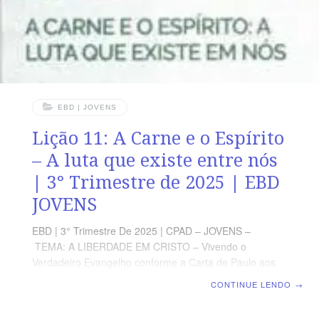
EBD | JOVENS
Lição 11: A Carne e o Espírito
– A luta que existe entre nós
| 3° Trimestre de 2025 | EBD
JOVENS
EBD | 3° Trimestre De 2025 | CPAD – JOVENS –
TEMA: A LIBERDADE EM CRISTO – Vivendo o
Verdadeiro Evangelho conforme a Carta de Paulo aos
Gálatas | Escola Bíblica Dominical | Lição 11: A Carne e
CONTINUE LENDO
→
o Espírito – A luta que existe entre nós TEXTO
PRINCIPAL “Digo, porém: Andai em Espírito e não