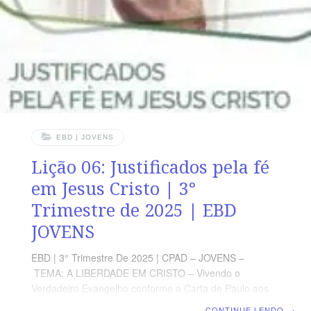
SEGUNDA-FEIRA – GL 3.17 A aliança não é invalidada
pela LeiTERÇA-FEIRA – Gn 12.3 Todas as famílias
EBD | JOVENS
Lição 06: Justificados pela fé
em Jesus Cristo | 3°
Trimestre de 2025 | EBD
JOVENS
EBD | 3° Trimestre De 2025 | CPAD – JOVENS –
TEMA: A LIBERDADE EM CRISTO – Vivendo o
Verdadeiro Evangelho conforme a Carta de Paulo aos
Gálatas | Escola Bíblica Dominical | Lição 06:
CONTINUE LENDO
→