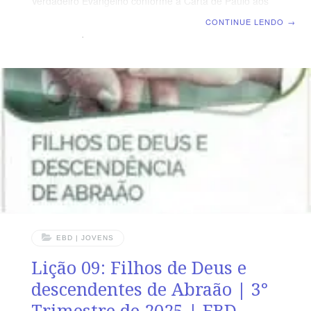
Verdadeiro Evangelho conforme a Carta de Paulo aos
Gálatas | Escola Bíblica Dominical | Lição 10: A
CONTINUE LENDO
→
Liberdade que Cristo nos deu TEXTO PRINCIPAL “Eis
que eu, Paulo, vos digo que, se vos deixardes
circuncidar, Cristo de nada vos aproveitará.” (Gl 5.2).
RESUMO DA LIÇÃO O abandono da liberdade que
Cristo nos deu tem causas desastrosas. LEITURA DA
SEMANA SEGUNDA — At 15.10 A Lei era difícil de ser
guardadaTERÇA — Gl 5.9 O “fermento”
EBD | JOVENS
Lição 09: Filhos de Deus e
descendentes de Abraão | 3°
Trimestre de 2025 | EBD