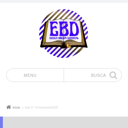
MENU
BUSCA
Pular para o conteúdo
Início
ebd 3° Trimestrede2025