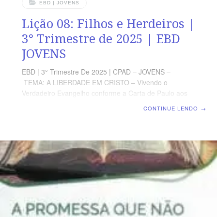
EBD | JOVENS
Lição 08: Filhos e Herdeiros |
3° Trimestre de 2025 | EBD
JOVENS
EBD | 3° Trimestre De 2025 | CPAD – JOVENS –
TEMA: A LIBERDADE EM CRISTO – Vivendo o
Verdadeiro Evangelho conforme a Carta de Paulo aos
Gálatas | Escola Bíblica Dominical | Lição 08: Filhos e
CONTINUE LENDO
→
Herdeiros TEXTO PRINCIPAL “Assim que já não és mais
servo, mas filho; e, se és filho, és também herdeiro de
Deus por Cristo.” (Gl 4.7). RESUMO DA LIÇÃO A
maturidade exige de nós um comportamento
diferenciado, pois por ela recebemos a herança em
Cristo. LEITURA DA SEMANA SEGUNDA — 1Co 13.11
Quando era meninoTERÇA — Gl 4.3