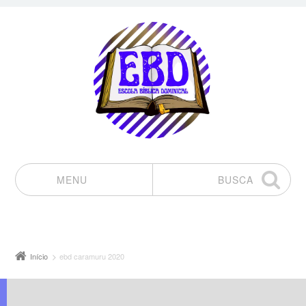
MENU
BUSCA
Pular para o conteúdo
Início
ebd caramuru 2020