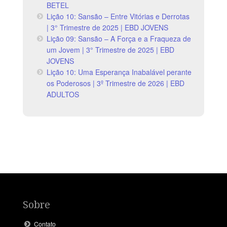
BETEL
Lição 10: Sansão – Entre Vitórias e Derrotas
| 3° Trimestre de 2025 | EBD JOVENS
Lição 09: Sansão – A Força e a Fraqueza de
um Jovem | 3° Trimestre de 2025 | EBD
JOVENS
Lição 10: Uma Esperança Inabalável perante
os Poderosos | 3º Trimestre de 2026 | EBD
ADULTOS
Sobre
Contato