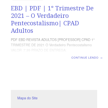
EBD | PDF | 1° Trimestre De
2021 – O Verdadeiro
Pentecostalismo| CPAD
Adultos
PDF EBD REVISTA ADULTOS [PROFESSOR] CPAD 1°
TRIMESTRE DE 2021 O Verdadeiro Pentecostalismo
VALOR :7,99 PRAZO DE ENTREGA:
IMEDIATAMENTE,APOS O SISTEMA IDENTIFICAR O
CONTINUE LENDO
→
PAGAMENTO FORMATO: DIGITAL PDF COMO VOU
RECEBER A REVISTA ? APOS O PAGAMENTO VOCÊ
SERA REDIRECIONADO A UMA PAGINA,PARA BAIXAR
EM SEU COMPUTADOR,CELULAR,TABLET OU
IMPRIMIR. OBS: CASO TENHA DIFICULDADE EM
BAIXAR A REVISTA, MANDE UM EMAIL PARA:(
escoladominical5@gmail.com ) E VAMOS ENVIAR
DIRETAMENTE EM SEU EMAIL. O currículo de Escola
Mapa do Site
Dominical CPAD é um aprendizado que acompanha