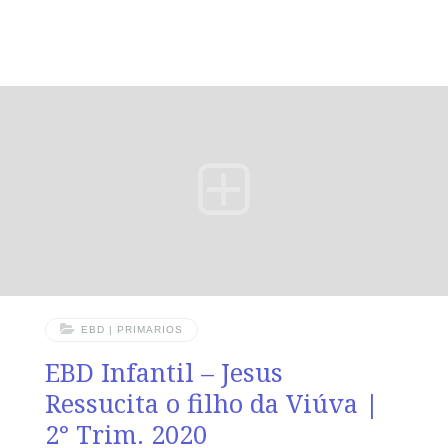
Objetivos: Que as crianças Compreendam que
precisamos ser gratos à Deus em todas as
circunstâncias. Ponto Central: Agradeça à Deus todos
os dias e em todas as Situações. Memória em Ação:
”Que todo o meu ser louve o Senhor, e que eu não
esqueça nenhuma das suas Bençãos.” (Sl 103.2)
EBD | PRIMARIOS
EBD Infantil – Jesus
Ressucita o filho da Viúva |
2° Trim. 2020