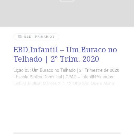
EBD | PRIMARIOS
EBD Infantil – Um Buraco no
Telhado | 2° Trim. 2020
Lição 05: Um Buraco no Telhado | 2° Trimestre de 2020
| Escola Bíblica Dominical | CPAD – Infantil/Primários
Leitura Bíblica: Marcos 2. 1-12 Objetivo: Que o aluno
Compreenda o valor da perseverança em momentos de
dificuldades e dos verdadeiros amigos. Ponto central:
Jesus nos ensina a ter esperança em qualquer
situação. Memória em ação: “O melhor é ter esperança
e aguardar em silêncio a ajuda do Senhor” (Lm 3.26).