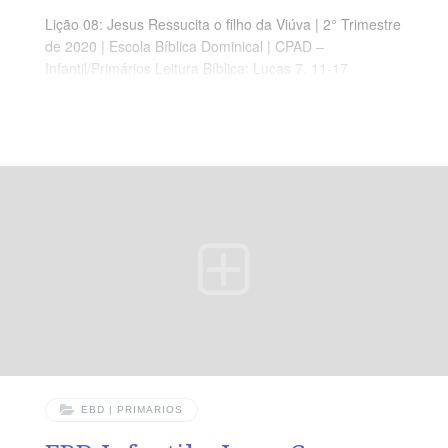
Lição 08: Jesus Ressucita o filho da Viúva | 2° Trimestre
de 2020 | Escola Bíblica Dominical | CPAD –
Infantil/Primários Leitura Bíblica: Lucas 7. 11-17
Objetivos: Que o aluno Compreenda a importância de
viver com Jesus, em todo tempo e esperar na sua
Vontade. Ponto Central: Jesus, através da sua morte,
nos garantiu a vida Eterna. Memória em Ação: ”[…] Eu
vim para que as ovelhas tenham vida, a vida completa.”
( Jo 10.10 )
EBD | PRIMARIOS