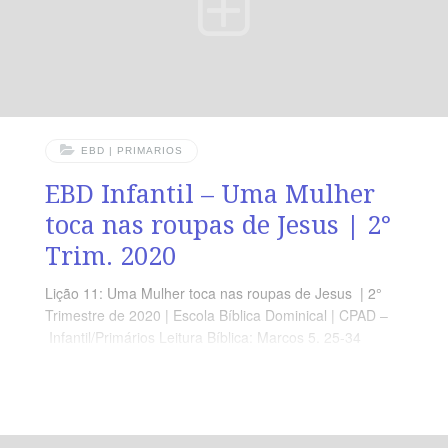
EBD | PRIMARIOS
EBD Infantil – Uma Mulher
toca nas roupas de Jesus | 2°
Trim. 2020
Lição 11: Uma Mulher toca nas roupas de Jesus | 2°
Trimestre de 2020 | Escola Bíblica Dominical | CPAD –
Infantil/Primários Leitura Bíblica: Marcos 5. 25-34
Objetivo: Que o aluno Compreenda que precisamos nos
aproximar de Deus com um coração quebrantado.
Ponto Central: Seja sempre sincero com Deus Memória
em Ação: ”Todos queriam tocar em Jesus porque dele
saía um poder que curava todas as pessoas.” (Lc 6.19)