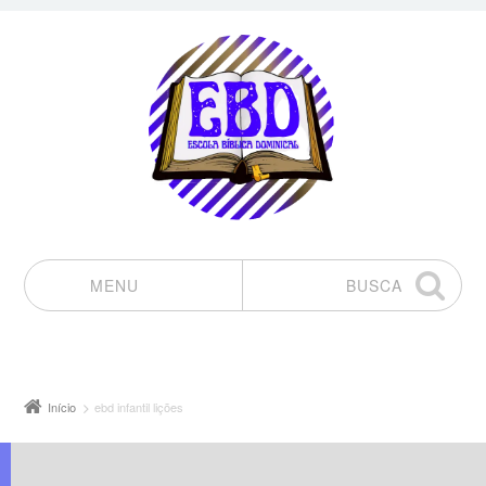
MENU
BUSCA
Pular para o conteúdo
Início
ebd infantil lições