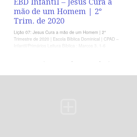
EBD Infantil – Jesus Cura a
mão de um Homem | 2°
Trim. de 2020
Lição 07: Jesus Cura a mão de um Homem | 2°
Trimestre de 2020 | Escola Bíblica Dominical | CPAD –
Infantil/Primários Leitura Bíblica : Marcos 3. 1-6
Objetivos: Que o aluno Compreenda que Deus noa ama
e não escolhe quem vai abençoar. Ele abençoa quem
pede! Ponto Central: Deus cura em todo tempo,
qualquer pessoa, de acordo com sua vontade. Memória
em Ação: ” Pois Ele trata a todos com Igualdade.” ( Rm
2. 11 )