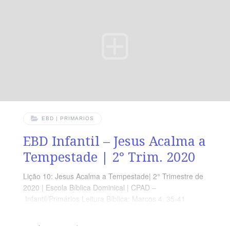
EBD | PRIMARIOS
EBD Infantil – Jesus Acalma a
Tempestade | 2° Trim. 2020
Lição 10: Jesus Acalma a Tempestade| 2° Trimestre de
2020 | Escola Bíblica Dominical | CPAD –
Infantil/Primários Leitura Bíblica: Marcos 4. 35-41
Objetivo: Que o aluno Creiam no cuidado de Deus e
Compreendam que a mão do Senhor está estendida