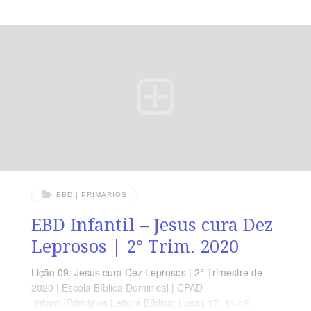
sobre eles. Ponto Central: As Dificuldades não podem
nos afastar do Senhor, acredite na sua Proteção.
Memória em Ação: ”[…] Que homem é este que manda
até no vento e nas ondas?!” (Mc 4.41)
EBD | PRIMARIOS
EBD Infantil – Jesus cura Dez
Leprosos | 2° Trim. 2020
Lição 09: Jesus cura Dez Leprosos | 2° Trimestre de
2020 | Escola Bíblica Dominical | CPAD –
Infantil/Primários Leitura Bíblica: Lucas 17. 11-19