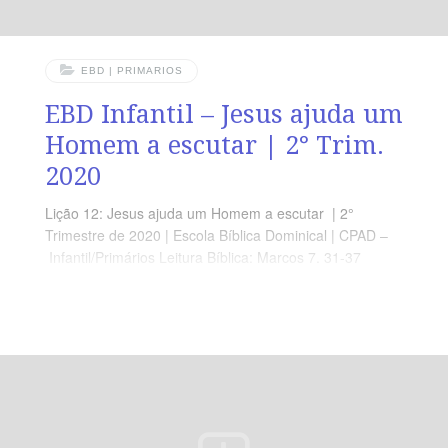
EBD | PRIMARIOS
EBD Infantil – Jesus ajuda um
Homem a escutar | 2° Trim.
2020
Lição 12: Jesus ajuda um Homem a escutar | 2°
Trimestre de 2020 | Escola Bíblica Dominical | CPAD –
Infantil/Primários Leitura Bíblica: Marcos 7. 31-37
Objetivo: Que o aluno Compreenda que Deus faz coisas
Impossivéis, de acordo com sua vontade e seu tempo.
Ponto Central: Quem recebe Jesus, recebe o Único
Salvador. Memória em Ação: ” Tudo o que faz Ele faz
bem, Ele até mesmo faz com que os surdos ouçam e os
mudo falem! ( Mc 7.37)