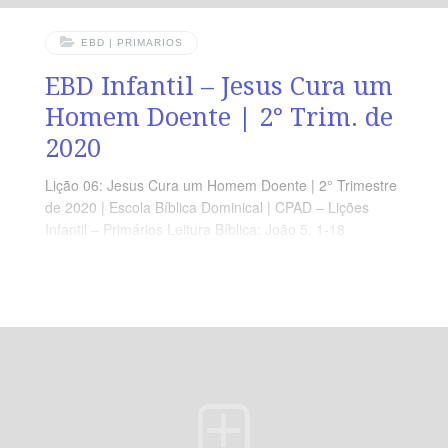
EBD | PRIMARIOS
EBD Infantil – Jesus Cura um
Homem Doente | 2° Trim. de
2020
Lição 06: Jesus Cura um Homem Doente | 2° Trimestre
de 2020 | Escola Bíblica Dominical | CPAD – Lições
Infantil – Primários Leitura Bíblica: João 5. 1-18
Objetivos: Que o aluno Compreenda que a vontade de
Deus não tem Limites e Ele está prontas a nos atender
em nossas Dificuldades. Ponto Central: A Bondade de
Deus alcança à Todos que Confiam nEle. Memória em
Ação: ‘ O Senhor Deus é Bom ‘ ( Na 1.7 )