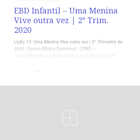
EBD Infantil – Uma Menina
Vive outra vez | 2° Trim.
2020
Lição 13: Uma Menina Vive outra vez | 2° Trimestre de
2020 | Escola Bíblica Dominical | CPAD –
Infantil/Primários Leitura Bíblica: Lc 8.40-42, 49-56
Objetivo: Que o aluno compreenda que Jesus venceu a
morte, nos garantindo a vida eterna com Deus. Ponto
central: Jesus tem poder até para ressuscitar mortos e
nos dar a vida eterna. Memória em ação: “E Deus não é
Deus dos mortos e sim dos vivos […]” (Mc 12.27)