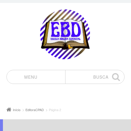
MENU
BUSCA
Pular para o conteúdo
Início
EditoraCPAD
Página 2