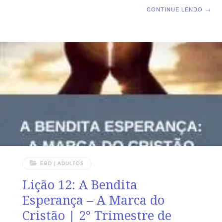
para chegar no Céu | Escola Biblica Dominical | Lição
CONTINUE LENDO
→
13: A Cidade Celestial TEXTO ÁUREO “Mas a nossa
cidade está nos céus, donde também esperamos o
Salvador, o Senhor Jesus Cristo.” (Fp 3.20) VERDADE
PRÁTICA A cidade celestial é o alvo de toda a nossa
jornada que iniciou com o Novo Nascimento e se
consumará com a entrada pelos portões celestiais.
LEITURA DIÁRIA Segunda – Lc 23.46; 2 Co 12.2-4 O
EBD | ADULTOS
Lição 12: A Bendita
Esperança – A Marca do
Cristão | 2° Trimestre de