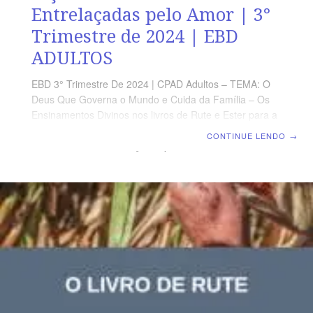
Entrelaçadas pelo Amor | 3°
Trimestre de 2024 | EBD
ADULTOS
EBD 3° Trimestre De 2024 | CPAD Adultos – TEMA: O
Deus Que Governa o Mundo e Cuida da Família – Os
Ensinamentos Divinos nos livros de Rute e Ester para a
Nossa Geração | Escola Biblica Dominical | Lição 03:
CONTINUE LENDO
→
Rute e Noemi – Entrelaçadas pelo Amor TEXTO ÁUREO
“Disse, porém, Rute: Não me instes para que te deixe e
me afaste de ti; porque, aonde quer que tu fores, irei eu
e, onde quer que pousares à noite, ali pousarei eu; o
teu povo é o meu povo, o teu Deus é o