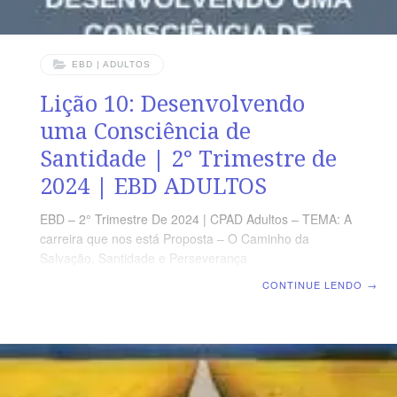
EBD | ADULTOS
Lição 10: Desenvolvendo
uma Consciência de
Santidade | 2° Trimestre de
2024 | EBD ADULTOS
EBD – 2° Trimestre De 2024 | CPAD Adultos – TEMA: A
carreira que nos está Proposta – O Caminho da
Salvação, Santidade e Perseverança
para chegar no Céu | Escola Biblica Dominical | Lição
CONTINUE LENDO
→
10: Desenvolvendo uma Consciência de Santidade
TEXTO ÁUREO “Segui a paz com todos e a
santificação, sem a qual ninguém verá o Senhor.” (Hb
12.14) VERDADE PRÁTICA Na jornada para o Céu,
devemos estar conscientes a respeito da necessidade
de ter uma vida santa para nos encontrarmos com o