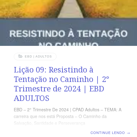
Senhor LEITURA DIÁRIA Segunda – Jo 17.17 A Palavra
de Deus gera verdadeira
EBD | ADULTOS
Lição 09: Resistindo à
Tentação no Caminho | 2°
Trimestre de 2024 | EBD
ADULTOS
EBD – 2° Trimestre De 2024 | CPAD Adultos – TEMA: A
carreira que nos está Proposta – O Caminho da
Salvação, Santidade e Perseverança
para chegar no Céu | Escola Biblica Dominical | Lição
CONTINUE LENDO
→
09: Resistindo à Tentação no Caminho TEXTO ÁUREO