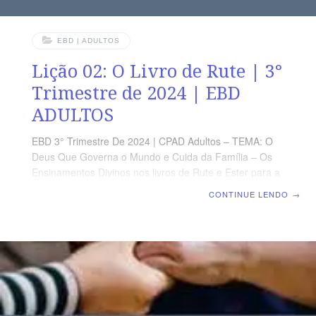
EBD | ADULTOS
Lição 02: O Livro de Rute | 3°
Trimestre de 2024 | EBD
ADULTOS
EBD 3° Trimestre De 2024 | CPAD Adultos – TEMA: O
Deus Que Governa o Mundo e Cuida da Família – Os
Ensinamentos Divinos nos livros de Rute e Ester para a
Nossa Geração | Escola Biblica Dominical | Lição 02: O
CONTINUE LENDO
→
Livro de Rute TEXTO ÁUREO “E sucedeu que, nos dias
em que os juízes julgavam, houve uma fome na terra;
pelo que um homem de Belém de Judá saiu a
peregrinar nos campos de Moabe, ele, e sua mulher, e
seus dois filhos.” (Rt 1.1) VERDADE PRÁTICA Servir a
Deus não nos isenta