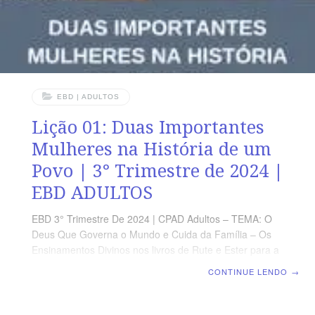
EBD | ADULTOS
Lição 01: Duas Importantes
Mulheres na História de um
Povo | 3° Trimestre de 2024 |
EBD ADULTOS
EBD 3° Trimestre De 2024 | CPAD Adultos – TEMA: O
Deus Que Governa o Mundo e Cuida da Família – Os
Ensinamentos Divinos nos livros de Rute e Ester para a
Nossa Geração | Escola Biblica Dominical | Lição 01:
CONTINUE LENDO
→
Duas Importantes Mulheres na História de um Povo
TEXTO ÁUREO “Então, as mulheres disseram a Noemi:
Bendito seja o Senhor, que não deixou, hoje, de te dar