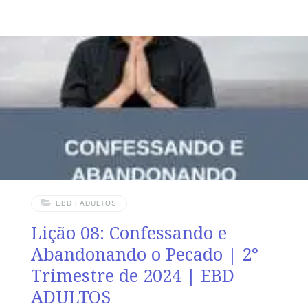
“Vigiai e orai, para que não entreis em tentação; na
verdade, o espírito está pronto, mas a carne é fraca.”
(Mt 26.41) VERDADE PRÁTICA No lugar de ceder à
tentação, é melhor triunfar sobre ela. LEITURA DIÁRIA
Segunda – Gn 3.1-5 A tentação que se origina do Diabo
e seus ardisTerça – Tg 1.14,15
EBD | ADULTOS
Lição 08: Confessando e
Abandonando o Pecado | 2°
Trimestre de 2024 | EBD
ADULTOS