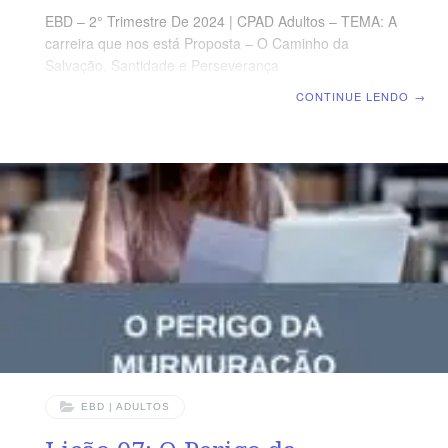
EBD – 2° Trimestre De 2024 | CPAD Adultos – TEMA: A
carreira que nos está Proposta – O Caminho da
Salvação, Santidade e Perseverança
para chegar no Céu | Escola Biblica Dominical | Lição
CONTINUE LENDO
→
08: Confessando e Abandonando o Pecado TEXTO
ÁUREO “O que encobre as suas transgressões nunca
prosperará, mas o que as confessa e deixa alcançará
misericórdia.” (Pv 28.13) VERDADE PRÁTICA Para
desfrutar um caminho de restauração e reconciliação
com Deus, precisamos confessar o pecado e
abandoná-lo de uma vez por todas. LEITURA DIÁRIA
Segunda – Sl 12.5 Confessando as nossas
transgressões ao SenhorTerça
EBD | ADULTOS