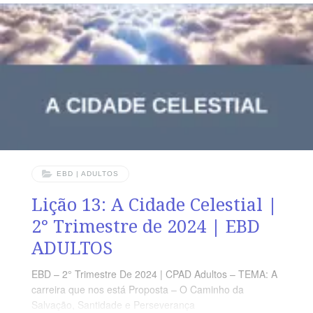
remidor, e seja o seu nome afamado em Israel.” (Rt
4.14) VERDADE PRÁTICA Conhecidas ou anônimas,
muitas mulheres foram fundamentais no plano divino de
redenção da humanidade.
EBD | ADULTOS
Lição 13: A Cidade Celestial |
2° Trimestre de 2024 | EBD
ADULTOS
EBD – 2° Trimestre De 2024 | CPAD Adultos – TEMA: A
carreira que nos está Proposta – O Caminho da
Salvação, Santidade e Perseverança