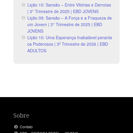
Lição 10: Sansão – Entre Vitórias e Derrotas
| 3° Trimestre de 2025 | EBD JOVENS
Lição 09: Sansão – A Força e a Fraqueza de
um Jovem | 3° Trimestre de 2025 | EBD
JOVENS
Lição 10: Uma Esperança Inabalável perante
os Poderosos | 3º Trimestre de 2026 | EBD
ADULTOS
Sobre
Contato