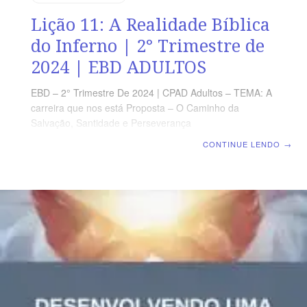
Lição 11: A Realidade Bíblica
do Inferno | 2° Trimestre de
2024 | EBD ADULTOS
EBD – 2° Trimestre De 2024 | CPAD Adultos – TEMA: A
carreira que nos está Proposta – O Caminho da
Salvação, Santidade e Perseverança
para chegar no Céu | Escola Biblica Dominical | Lição
CONTINUE LENDO
→
11: A Realidade Bíblica do Inferno TEXTO ÁUREO
“Então, dirá também aos que estiverem à sua esquerda:
Apartai-vos de mim, malditos, para o fogo eterno,
preparado para o diabo e seus anjos.” (Mt 25.41)
VERDADE PRÁTICA O Inferno é um lugar real de dor,
agonia e desespero. Sua realidade é um alerta para nós
ao longo de nossa jornada. LEITURA DIÁRIA Segunda