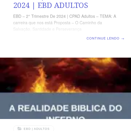
2024 | EBD ADULTOS
EBD – 2° Trimestre De 2024 | CPAD Adultos – TEMA: A
carreira que nos está Proposta – O Caminho da
Salvação, Santidade e Perseverança
para chegar no Céu | Escola Biblica Dominical | Lição
CONTINUE LENDO
→
12: A Bendita Esperança – A Marca do Cristão TEXTO
ÁUREO “Aguardando a bem aventurada esperança e o
aparecimento da glória do grande Deus e nosso Senhor
Jesus Cristo.” (Tt 2.13) VERDADE PRÁTICA A
esperança cristã é a âncora que mantém a alma do
crente firme diante dos dissabores em nossa jornada de
fé. LEITURA DIÁRIA Segunda – Rm 8.24,25 A
esperança
EBD | ADULTOS