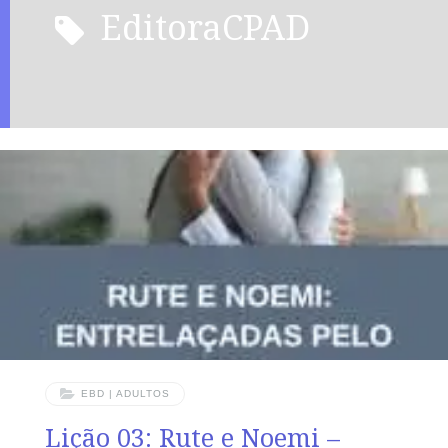
EditoraCPAD
EBD | ADULTOS
Lição 03: Rute e Noemi –