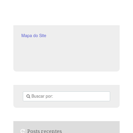
PAGAMENTO FORMATO: DIGITAL PDF COMO VOU
RECEBER A REVISTA ? APOS O PAGAMENTO VOCÊ
SERA REDIRECIONADO A UMA PAGINA PARA
BAIXAR. Você Pode Baixar em seu
COMPUTADOR,CELULAR,TABLET OU IMPRIMIR .
OBS: CASO TENHA DIFICULDADE EM BAIXAR A
Mapa do Site
REVISTA, MANDE UM EMAIL PARA:
( revistaescoladominical@gmail.com ) E
Posts recentes