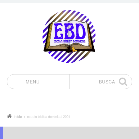
MENU
BUSCA
Pular para o conteúdo
Início
escola biblica dominical 2021