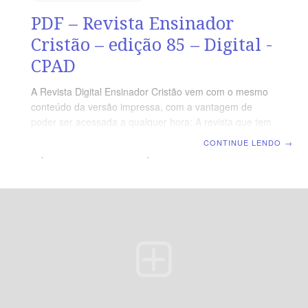
PDF – Revista Ensinador
Cristão – edição 85 – Digital -
CPAD
A Revista Digital Ensinador Cristão vem com o mesmo
conteúdo da versão impressa, com a vantagem de
poder ser acessada a qualquer hora; A revista que tem
a proposta de oferecer suporte que atenda pastores,
CONTINUE LENDO
→
superintendentes, líderes, professores de ED e
seminaristas, com conteúdo que ajudará você na
função de educador e irá renovar a Escola Dominical da
sua igreja. Subsídios, dinâmicas e orientações para
melhor se equiparem no desempenho de suas
atividades na obra de Deus. PDF – Revista Ensinador
cristão edição 85 Compre