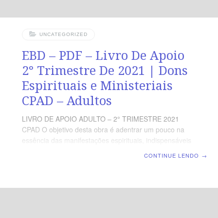
UNCATEGORIZED
EBD – PDF – Livro De Apoio
2° Trimestre De 2021 | Dons
Espirituais e Ministeriais
CPAD – Adultos
LIVRO DE APOIO ADULTO – 2° TRIMESTRE 2021
CPAD O objetivo desta obra é adentrar um pouco na
essência das manifestações espirituais, indispensáveis
para que haja dinamismo na vida da Igreja e dos
CONTINUE LENDO
→
seus membros em geral. Esta obra aborda assuntos
essenciais para o crescimento espiritual e é uma peça
fundamental para a vida de um cristão. Seu objetivo é
trazer um crescimento espiritual e intelectual, através da
essência das manifestações espirituais. PDF – LIVRO
DE APOIO – CPAD 2° TRIMESTRE DE 2021 – Dons