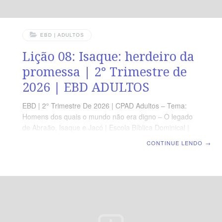
EBD | ADULTOS
Lição 08: Isaque: herdeiro da
promessa | 2° Trimestre de
2026 | EBD ADULTOS
EBD | 2° Trimestre De 2026 | CPAD Adultos – Tema:
Homens dos quais o mundo não era digno – O legado
de Abraão, Isaque e Jacó | Escola Bíblica Dominical |
Lição 08: Isaque: herdeiro da promessa TEXTO ÁUREO
CONTINUE LENDO
→
“E semeou Isaque naquela mesma terra e colheu,
naquele mesmo ano, cem medidas, porque o Senhor o
abençoava.” (Gn 26.12). VERDADE PRÁTICA Deus
abençoou Abraão em tudo, e Isaque, o filho da
promessa, também seria abençoado. Quando Deus
age, ninguém pode impedi-lo. LEITURA DIÁRIA
Segunda — Gn 26.14 A inveja dos filisteus diante