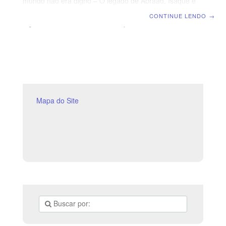
mundo não era digno – O legado de Abraão, Isaque e
Jacó | Escola Bíblica Dominical | Estudo bíblico sobre
CONTINUE LENDO
→
Lição 06: O Nascimento de Isaque. TEXTO ÁUREO
“Haveria coisa alguma difícil ao SENHOR? Ao tempo
determinado, tornarei a ti por este tempo da vida, e
Sara terá um filho.” (Gn 18.14) VERDADE PRÁTICA
Deus é Onipotente e não há nada que Ele não possa
realizar segundo a sua vontade. LEITURA DIÁRIA
Segunda
Mapa do Site