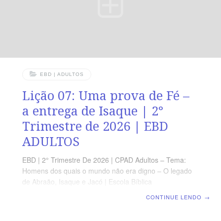
EBD | ADULTOS
Lição 07: Uma prova de Fé –
a entrega de Isaque | 2°
Trimestre de 2026 | EBD
ADULTOS
EBD | 2° Trimestre De 2026 | CPAD Adultos – Tema:
Homens dos quais o mundo não era digno – O legado
de Abraão, Isaque e Jacó | Escola Bíblica
Dominical | Lição 07: Uma prova de Fé – a entrega de
CONTINUE LENDO
→
Isaque TEXTO ÁUREO “E disse: Toma agora o teu filho,
o teu único filho, Isaque, a quem amas, e vai-te à terra