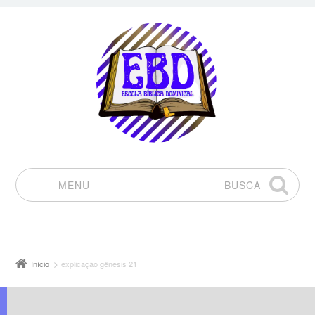
MENU
BUSCA
Pular para o conteúdo
Início
explicação gênesis 21