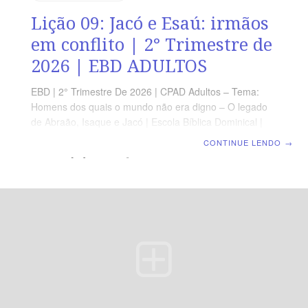
Lição 09: Jacó e Esaú: irmãos
em conflito | 2° Trimestre de
2026 | EBD ADULTOS
EBD | 2° Trimestre De 2026 | CPAD Adultos – Tema:
Homens dos quais o mundo não era digno – O legado
de Abraão, Isaque e Jacó | Escola Bíblica Dominical |
Lição 09: Jacó e Esaú: irmãos em conflito TEXTO
CONTINUE LENDO
→
ÁUREO “[…] Duas nações estão no teu ventre, e dois
povos se dividirão das suas entranhas: um povo será
mais forte do que o outro povo, e o maior servirá ao
menor.” (Gn 27.23). VERDADE PRÁTICA Os pais não
devem ter preferência entre seus filhos e deve tratá-los
da mesma forma. LEITURA