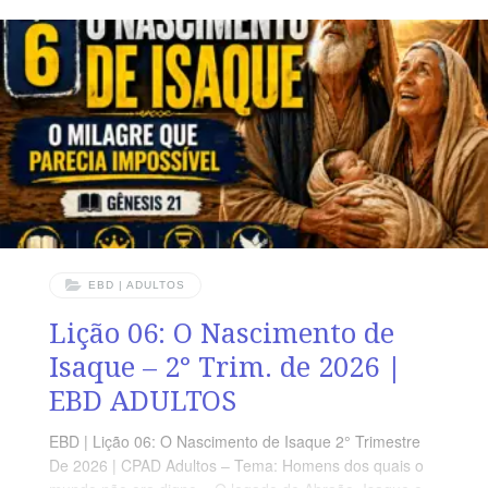
de Moriá; e oferece-o ali em holocausto sobre uma das
montanhas, que eu te direi.” (Gn 22.2). VERDADE
PRÁTICA Abraão confiava no Senhor a ponto de dizer
ao seu filho:
EBD | ADULTOS
Lição 06: O Nascimento de
Isaque – 2° Trim. de 2026 |
EBD ADULTOS
EBD | Lição 06: O Nascimento de Isaque 2° Trimestre
De 2026 | CPAD Adultos – Tema: Homens dos quais o