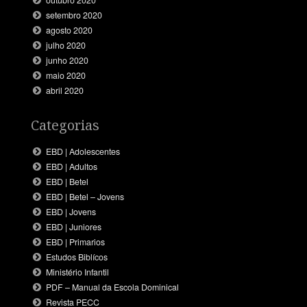
outubro 2020
setembro 2020
agosto 2020
julho 2020
junho 2020
maio 2020
abril 2020
Categorias
EBD | Adolescentes
EBD | Adultos
EBD | Betel
EBD | Betel – Jovens
EBD | Jovens
EBD | Juniores
EBD | Primarios
Estudos Biblícos
Ministério Infantil
PDF – Manual da Escola Dominical
Revista PECC