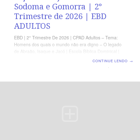
Sodoma e Gomorra | 2°
Trimestre de 2026 | EBD
ADULTOS
EBD | 2° Trimestre De 2026 | CPAD Adultos – Tema:
Homens dos quais o mundo não era digno – O legado
de Abraão, Isaque e Jacó | Escola Bíblica Dominical |
Lição 05: O juízo contra Sodoma e Gomorra TEXTO
CONTINUE LENDO
→
ÁUREO “Disse mais: Ora, não se ire o Senhor que
ainda só mais esta vez falo: se, porventura, se acharem
ali dez? E disse: Não a destruirei, por amor dos dez.”
(Gn 18.32). VERDADE PRÁTICA Deus é misericordioso
e dá tempo para o arrependimento, mas, quando o
homem não quer, seu juízo