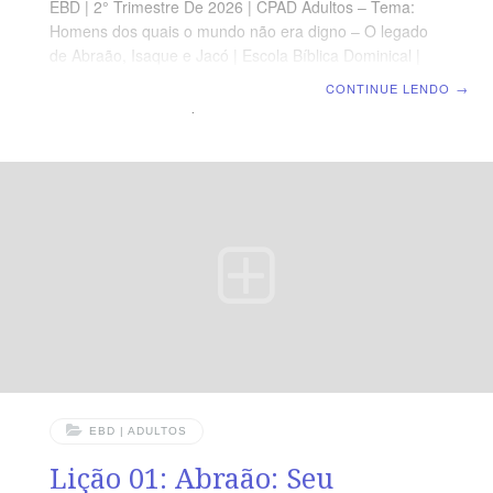
EBD | 2° Trimestre De 2026 | CPAD Adultos – Tema:
Homens dos quais o mundo não era digno – O legado
de Abraão, Isaque e Jacó | Escola Bíblica Dominical |
Lição 02: A Fé de Abraão nas promessas de Deus
CONTINUE LENDO
→
TEXTO ÁUREO “E apareceu o SENHOR a Abrão e
disse: À tua semente darei esta terra. E edificou ali um
altar ao SENHOR, que lhe aparecera.” (Gn 12.7).
VERDADE PRÁTICA Quando Deus faz uma promessa
incondicional, Ele a cumpre plenamente. LEITURA
DIÁRIA Segunda
EBD | ADULTOS
Lição 01: Abraão: Seu