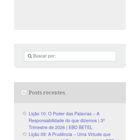
Posts recentes
Lição 10: O Poder das Palavras – A
Responsabilidade do que dizemos | 3º
Trimestre de 2026 | EBD BETEL
Lição 09: A Prudência – Uma Virtude que