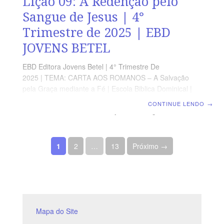
Lição 09: A Redenção pelo
Sangue de Jesus | 4°
Trimestre de 2025 | EBD
JOVENS BETEL
EBD Editora Jovens Betel | 4° Trimestre De
2025 | TEMA: CARTA AOS ROMANOS – A Salvação
pela Graça mediante a Fé | Escola Biblica Dominical |
Lição 09: A Redenção pelo Sangue de Jesus
CONTINUE LENDO
→
VERSÍCULO DO DIA “Sendo justificados gratuitamente
pela sua Graça, pela Redenção que há em Cristo
Jesus”, Rm 3.24 Texto de Referência: Rm 8.23
Paginação de posts
OBJETIVOS DA LIÇÃO Compreender o Plano de
1
2
…
13
Próximo →
Redenção no AT;Ressaltar que o Filho de Deus é o
único e verdadeiro mediador da Redenção;Conhecer as
bênçãos da Redenção. VERDADE APLICADA Por nosso
resgate, Cristo pagou um alto preço:
Mapa do Site