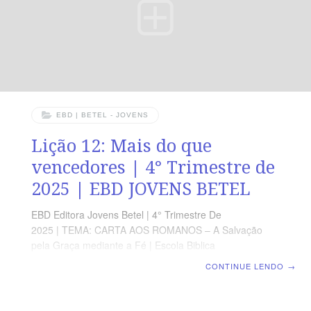
amor suas fra-quezas, assim como Cristo nos
EBD | BETEL - JOVENS
Lição 12: Mais do que
vencedores | 4° Trimestre de
2025 | EBD JOVENS BETEL
EBD Editora Jovens Betel | 4° Trimestre De
2025 | TEMA: CARTA AOS ROMANOS – A Salvação
pela Graça mediante a Fé | Escola Biblica
Dominical | Lição 12: Mais do que vencedores
CONTINUE LENDO
→
VERSÍCULO DO DIA “Mas em todas estas coisas somos
mais do que vencedores, por aquele que nos amou”,
Rm 8.37 Texto de Referência: Rm 8.31 OBJETIVOS DA