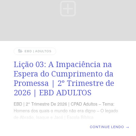
EBD | ADULTOS
Lição 03: A Impaciência na
Espera do Cumprimento da
Promessa | 2° Trimestre de
2026 | EBD ADULTOS
EBD | 2° Trimestre De 2026 | CPAD Adultos – Tema:
Homens dos quais o mundo não era digno – O legado
de Abraão, Isaque e Jacó | Escola Bíblica
Dominical | Lição 03: A Impaciência na Espera do
CONTINUE LENDO
→
Cumprimento da Promessa TEXTO ÁUREO “E disse