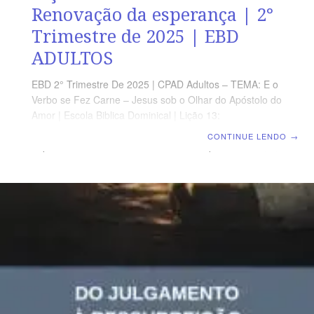
Renovação da esperança | 2°
Trimestre de 2025 | EBD
ADULTOS
EBD 2° Trimestre De 2025 | CPAD Adultos – TEMA: E o
Verbo se Fez Carne – Jesus sob o Olhar do Apóstolo do
Amor | Escola Biblica Dominical | Lição 13:
Renovação da esperança TEXTO ÁUREO “E, oito dias
CONTINUE LENDO
→
depois, estavam outra vez os seus discípulos dentro, e,
com eles, Tomé. Chegou Jesus, estando as portas
fechadas, e apresentou-se no meio, e disse: Paz seja
convosco!” (Jo 20.26) VERDADE PRÁTICA A
Ressurreição de Cristo representa o ápice da
esperança cristã. LEITURA DIÁRIA Segunda – Jo 20.3-
8 João testemunhou e acreditou na ressurreição de
CristoTerça – Jo 21.24 João