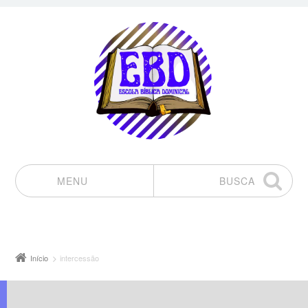
MENU
BUSCA
Pular para o conteúdo
Início
intercessão