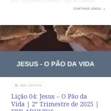
Amor | Escola Biblica Dominical | Lição 05: A verdade
que liberta TEXTO ÁUREO “E conhecereis a verdade, e
CONTINUE LENDO
→
a verdade vos libertará.” (Jo 8.32) VERDADE PRÁTICA
O Verbo Divino representa a Verdade que se manifesta
na história para libertar o pecador. LEITURA DIÁRIA
Segunda – Mt 20.18; Jo 8.20 A consciência de Jesus a
respeito de sua horaTerça – Jo 7.16 A doutrina de
Jesus, a verdade do PaiQuarta – Jo
EBD | ADULTOS
Lição 04: Jesus – O Pão da
Vida | 2° Trimestre de 2025 |