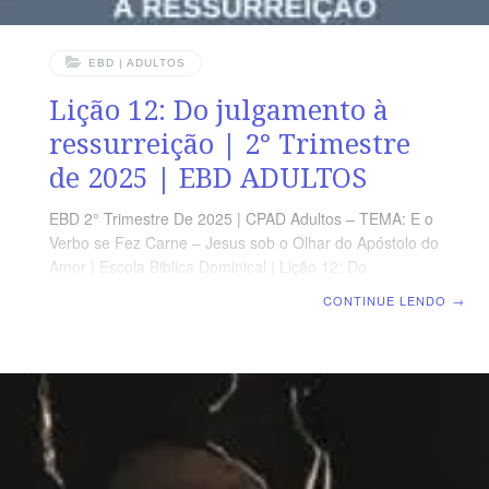
EBD | ADULTOS
Lição 12: Do julgamento à
ressurreição | 2° Trimestre
de 2025 | EBD ADULTOS
EBD 2° Trimestre De 2025 | CPAD Adultos – TEMA: E o
Verbo se Fez Carne – Jesus sob o Olhar do Apóstolo do
Amor | Escola Biblica Dominical | Lição 12: Do
julgamento à ressurreição TEXTO ÁUREO “E, quando
CONTINUE LENDO
→
Jesus tomou o vinagre, disse: Está consumado. E,
inclinando a cabeça, entregou o espírito.” (Jo 19.30)
VERDADE PRÁTICA Na cruz, Jesus triunfou sobre o
pecado; na Ressurreição, conquistou a vitória sobre a
Morte. LEITURA DIÁRIA Segunda – Jo 16.1-6 Uma
mensagem de despedida antes de enfrentar a
CruzTerça – Jo 16.16 A ausência de Jesus traria um
período