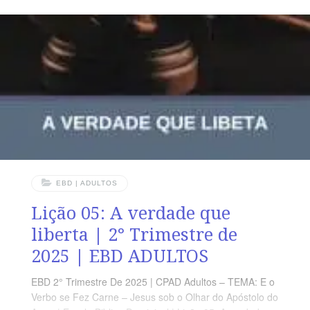
Bom Pastor e nós, que pertencemos à sua Igreja,
somos as ovelhas do seu rebanho. LEITURA DIÁRIA
Segunda – Ez 34.2-4 As ovelhas do aprisco precisam
de ser bem tratadasTerça – Ez 34.6 Em
EBD | ADULTOS
Lição 05: A verdade que
liberta | 2° Trimestre de
2025 | EBD ADULTOS
EBD 2° Trimestre De 2025 | CPAD Adultos – TEMA: E o
Verbo se Fez Carne – Jesus sob o Olhar do Apóstolo do