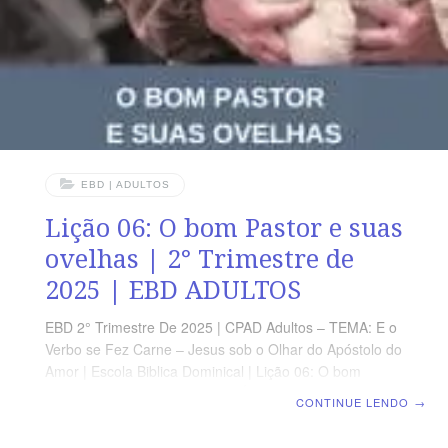
EBD | ADULTOS
Lição 06: O bom Pastor e suas
ovelhas | 2° Trimestre de
2025 | EBD ADULTOS
EBD 2° Trimestre De 2025 | CPAD Adultos – TEMA: E o
Verbo se Fez Carne – Jesus sob o Olhar do Apóstolo do
Amor | Escola Biblica Dominical | Lição 06: O bom
Pastor e suas ovelhas TEXTO ÁUREO “Eu sou o bom
CONTINUE LENDO
→
Pastor, e conheço as minhas ovelhas, e das minhas sou
conhecido.” (Jo 10.14) VERDADE PRÁTICA Jesus é o