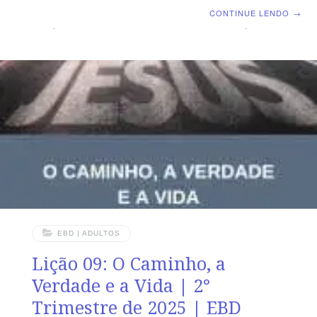
do Espírito TEXTO ÁUREO “ E, havendo dito isso,
CONTINUE LENDO
→
assoprou sobre eles e disse-lhes: Recebei o Espírito
Santo.” (Jo 20.22) VERDADE PRÁTICA A promessa do
Pai não se restringe a um grupo particular ou a um
período específico, mas inclui todos aqueles que se
arrependem e creem no Evangelho. LEITURA DIÁRIA
Segunda – Jo 14.16,26 Jesus garante que enviará o
Consolador, o
EBD | ADULTOS
Lição 09: O Caminho, a
Verdade e a Vida | 2°
Trimestre de 2025 | EBD