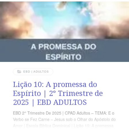
Pai em favor de si próprio, dos seus discípulos e da sua
Igreja ressoa ainda nos dias atuais. LEITURA DIÁRIA
Segunda – Jo 17.1-5
EBD | ADULTOS
Lição 10: A promessa do
Espírito | 2° Trimestre de
2025 | EBD ADULTOS
EBD 2° Trimestre De 2025 | CPAD Adultos – TEMA: E o
Verbo se Fez Carne – Jesus sob o Olhar do Apóstolo do
Amor | Escola Biblica Dominical | Lição 10: A promessa