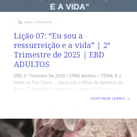
EBD | ADULTOS
Lição 07: “Eu sou a
ressurreição e a vida” | 2°
Trimestre de 2025 | EBD
ADULTOS
EBD 2° Trimestre De 2025 | CPAD Adultos – TEMA: E o
Verbo se Fez Carne – Jesus sob o Olhar do Apóstolo do
Amor | Escola Biblica Dominical | Lição 07: “Eu sou a
ressurreição e a vida” TEXTO ÁUREO “Disse-lhe Jesus:
CONTINUE LENDO
→
Eu sou a ressurreição e a vida; quem crê em mim,
ainda que esteja morto, viverá;” (Jo 11.25) VERDADE
PRÁTICA O Senhor Jesus Cristo é a ressurreição e a
vida, e por essa razão, temos a garantia de que um dia
teremos um corpo glorioso como o dEle. LEITURA
DIÁRIA Segunda – Lc