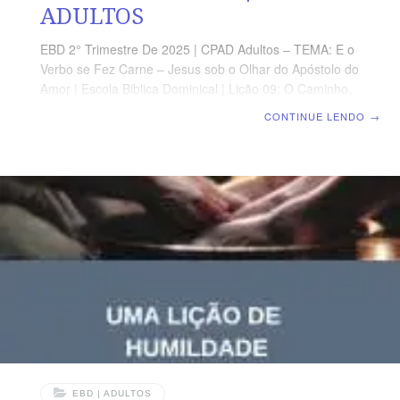
ADULTOS
EBD 2° Trimestre De 2025 | CPAD Adultos – TEMA: E o
Verbo se Fez Carne – Jesus sob o Olhar do Apóstolo do
Amor | Escola Biblica Dominical | Lição 09: O Caminho,
a Verdade e a Vida TEXTO ÁUREO “Disse-lhe Jesus: Eu
CONTINUE LENDO
→
sou o caminho, e a verdade, e a vida. Ninguém vem ao
Pai senão por mim.” (Jo 14.6) VERDADE PRÁTICA A
imagem de Jesus Cristo como o caminho, a verdade e a
vida reforça a nossa fé e consolida a nossa comunhão
com Deus. LEITURA DIÁRIA Segunda – Jo 14.1 O
caminho que
EBD | ADULTOS