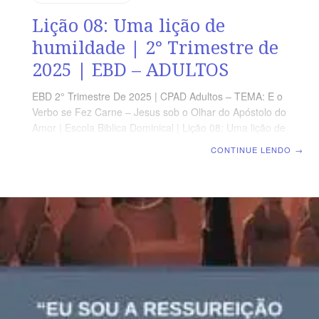
Lição 08: Uma lição de
humildade | 2° Trimestre de
2025 | EBD – ADULTOS
EBD 2° Trimestre De 2025 | CPAD Adultos – TEMA: E o
Verbo se Fez Carne – Jesus sob o Olhar do Apóstolo do
Amor | Escola Biblica Dominical | Lição 08: Uma lição de
humildade TEXTO ÁUREO “Porque eu vos dei o
CONTINUE LENDO
→
exemplo, para que, como eu vos fiz, façais vós
também.” (Jo 13.15) VERDADE PRÁTICA A submissão e
o serviço são características de maturidade e grandeza
no percurso do crescimento espiritual do cristão.
LEITURA DIÁRIA Segunda – Mt 11.29 Aprendendo a
humildade com Jesus CristoTerça – Jo 5.30
Humildemente nosso Senhor buscava fazer a