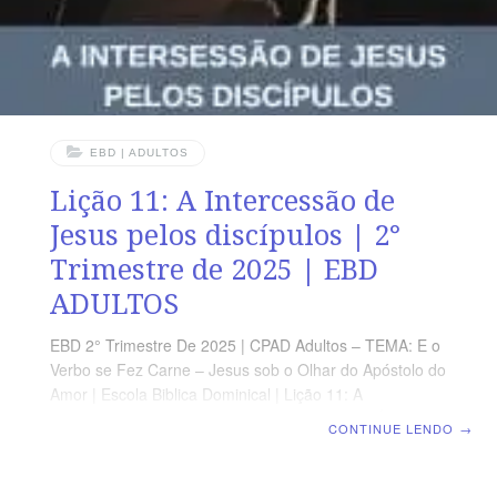
EBD | ADULTOS
Lição 11: A Intercessão de
Jesus pelos discípulos | 2°
Trimestre de 2025 | EBD
ADULTOS
EBD 2° Trimestre De 2025 | CPAD Adultos – TEMA: E o
Verbo se Fez Carne – Jesus sob o Olhar do Apóstolo do
Amor | Escola Biblica Dominical | Lição 11: A
intercessão de Jesus pelos discípulos TEXTO ÁUREO
CONTINUE LENDO
→
“E a vida eterna é esta: que conheçam a ti só por único
Deus verdadeiro e a Jesus Cristo, a quem enviaste.” (Jo
17.3) VERDADE PRÁTICA A oração que Jesus fez ao