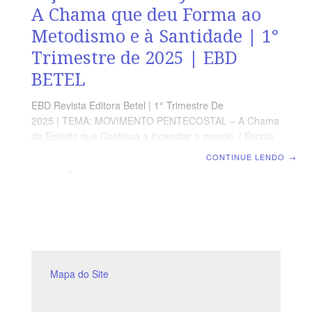
A Chama que deu Forma ao
Metodismo e à Santidade | 1°
Trimestre de 2025 | EBD
BETEL
EBD Revista Editora Betel | 1° Trimestre De
2025 | TEMA: MOVIMENTO PENTECOSTAL – A Chama
do Espirito que Continua a incendiar o mundo. | Escola
Biblica Dominical | Lição 06: O Wesleyanismo – A
CONTINUE LENDO
→
Chama que deu Forma ao Metodismo e à Santidade
TEXTO ÁUREO “Que pregues a palavra, instes a tempo
e fora de tempo, redarguas, repreendas, exortes, com
toda a longanimidade e doutrina.” 2 Timóteo 4.2
VERDADE APLICADA Perseverar em oração e
vigilância, à luz da Palavra e com a ajuda do Espírito
Santo, é essencial para não sermos envolvidos
Mapa do Site