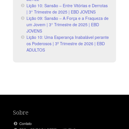
Lição 10: Sansão – Entre Vitórias e Derrotas
| 3° Trimestre de 2025 | EBD JOVENS
Lição 09: Sansão – A Força e a Fraqueza de
um Jovem | 3° Trimestre de 2025 | EBD
JOVENS
Lição 10: Uma Esperança Inabalável perante
os Poderosos | 3º Trimestre de 2026 | EBD
ADULTOS
Sobre
Contato