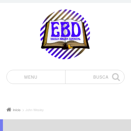
MENU
BUSCA
Pular para o conteúdo
Início
John Wesley