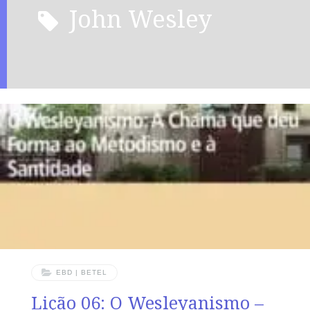
John Wesley
EBD | BETEL
Lição 06: O Wesleyanismo –