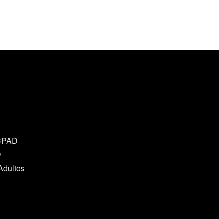
 CPAD
D
Adultos