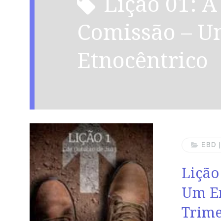
Lição 01: A Grande
Comissão – U
Etnocêntrico
EBD 
Lição
Um En
Trime