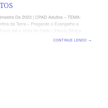
TOS
imestre De 2023 | CPAD Adultos – TEMA:
nfins da Terra – Pregando o Evangelho a
ovos até a Volta de Cristo | Escola Biblica
 | Lição 01: A Grande Comissão – Um
CONTINUE LENDO
→
tnocêntrico TEXTO ÁUREO “E disse-lhes:
odo o mundo, pregai o evangelho a toda
.” (Mc 16.15) VERDADE PRÁTICA A ordem
a de Jesus aos seus discípulos aponta para
alidade da pregação do Evangelho no
EITURA DIÁRIA Segunda – Mt 9.37,38 A
 grande e