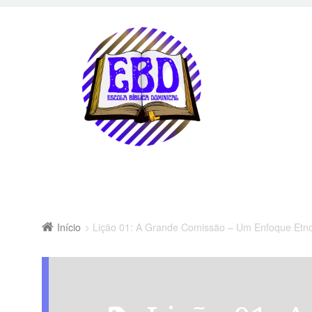
Início
Lição 01: A Grande Comissão – Um Enfoque Etno