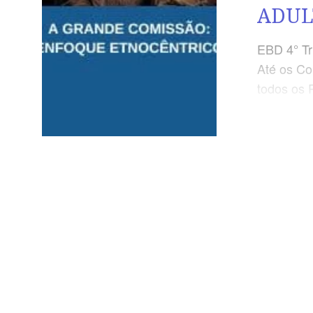
ADUL
EBD 4° Tr
Até os Co
todos os P
Dominical
Enfoque E
Ide por t
criatura
imperativ
a univers
mundo. L
seara é a