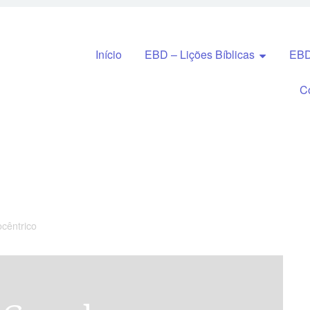
Pular para o conteúdo
Início
EBD – Lições Bíblicas
EBD
C
cêntrico