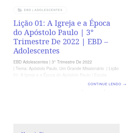
EBD | ADOLESCENTES
Lição 01: A Igreja e a Época
do Apóstolo Paulo | 3°
Trimestre De 2022 | EBD –
Adolescentes
EBD Adolescentes | 3° Trimestre De 2022
| Tema: Apóstolo Paulo, Um Grande Missionário | Lição
01: A Igreja e a Época do Apóstolo Paulo | Escola
Biblica Dominical | CPAD LEITURA BÍBLICA Atos
CONTINUE LENDO
→
2.38,41-47 A MENSAGEM “Porém, quando o Espírito
Santo descer sobre vocês, vocês receberão poder e
serão minhas testemunhas em Jerusalém, em toda a
Judéia e Samaria e até nos lugares mais distantes da
terra.” Atos 1.8 Devocional Segunda >> At 2.1-4Terça
>> Jo 14.26Quarta >> Gl 5.22Quinta >> Jl 2.28, 29Sexta
>> Ef 4.1-6Sábado >> Sl 133.1 Objetivos EXPLICAR o