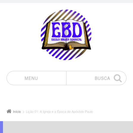
MENU
BUSCA
Pular para o conteúdo
Início
Lição 01: A Igreja e a Época do Apóstolo Paulo