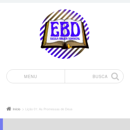
MENU
BUSCA
Pular para o conteúdo
Início
Lição 01: As Promessas de Deus