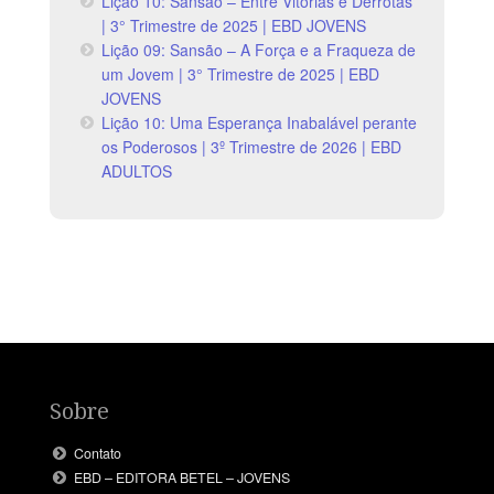
Lição 10: Sansão – Entre Vitórias e Derrotas
| 3° Trimestre de 2025 | EBD JOVENS
Lição 09: Sansão – A Força e a Fraqueza de
um Jovem | 3° Trimestre de 2025 | EBD
JOVENS
Lição 10: Uma Esperança Inabalável perante
os Poderosos | 3º Trimestre de 2026 | EBD
ADULTOS
Sobre
Contato
EBD – EDITORA BETEL – JOVENS