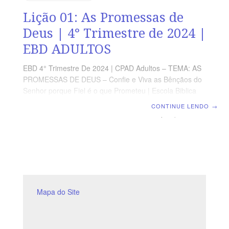
Lição 01: As Promessas de
Deus | 4° Trimestre de 2024 |
EBD ADULTOS
EBD 4° Trimestre De 2024 | CPAD Adultos – TEMA: AS
PROMESSAS DE DEUS – Confie e Viva as Bênçãos do
Senhor porque Fiel é o que Prometeu | Escola Biblica
Dominical | Lição 01: As Promessas de Deus TEXTO
CONTINUE LENDO
→
ÁUREO “E disse-me o Senhor: Viste bem; porque eu
velo sobre a minha palavra para cumpri-la.” (Jr 1.12)
VERDADE PRÁTICA Deus faz suas promessas para que
experimentamos um relacionamento mais próximo com
Ele. LEITURA DIÁRIA Segunda – Jr 1.11,12 Deus vela
por sua Palavra para cumprirTerça – Is 7.14 Jesus, a
promessa do
Mapa do Site