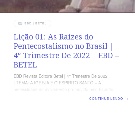
EBD | BETEL
Lição 01: As Raízes do
Pentecostalismo no Brasil |
4° Trimestre De 2022 | EBD –
BETEL
EBD Revista Editora Betel | 4° Trimestre De 2022
| TEMA: A IGREJA E O ESPIRITO SANTO – A
necessidade do avivamento promovido pelo Espírito
Santo para os dias atuais | Escola Biblica
CONTINUE LENDO
→
Dominical | Lição 01: As Raízes do Pentecostalismo no
Brasil Texto Áureo “Portanto, ide, ensinai todas as
nações, batizando-as em nome do Pai, e do Filho, e do
Espírito Santo.” Mateus 28.19 Verdade Aplicada Até que
Cristo venha, o discípulo de Cristo pre­cisa