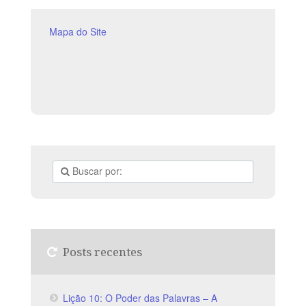
continuamente buscar renovação e manter-se
dependente da ação do Espírito Santo. Objetivos da
Lição Mostrar a relevância do
Mapa do Site
Posts recentes
Lição 10: O Poder das Palavras – A