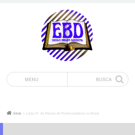
MENU
BUSCA
Pular para o conteúdo
Início
Lição 01: As Raízes do Pentecostalismo no Brasil