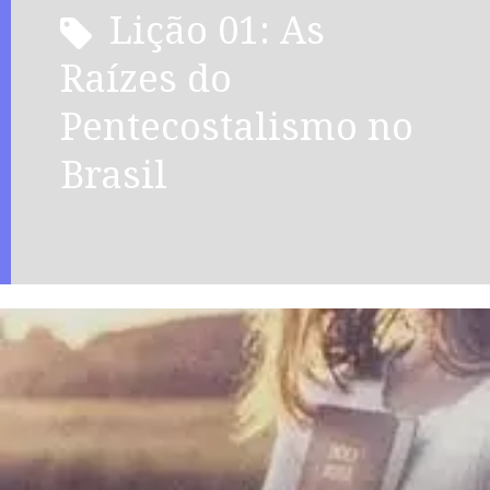
Lição 01: As
Raízes do
Pentecostalismo no
Brasil