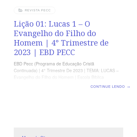
REVISTA PECC
Lição 01: Lucas 1 – O
Evangelho do Filho do
Homem | 4° Trimestre de
2023 | EBD PECC
EBD Pecc (Programa de Educação Cristã
Continuada) | 4° Trimestre De 2023 | TEMA: LUCAS –
Evangelho do Filho do Homem | Escola Biblica
Dominical | Lição 01: Lucas 1 – O Evangelho do Filho
CONTINUE LENDO
→
do Homem SUPLEMENTO EXCLUSIVO DO
PROFESSOR Afora o suplemento do professor, todo o
conteúdo de cada lição é igual para alunos e mestres,
inclusive o número de páginas. ORIENTAÇÃO
PEDAGÓGICA Em Lucas 1 há 80 versos. Sugerimos
começar a aula lendo, com todos os presentes, Lucas
1.1-25 (5 a 7min.). A revista funciona como guia de