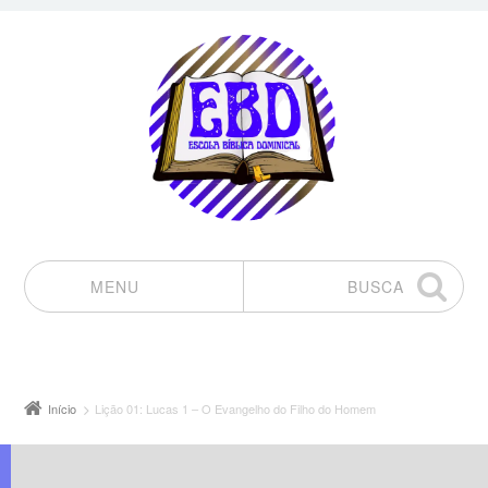
MENU
BUSCA
Pular para o conteúdo
Início
Lição 01: Lucas 1 – O Evangelho do Filho do Homem