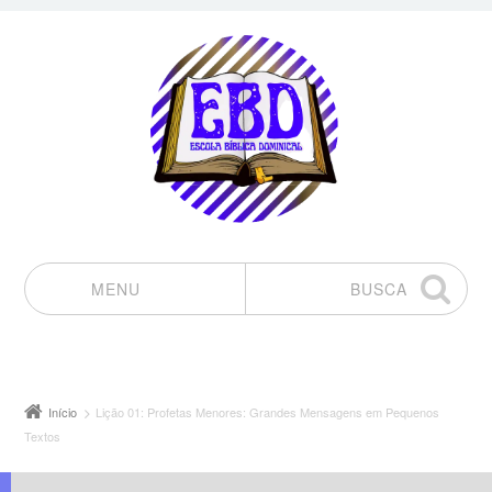
MENU
BUSCA
Pular para o conteúdo
Início
Lição 01: Profetas Menores: Grandes Mensagens em Pequenos
Textos