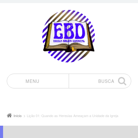
MENU
BUSCA
Pular para o conteúdo
Início
Lição 01: Quando as Heresias Ameaçam a Unidade da Igreja