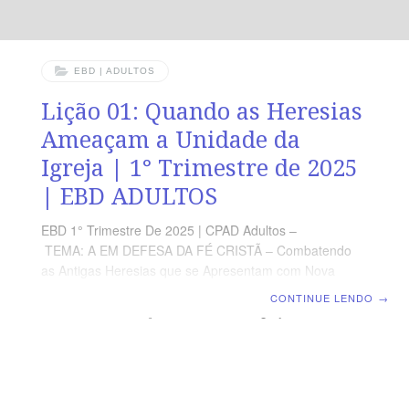
EBD | ADULTOS
Lição 01: Quando as Heresias
Ameaçam a Unidade da
Igreja | 1° Trimestre de 2025
| EBD ADULTOS
EBD 1° Trimestre De 2025 | CPAD Adultos –
TEMA: A EM DEFESA DA FÉ CRISTÃ – Combatendo
as Antigas Heresias que se Apresentam com Nova
Aparência | Escola Biblica Dominical | Lição 01: Quando
CONTINUE LENDO
→
as Heresias Ameaçam a Unidade da Igreja TEXTO
ÁUREO “Amados, procurando eu escrever-vos com toda
a diligência acerca da comum salvação, tive por
necessidade escrever-vos e exortar-vos a batalhar pela
fé que uma vez foi dada aos santos.” (Jd 3) VERDADE