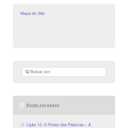
PRÁTICA Heresias são crenças e práticas contrárias ao
pensamento bíblico que distorcem os pontos principais
da doutrina bíblica. LEITURA DIÁRIA Segunda –
Mapa do Site
Posts recentes
Lição 10: O Poder das Palavras – A