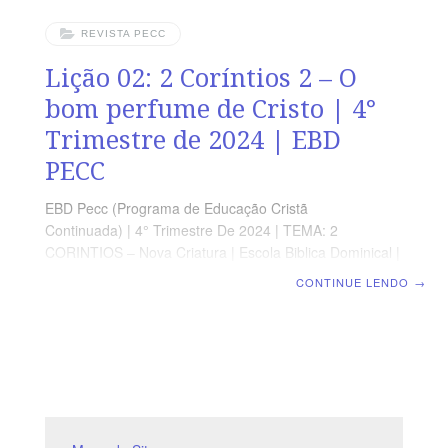
REVISTA PECC
Lição 02: 2 Coríntios 2 – O
bom perfume de Cristo | 4°
Trimestre de 2024 | EBD
PECC
EBD Pecc (Programa de Educação Cristã
Continuada) | 4° Trimestre De 2024 | TEMA: 2
CORINTIOS – Nova Criatura | Escola Biblica Dominical |
Lição 02: 2 Coríntios 2 – O bom perfume de Cristo
CONTINUE LENDO
→
SUPLEMENTO EXCLUSIVO AO PROFESSOR Afora o
suplemento do professor, todo o conteúdo de cada lição
é igual para alunos e mestres, inclusive o número da
página. ORIENTAÇÃO PEDAGÓGICA Em 2 Coríntios 2
há 17 versos. Sugerimos começar a aula lendo, com os
alunos, 2 Coríntios 2.1-17 (2 a min.). A revista funciona
como guia de estudo e leitura complementar, mas