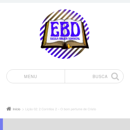
MENU
BUSCA
Pular para o conteúdo
Início
Lição 02: 2 Coríntios 2 – O bom perfume de Cristo