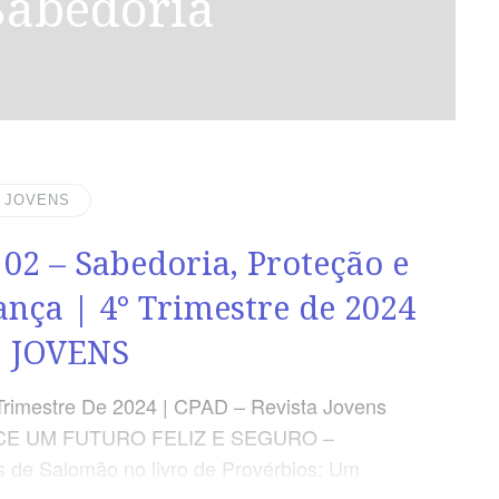
 Sabedoria
| JOVENS
 02 – Sabedoria, Proteção e
ança | 4° Trimestre de 2024
D JOVENS
Trimestre De 2024 | CPAD – Revista Jovens
CE UM FUTURO FELIZ E SEGURO –
 de Salomão no livro de Provérbios: Um
 sabedoria e às promessas de proteção