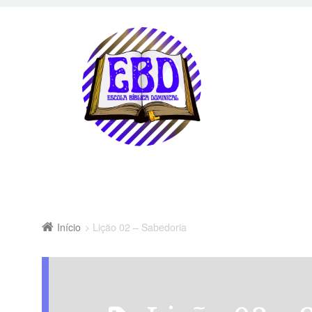
Início
Lição 02 – Sabedoria