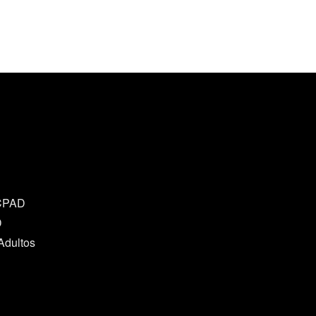
 CPAD
D
Adultos