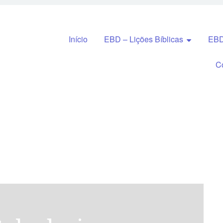
Pular para o conteúdo
Início
EBD – Lições Bíblicas
EBD
C