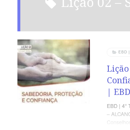
Lição 02 –
EBD 
Lição
Confi
| EB
EBD | 4° 
– ALCAN
Conselhos
convite à