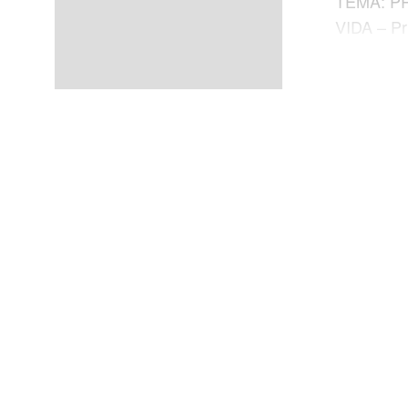
TEMA: P
VIDA – Pr
fortalecem
Dominical
Senhor T
teu coraçã
entendim
Viver com
Deus. OB
no Senhor
em Deus é