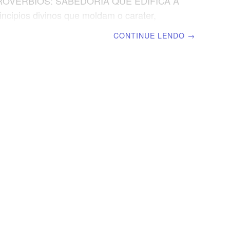
ROVERBIOS: SABEDORIA QUE EDIFICA A
incipios divinos que moldam o carater,
 a fé e abençoam a familia. | Escola Bíblica
CONTINUE LENDO
→
 | Lição 03: A Sabedoria de Confiar no
EXTO ÁUREO “Confia no Senhor de todo o
o e não te estribes no teu próprio
ento”, Provérbios 3.5 VERDADE APLICADA
 sabedoria expressa plena confiança em
JETIVOS DA LIÇÃO Saber que a confiança
 proporciona pazRessaltar que a confiança
 um dos pilares da fé