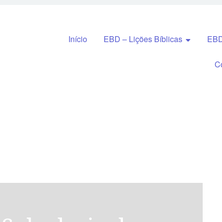
Pular para o conteúdo
Início
EBD – Lições Bíblicas
EBD
C