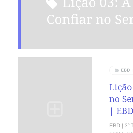
Lição 03: A Sabedoria de
Confiar no Se
EBD 
Lição
no Se
| EB
EBD | 3° 