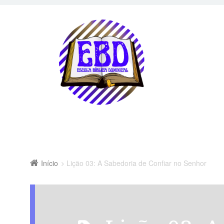
Início
Lição 03: A Sabedoria de Confiar no Senhor