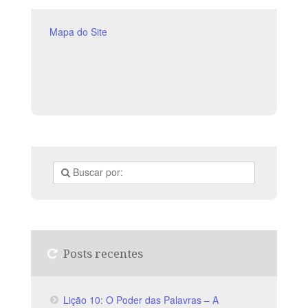
Sugerimos começar a aula lendo, com os alunos, 2
Coríntios 12.1-18 (2 a 3
Mapa do Site
Posts recentes
Lição 10: O Poder das Palavras – A