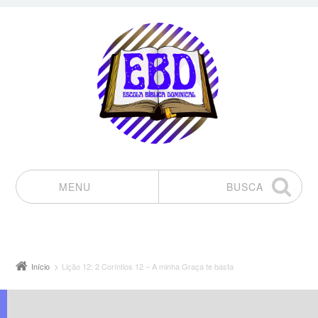
MENU
BUSCA
Pular para o conteúdo
Início
Lição 12: 2 Coríntios 12 – A minha Graça te basta