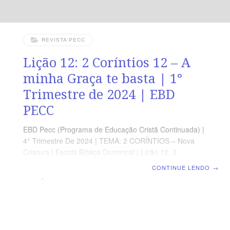
REVISTA PECC
Lição 12: 2 Coríntios 12 – A
minha Graça te basta | 1°
Trimestre de 2024 | EBD
PECC
EBD Pecc (Programa de Educação Cristã Continuada) |
4° Trimestre De 2024 | TEMA: 2 CORÍNTIOS – Nova
Criatura | Escola Bíblica Dominical | Lição 12: 2
Coríntios 12 – A minha Graça te basta | 1° Trimestre de
CONTINUE LENDO
→
2024 | EBD PECC SUPLEMENTO EXCLUSIVO AO
PROFESSOR Afora o suplemento do professor, todo o
conteúdo de cada lição é igual para alunos e mestres,
inclusive o número da página. ORIENTAÇÃO
PEDAGÓGICA Em 2 Coríntios 12 há 21 versos.