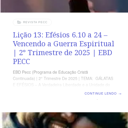
REVISTA PECC
Lição 13: Efésios 6.10 a 24 –
Vencendo a Guerra Espiritual
| 2° Trimestre de 2025 | EBD
PECC
EBD Pecc (Programa de Educação Cristã
Continuada) | 2° Trimestre De 2025 | TEMA: GÁLATAS
E EFÉSIOS – A Verdadeira Liberdade e a Unidade do
Corpo de Cristo | Escola Biblica Dominical | Lição
CONTINUE LENDO
→
13: Efésios 6.10 a 24 – Vencendo a Guerra Espiritual
SUPLEMENTO EXCLUSIVO DO PROFESSOR Afora o
suplemento do professor, todo o conteúdo de cada lição
é igual para alunos e mestres, inclusive o número da
página. ORIENTAÇÃO PEDAGÓGICA Em Efésios 6.10 a