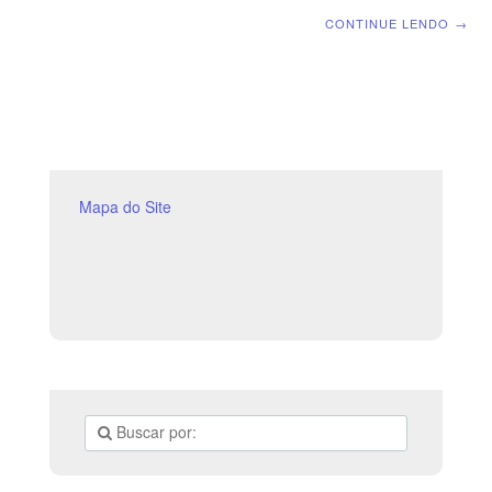
Corpo de Cristo | Escola Biblica Dominical | Lição
CONTINUE LENDO
→
12: Efésios 6.1 a 9 – A Relação entre Filhos e Pais,
Patrões e Empregados SUPLEMENTO EXCLUSIVO DO
PROFESSOR Afora o suplemento do professor, todo o
conteúdo de cada lição é igual para alunos e mestres,
inclusive o número da página. ORIENTAÇÃO
PEDAGÓGICA Em Efésios 6.1 a 9 há 9 versos.
Sugerimos começar a aula lendo, com os alunos,
Efésios 6.1-9 (5 a 7
Mapa do Site