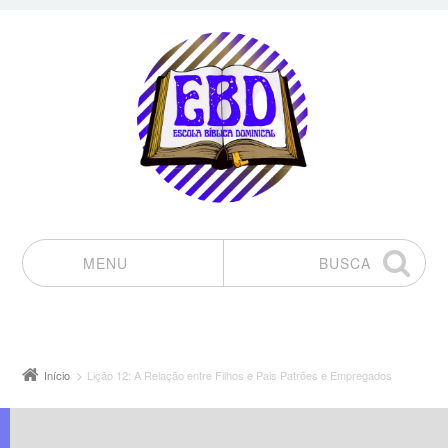
MENU
BUSCA
Pular para o conteúdo
Início
Lição 12: A Relação entre Filhos e Pais Patrões e Empregados