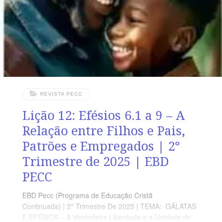
24 há 15 versos. Sugerimos começar a aula lendo, com
os alunos, Efésios 6.10-24 (5 a 7 min). A revista
funciona como
REVISTA PECC
Lição 12: Efésios 6.1 a 9 – A
Relação entre Filhos e Pais,
Patrões e Empregados | 2°
Trimestre de 2025 | EBD
PECC
EBD Pecc (Programa de Educação Cristã
Continuada) | 2° Trimestre De 2025 | TEMA: GÁLATAS
E EFÉSIOS – A Verdadeira Liberdade e a Unidade do