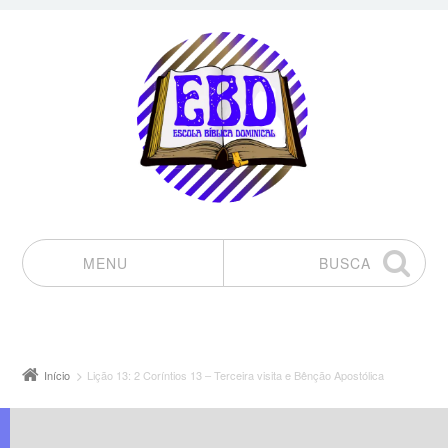
MENU
BUSCA
Pular para o conteúdo
Início
Lição 13: 2 Coríntios 13 – Terceira visita e Bênção Apostólica