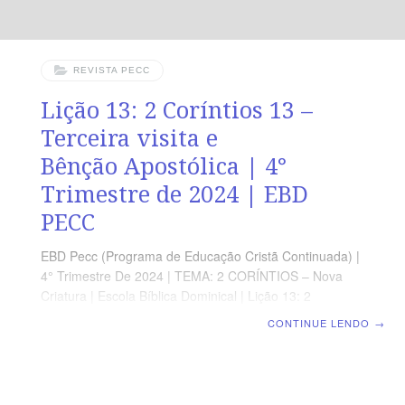
REVISTA PECC
Lição 13: 2 Coríntios 13 –
Terceira visita e
Bênção Apostólica | 4°
Trimestre de 2024 | EBD
PECC
EBD Pecc (Programa de Educação Cristã Continuada) |
4° Trimestre De 2024 | TEMA: 2 CORÍNTIOS – Nova
Criatura | Escola Bíblica Dominical | Lição 13: 2
Coríntios 13 – Terceira visita e Bênção Apostólica
CONTINUE LENDO
→
SUPLEMENTO EXCLUSIVO AO PROFESSOR Afora o
suplemento do professor, todo o conteúdo de cada lição
é igual para alunos e mestres, inclusive o número da
página. ORIENTAÇÃO PEDAGÓGICA Em 2 Coríntios 13