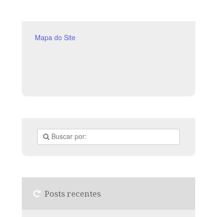
há 13 versos. Sugerimos começar a aula lendo, com os
alunos, 2 Coríntios 131-13 (2 a 3 min). A revista
funciona como guia de estudo e
Mapa do Site
Posts recentes