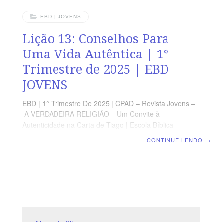
EBD | JOVENS
Lição 13: Conselhos Para
Uma Vida Autêntica | 1°
Trimestre de 2025 | EBD
JOVENS
EBD | 1° Trimestre De 2025 | CPAD – Revista Jovens –
A VERDADEIRA RELIGIÃO – Um Convite à
Autenticidade na Carta de Tiago | Escola Bíblica
Dominical | Lição 13: Conselhos Para Uma Vida
CONTINUE LENDO
→
Autêntica TEXTO PRINCIPAL “Se confessarmos os
nossos pecados, ele é fiel e justo para nos perdoar os
pecados e nos purificar de toda a injustiça.” (1 Jo 1.9).
RESUMO DA LIÇÃO Na Carta de Tiago encontramos
importantes conselhos para que tenhamos uma vida
cristã frutífera. LEITURA SEMANAL SEGUNDA– SL
50.15 Deus nos ouve no dia da angústiaTERÇA– SL