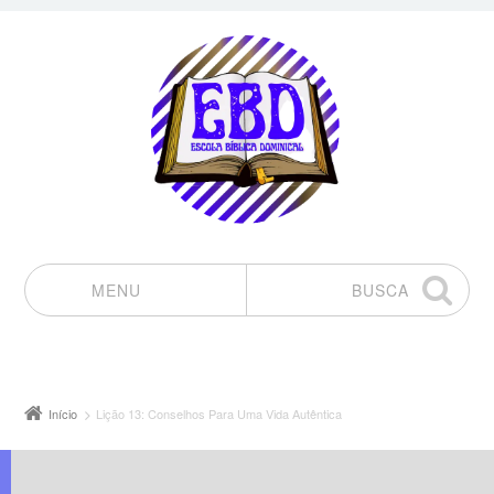
MENU
BUSCA
Pular para o conteúdo
Início
Lição 13: Conselhos Para Uma Vida Autêntica