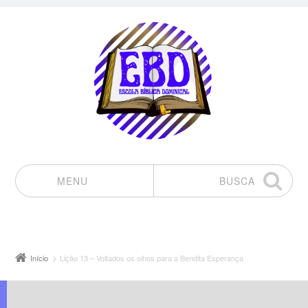
MENU
BUSCA
Pular para o conteúdo
Início
Lição 13 – Voltados os olhos para a Bendita Esperança