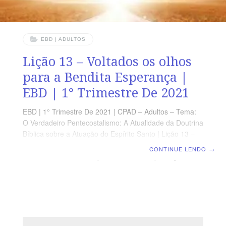
EBD | ADULTOS
Lição 13 – Voltados os olhos
para a Bendita Esperança |
EBD | 1° Trimestre De 2021
EBD | 1° Trimestre De 2021 | CPAD – Adultos – Tema:
O Verdadeiro Pentecostalismo: A Atualidade da Doutrina
Bíblica sobre a Atuação do Espírito Santo | Lição 13 –
Voltados os olhos para a Bendita Esperança OBJETIVO
CONTINUE LENDO
→
GERAL Voltar os olhos para a Bendita Esperança.
OBJETIVOS ESPECÍFICOS Afirmar que breve Jesus
virá; Destacar a necessidade da vigilância; Estimular a
viver com fidelidade. TEXTO ÁUREO “Aguardando a
bem-aventurada esperança e o aparecimento da glória
do grande Deus e nosso Senhor Jesus Cristo.” (Tt
2.13) VERDADE PRÁTICA A nossa esperança é algo