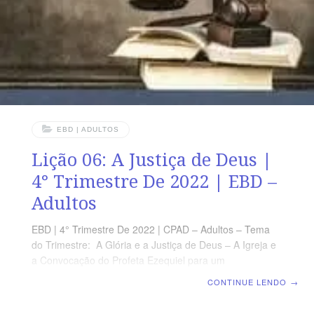
EBD | ADULTOS
Lição 06: A Justiça de Deus |
4° Trimestre De 2022 | EBD –
Adultos
EBD | 4° Trimestre De 2022 | CPAD – Adultos – Tema
do Trimestre: A Glória e a Justiça de Deus – A Igreja e
a Convocação do Profeta Ezequiel para um
Despertamento Espiritual | Escola Biblica Dominical |
CONTINUE LENDO
→
Lição 06: A Justiça de Deus TEXTO ÁUREO ”Com o
puro te mostrarás puro e com o perverso te mostrarás