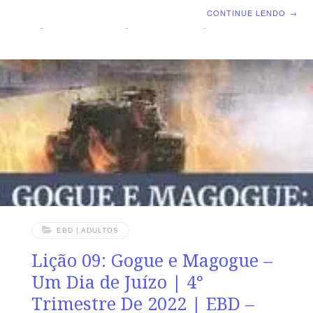
Despertamento Espiritual | Escola Biblica Dominical |
CONTINUE LENDO
→
Lição 10: A Restauração Nacional e Espiritual de Israel
TEXTO ÁUREO ”E, assim, todo o Israel será salvo,
como está escrito: De Sião virá o Libertador, e desviará
de Jacó as impiedades.” (Rm 11.26) VERDADE
PRÁTICA A chamada divina à restauração tem a ver
com o restabelecimento espiritual e social de quem se
arrepende.
EBD | ADULTOS
Lição 09: Gogue e Magogue –
Um Dia de Juízo | 4°
Trimestre De 2022 | EBD –