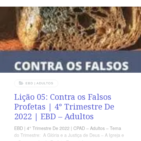
indomável.” (Sl 18.26) VERDADE PRÁTICA Os agentes
do juízo divino revelam que a responsabilidade humana
é pessoal. LEITURA DIÁRIA Segunda – Gn 18.26 O
Justo Juiz de toda a Terra sabe separar o justo
EBD | ADULTOS
Lição 05: Contra os Falsos
Profetas | 4° Trimestre De
2022 | EBD – Adultos
EBD | 4° Trimestre De 2022 | CPAD – Adultos – Tema
do Trimestre: A Glória e a Justiça de Deus – A Igreja e