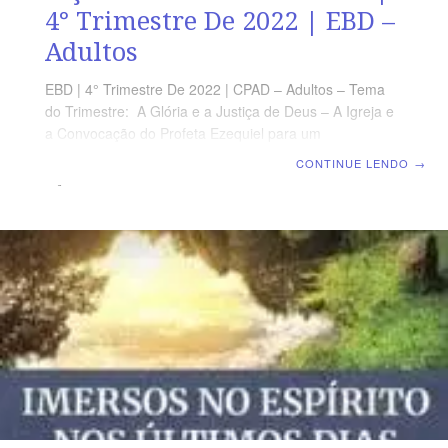
4° Trimestre De 2022 | EBD –
Adultos
EBD | 4° Trimestre De 2022 | CPAD – Adultos – Tema
do Trimestre: A Glória e a Justiça de Deus – A Igreja e
a Convocação do Profeta Ezequiel para um
Despertamento Espiritual | Escola Biblica Dominical |
CONTINUE LENDO
→
Lição 13: O Senhor está Ali TEXTO ÁUREO ”Não se
fará mal nem dano algum em todo o monte da minha
santidade, porque a terra se encherá do conhecimento
do SENHOR, como as águas cobrem o mar.” (Is 11.9)
VERDADE PRÁTICA O Deus de Abraão, de Isaque e de
Jacó governa soberanamente o seu