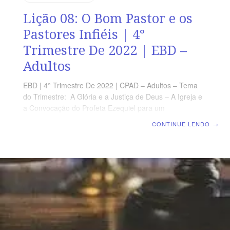
Lição 08: O Bom Pastor e os
Pastores Infiéis | 4°
Trimestre De 2022 | EBD –
Adultos
EBD | 4° Trimestre De 2022 | CPAD – Adultos – Tema
do Trimestre: A Glória e a Justiça de Deus – A Igreja e
a Convocação do Profeta Ezequiel para um
Despertamento Espiritual | Escola Biblica Dominical |
CONTINUE LENDO
→
Lição 08: O Bom Pastor e os Pastores Infiéis TEXTO
ÁUREO ”Eu sou o bom Pastor; o bom Pastor dá a sua
vida pelas ovelhas.” (Jo 10.11) VERDADE PRÁTICA As
Escrituras revelam Deus como o pastor do seu povo,
mas isso se aplica também aos líderes eclesiásticos.
Deus dá bons pastores ao seu povo,