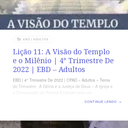
EBD | ADULTOS
Lição 11: A Visão do Templo
e o Milênio | 4° Trimestre De
2022 | EBD – Adultos
EBD | 4° Trimestre De 2022 | CPAD – Adultos – Tema
do Trimestre: A Glória e a Justiça de Deus – A Igreja e
a Convocação do Profeta Ezequiel para um
Despertamento Espiritual | Escola Biblica Dominical |
CONTINUE LENDO
→
Lição 11: A Visão do Templo e o Milênio TEXTO ÁUREO
”E clamavam uns para os outros, dizendo: Santo, Santo,
Santo é o SENHOR dos Exércitos; toda a terra está
cheia da sua glória.” (Is 6.3) VERDADE PRÁTICA O