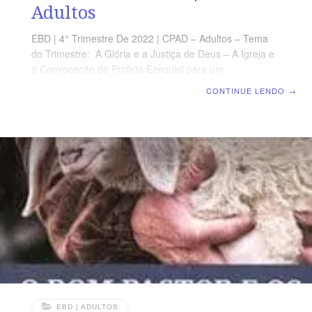
Adultos
EBD | 4° Trimestre De 2022 | CPAD – Adultos – Tema
do Trimestre: A Glória e a Justiça de Deus – A Igreja e
a Convocação do Profeta Ezequiel para um
Despertamento Espiritual | Escola Biblica Dominical |
CONTINUE LENDO
→
Lição 09: Gogue e Magogue – Um Dia de Juízo TEXTO
ÁUREO ”E sairá a enganar as nações que estão sobre
os quatro cantos da terra, Gogue e Magogue, cujo
número é como a areia do mar para as ajuntar em
batalha.” (Ap 20.8) VERDADE PRÁTICA A palavra
profética anuncia que, antes da restauração
EBD | ADULTOS