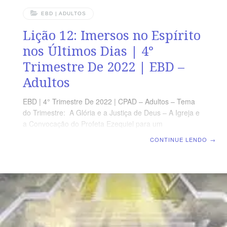
EBD | ADULTOS
Lição 12: Imersos no Espírito
nos Últimos Dias | 4°
Trimestre De 2022 | EBD –
Adultos
EBD | 4° Trimestre De 2022 | CPAD – Adultos – Tema
do Trimestre: A Glória e a Justiça de Deus – A Igreja e
a Convocação do Profeta Ezequiel para um
Despertamento Espiritual | Escola Biblica Dominical |
CONTINUE LENDO
→
Lição 12: Imersos no Espírito nos Últimos Dias TEXTO
ÁUREO ”Quem crê em mim, como diz a Escritura, rios
de água viva correrão do seu ventre.” (Jo 7.38)
VERDADE PRÁTICA O rio da vida, que representa o fluir
do Espírito Santo, passa no meio do povo de Deus.
LEITURA DIÁRIA Segunda – Gn 2.8-10