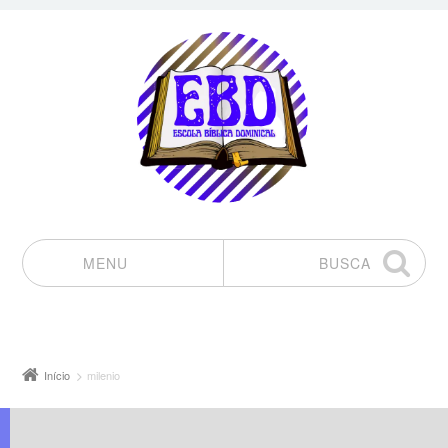
MENU
BUSCA
Pular para o conteúdo
Início
milenio