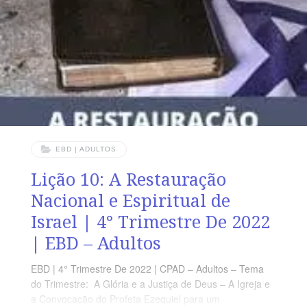
ultraje à santidade divina traz destruição espiritual. A
santidade de Deus é a expressão máxima
EBD | ADULTOS
Lição 10: A Restauração
Nacional e Espiritual de
Israel | 4° Trimestre De 2022
| EBD – Adultos
EBD | 4° Trimestre De 2022 | CPAD – Adultos – Tema
do Trimestre: A Glória e a Justiça de Deus – A Igreja e
a Convocação do Profeta Ezequiel para um