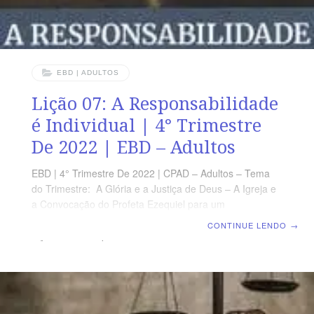
EBD | ADULTOS
Lição 07: A Responsabilidade
é Individual | 4° Trimestre
De 2022 | EBD – Adultos
EBD | 4° Trimestre De 2022 | CPAD – Adultos – Tema
do Trimestre: A Glória e a Justiça de Deus – A Igreja e
a Convocação do Profeta Ezequiel para um
Despertamento Espiritual | Escola Biblica Dominical |
CONTINUE LENDO
→
Lição 07: A Responsabilidade é Individual TEXTO
ÁUREO “ A alma que pecar, essa morrerá; o filho não
levará a maldade do pai, nem o pai levará a maldade do
filho; a justiça do justo ficará sobre ele, e a impiedade
do ímpio cairá sobre ele.” (Ez 18.20) VERDADE
PRÁTICA Para além da responsabilidade