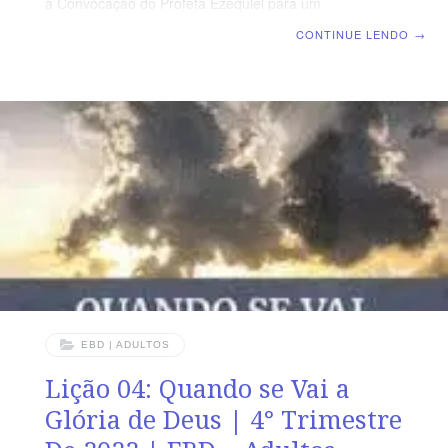
a Convocação do Profeta Ezequiel para um
Despertamento Espiritual | Escola Biblica Dominical |
CONTINUE LENDO
→
Lição 05: Contra os Falsos Profetas TEXTO ÁUREO ‘E
também houve entre o povo falsos profetas, como entre
vós haverá também falsos doutores, que introduzirão
encobertamente heresias de perdição e negarão o
Senhor que os resgatou, trazendo sobre si mesmos
repentina perdição.” (2 Pe 2.1) VERDADE PRÁTICA Os
falsos profetas contrapõem a Palavra de
EBD | ADULTOS
Lição 04: Quando se Vai a
Glória de Deus | 4° Trimestre