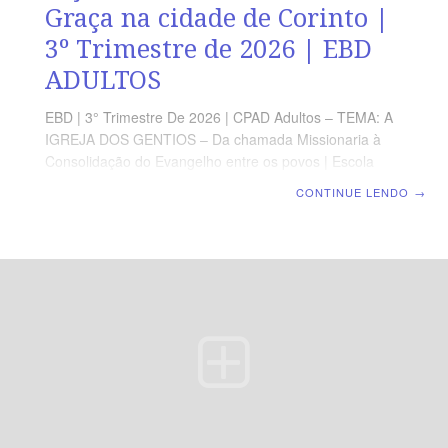
Graça na cidade de Corinto |
3º Trimestre de 2026 | EBD
ADULTOS
EBD | 3° Trimestre De 2026 | CPAD Adultos – TEMA: A
IGREJA DOS GENTIOS – Da chamada Missionaria à
Consolidação do Evangelho entre os povos | Escola
Biblica Dominical | Lição 06: A suficiência da Graça na
CONTINUE LENDO
→
cidade de Corinto TEXTO ÁUREO “Porque eu sou
contigo, e ninguém lançará mão de ti para te fazer mal,
pois tenho muito povo nesta cidade.” (At 18.10).
VERDADE PRÁTICA A graça de Deus é suficiente para
sustentar o crente em meio às adversidades. LEITURA
DIÁRIA Segunda — At 18.1-4 A luz do Evangelho
resplandece em ambientes desafiadoresTerça — 1Co
2.3-5