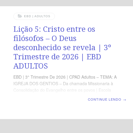
EBD | ADULTOS
Lição 5: Cristo entre os
filósofos – O Deus
desconhecido se revela | 3º
Trimestre de 2026 | EBD
ADULTOS
EBD | 3° Trimestre De 2026 | CPAD Adultos – TEMA: A
IGREJA DOS GENTIOS – Da chamada Missionaria à
Consolidação do Evangelho entre os povos | Escola
Biblica Dominical | Lição 5: Cristo entre os filósofos – O
CONTINUE LENDO
→
Deus desconhecido se revela TEXTO ÁUREO “Mas
Deus, não tendo em conta os tempos da ignorância,
anuncia agora a todos os homens, em todo lugar, que
se arrependam.” (At 17.30). VERDADE PRÁTICA A obra
evangelística floresce quando o coração, sensível ao