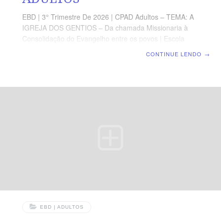
EBD | 3° Trimestre De 2026 | CPAD Adultos – TEMA: A
IGREJA DOS GENTIOS – Da chamada Missionaria à
Consolidação do Evangelho entre os povos | Escola
Biblica Dominical | Lição 3: A Graça que alcança todas
CONTINUE LENDO
→
as Nações TEXTO ÁUREO “Porque pela graça sois
salvos, por meio da fé; e isso não vem de vós; é dom de
Deus.” (Ef 2.8). VERDADE PRÁTICA É pela graça que
somos alcançados, perdoados e reconciliados com
Deus. LEITURA DIÁRIA Segunda — At 15.11 A
salvação é afirmada como obra exclusiva da graça do
Senhor JesusTerça — At 10.44-48 Deus
EBD | ADULTOS