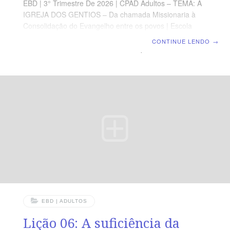
EBD | 3° Trimestre De 2026 | CPAD Adultos – TEMA: A
IGREJA DOS GENTIOS – Da chamada Missionaria à
Consolidação do Evangelho entre os povos | Escola
Biblica Dominical | Lição 07: Quando o Espírito Sopra
CONTINUE LENDO
→
em Éfeso TEXTO ÁUREO “Assim, a palavra do Senhor
crescia poderosamente e prevalecia.” (At 19.20).
VERDADE PRÁTICA Onde o Espírito Santo é
derramado, a Palavra é confirmada com poder, o
pecado é confrontado, e vidas, famílias e cidades são
transformadas. LEITURA DIÁRIA Segunda — At 19.1-6
O derramamento do Espírito conduz o crente à
plenitude da féTerça — At 19.8-10 A
EBD | ADULTOS
Lição 06: A suficiência da