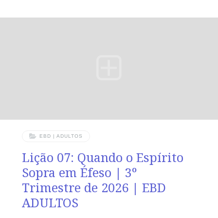
e por todo o rebanho sobre que o Espírito Santo vos
constituiu bispos, para apascentardes a igreja de Deus,
que ele resgatou com o seu próprio sangue.” (At 20.28).
VERDADE PRÁTICA A Igreja é preservada quando
líderes vigilantes cuidam do rebanho com fidelidade à
Palavra e submissão ao Espírito Santo. LEITURA
DIÁRIA
EBD | ADULTOS
Lição 07: Quando o Espírito
Sopra em Éfeso | 3º
Trimestre de 2026 | EBD
ADULTOS