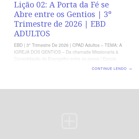
Lição 02: A Porta da Fé se
Abre entre os Gentios | 3º
Trimestre de 2026 | EBD
ADULTOS
EBD | 3° Trimestre De 2026 | CPAD Adultos – TEMA: A
IGREJA DOS GENTIOS – Da chamada Missionaria à
Consolidação do Evangelho entre os povos | Escola
Biblica Dominical | Lição 02: A Porta da Fé se Abre
CONTINUE LENDO
→
entre os Gentios TEXTO ÁUREO “Porque o Senhor
assim no-lo mandou: Eu te pus para luz dos gentios,
para que sejas de salvação até aos confins da terra.” (At
13.47). VERDADE PRÁTICA O propósito de Deus é que
o Evangelho alcance todas as nações, revelando seu
eterno desejo de salvar a todos. LEITURA DIÁRIA
Segunda — At 1.8 A missão