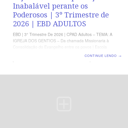
Inabalável perante os
Poderosos | 3º Trimestre de
2026 | EBD ADULTOS
EBD | 3° Trimestre De 2026 | CPAD Adultos – TEMA: A
IGREJA DOS GENTIOS – Da chamada Missionaria à
Consolidação do Evangelho entre os povos | Escola
Biblica Dominical | Lição 10: Uma Esperança Inabalável
CONTINUE LENDO
→
perante os Poderosos TEXTO ÁUREO “E, por isso,
procuro sempre ter uma consciência sem ofensa, tanto
para com Deus como para com os homens.” (At 24.16).
VERDADE PRÁTICA A fidelidade ao Evangelho se
expressa em uma consciência irrepreensível diante de
Deus e dos homens. LEITURA DIÁRIA Segunda — At
24.4,5 A fidelidade ao Evangelho pode gerar acusações
injustasTerça — At 24.10-13 Uma