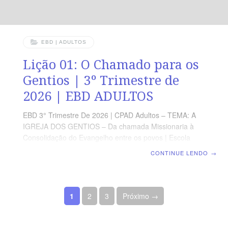
EBD | ADULTOS
Lição 01: O Chamado para os
Gentios | 3º Trimestre de
2026 | EBD ADULTOS
EBD 3° Trimestre De 2026 | CPAD Adultos – TEMA: A
IGREJA DOS GENTIOS – Da chamada Missionaria à
Consolidação do Evangelho entre os povos | Escola
Biblica Dominical | Lição 01: O Chamado para os
CONTINUE LENDO
→
Gentios TEXTO ÁUREO “E, servindo eles ao Senhor e
jejuando, disse o Espírito Santo: Apartai-me a Barnabé
e a Saulo para a obra a que os tenho chamado.” (At
Paginação de posts
13.2) VERDADE PRÁTICA Quando a igreja ouve o
1
2
3
Próximo →
Espírito, o Evangelho avança e vidas são alcançadas
para a glória de Deus. LEITURA DIÁRIA Segunda – At
1.8 Sem o Espírito Santo