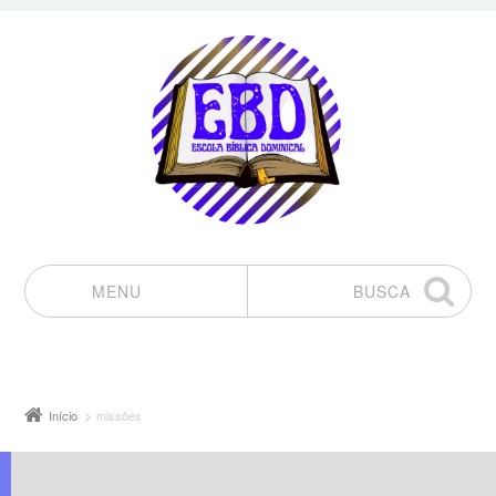
MENU
BUSCA
Pular para o conteúdo
Início
missões