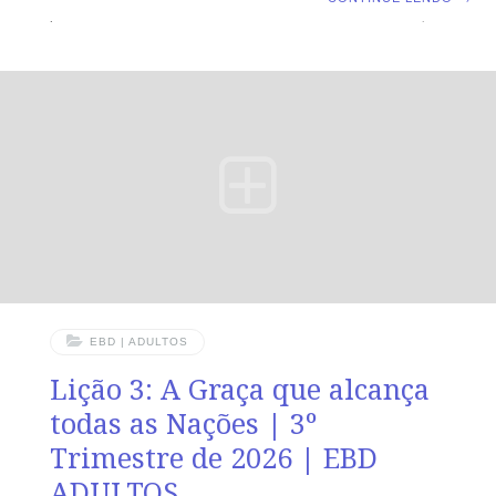
para Além das Fronteiras TEXTO ÁUREO “De sorte que
as igrejas eram confirmadas na fé e cada dia cresciam
em número.” (At 16.5). VERDADE PRÁTICA O Espírito
Santo não apenas guia o cristão em seus passos, mas
também o impede de avançar quando isso não está em
acordo com a vontade de Deus. LEITURA DIÁRIA
Segunda — At 15.39,40; 16.1
EBD | ADULTOS
Lição 3: A Graça que alcança
todas as Nações | 3º
Trimestre de 2026 | EBD
ADULTOS