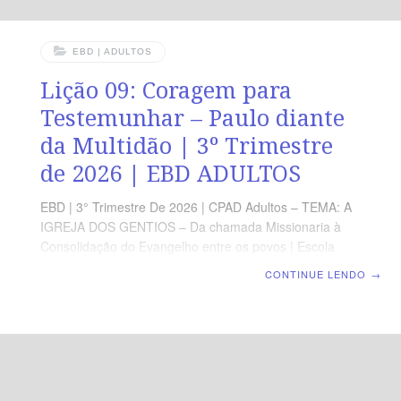
EBD | ADULTOS
Lição 09: Coragem para
Testemunhar – Paulo diante
da Multidão | 3º Trimestre
de 2026 | EBD ADULTOS
EBD | 3° Trimestre De 2026 | CPAD Adultos – TEMA: A
IGREJA DOS GENTIOS – Da chamada Missionaria à
Consolidação do Evangelho entre os povos | Escola
Biblica Dominical | Lição 09: Coragem para
CONTINUE LENDO
→
Testemunhar – Paulo diante da Multidão TEXTO
ÁUREO “Porque hás de ser sua testemunha para com
todos os homens do que tens visto e ouvido.” (At 22.15).
VERDADE PRÁTICA Todo aquele que teve um encontro
real com Cristo é chamado a testemunhar dEle com
fidelidade, mesmo em meio à oposição e ao sofrimento.