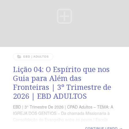
Espírito, discerne os tempos e proclama com ousadia a
graça salvadora de Cristo. LEITURA DIÁRIA Segunda
—
EBD | ADULTOS
Lição 04: O Espírito que nos
Guia para Além das
Fronteiras | 3º Trimestre de
2026 | EBD ADULTOS
EBD | 3° Trimestre De 2026 | CPAD Adultos – TEMA: A
IGREJA DOS GENTIOS – Da chamada Missionaria à
Consolidação do Evangelho entre os povos | Escola
Biblica Dominical | Lição 04: O Espírito que nos Guia
CONTINUE LENDO
→