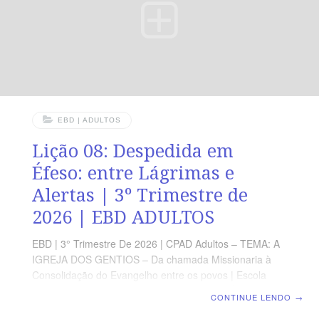
LEITURA DIÁRIA Segunda — At 22.14,15 Deus chama
seus servos para
EBD | ADULTOS
Lição 08: Despedida em
Éfeso: entre Lágrimas e
Alertas | 3º Trimestre de
2026 | EBD ADULTOS
EBD | 3° Trimestre De 2026 | CPAD Adultos – TEMA: A
IGREJA DOS GENTIOS – Da chamada Missionaria à
Consolidação do Evangelho entre os povos | Escola
Biblica Dominical | Lição 08: Despedida em Éfeso: entre
CONTINUE LENDO
→
Lágrimas e Alertas TEXTO ÁUREO “Olhai, pois, por vós