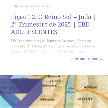
EBD | ADOLESCENTES
Lição 12: O Reino Sul – Judá |
2° Trimestre de 2025 | EBD
ADOLESCENTES
EBD Adolescentes | 2° Trimestre De 2025 | Tema do
Trimestre: A História do Povo Escolhido | Escola Biblica
Dominical | CPAD | Lição 12: O Reino Sul – Judá
LEITURA BÍBLICA 1 Reis 14.21-24,30,31; 15.8-15 A
CONTINUE LENDO
→
MENSAGEM Logo que Roboão firmou o seu poder
como rei de Judô, ele e todo o seu povo deixaram de
obedecer à Lei de Deus, o SENHOR. 2 Crônicas 12.1
Devocional Segunda » 2 Cr 12.14Terça » 1 Rs 15.11-
15Quarta » 1 Rs 22.43Quinta » Na 1.1-7Sexta » 2 Rs
23.1-3Sábado » Sf 3.9-14 Objetivos APRESENTA o