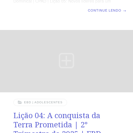
Dominical | CPAD | Lição 05: Novos líderes para um
novo tempo: Os Juízes LEITURA BÍBLICA Juízes 2.11-
CONTINUE LENDO
→
19 A MENSAGEM Todas as pessoas daquela geração
também morreram e os seus filhos esqueceram o
Senhor e as coisas que ele havia feito pelo povo de
Israel. Juízes 2.10 Devocional Segunda » Jz 2.16Terça
» Jz 3.7-11Quarta » Jz 21.25Quinta » SL7.10.11Sexta »
Hb 11.32,33Sábado » Is 33.21-23 Objetivos ENSINAR
sobre o contexto histórico do livro de Juízes
EBD | ADOLESCENTES
Lição 04: A conquista da
Terra Prometida | 2°