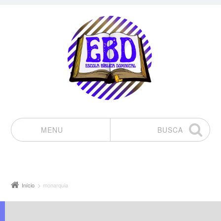
MENU
BUSCA
Pular para o conteúdo
Início
monarquia