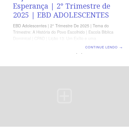
Esperança | 2° Trimestre de
2025 | EBD ADOLESCENTES
EBD Adolescentes | 2° Trimestre De 2025 | Tema do
Trimestre: A História do Povo Escolhido | Escola Biblica
Dominical | CPAD | Lição 13: Um Exílio e uma
Esperança LEITURA BÍBLICA 2 Reis 17.9-23 – 2
CONTINUE LENDO
→
Crônicas 36.11-21 A MENSAGEM […] Povo de Israel,
não fique assustado! Eu os libertarei dessa terra
distante, da terra onde vocês são prisioneiros. Os
descendentes de Jacó voltarão e viverão em paz […].
Jeremias 30.10 Devocional Segunda » 2 Rs 17.5,6Terça
» Jr 25.1,2,9Quarta » 2 Rs 25.21Quinta » Ez 1.1-3Sexta
» Hc 2.1-4Sábado » S L