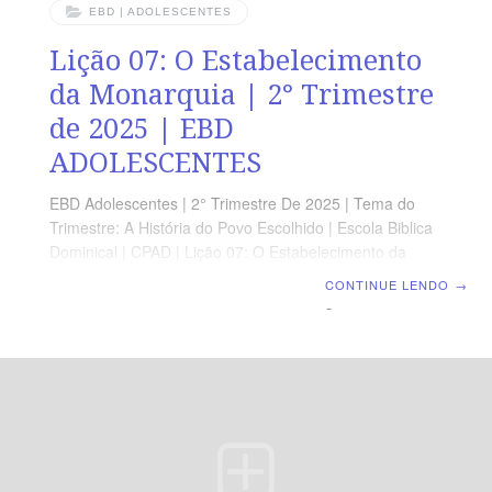
EBD | ADOLESCENTES
Lição 07: O Estabelecimento
da Monarquia | 2° Trimestre
de 2025 | EBD
ADOLESCENTES
EBD Adolescentes | 2° Trimestre De 2025 | Tema do
Trimestre: A História do Povo Escolhido | Escola Biblica
Dominical | CPAD | Lição 07: O Estabelecimento da
Monarquia LEITURA BÍBLICA 1 Samuel 8.1-10,19-22 A
CONTINUE LENDO
→
MENSAGEM Samuel tinha levado consigo um frasco de
azeite. Ele derramou o azeite na cabeça de Saul,
beijou-o e disse: — O Senhor Deus está ungindo você
como o chefe do seu povo, o povo de Israel Você o
governará e o livrará de todos os seus inimigos […]. 1
Samuel 10.1 Devocional Segunda » 1 Sm 9.1,2Terça »
1