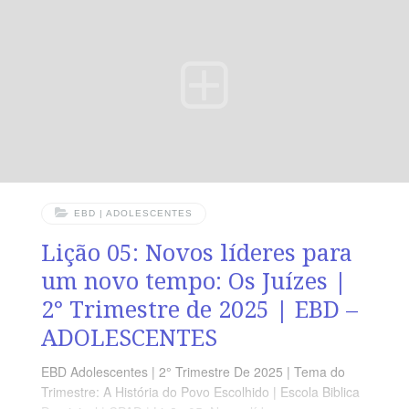
1.20-24Terça » 1 Sm 2.18-21Quarta » 1 Sm 3.21Quinta
» Hb 11.32-34Sexta » 1 Sm 10.1Sábado » 1 Sm
16.12,13 Objetivos APRESENTAR a história de Samuel
e seu chamado;DESTACAR a importância do
EBD | ADOLESCENTES
Lição 05: Novos líderes para
um novo tempo: Os Juízes |
2° Trimestre de 2025 | EBD –
ADOLESCENTES
EBD Adolescentes | 2° Trimestre De 2025 | Tema do
Trimestre: A História do Povo Escolhido | Escola Biblica