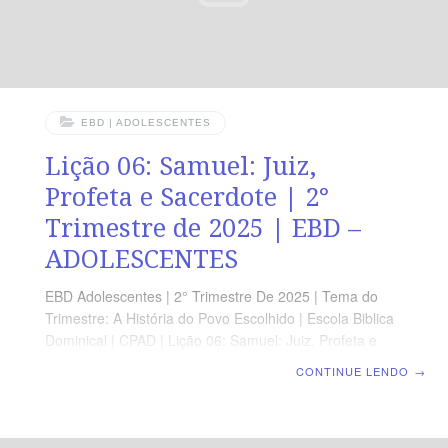
EBD | ADOLESCENTES
Lição 06: Samuel: Juiz,
Profeta e Sacerdote | 2°
Trimestre de 2025 | EBD –
ADOLESCENTES
EBD Adolescentes | 2° Trimestre De 2025 | Tema do
Trimestre: A História do Povo Escolhido | Escola Biblica
Dominical | CPAD | Lição 06: Samuel: Juiz, Profeta e
Sacerdote LEITURA BÍBLICA 1 Samuel 3.1-10 A
CONTINUE LENDO
→
MENSAGEM E Samuel cresceu. O SENHOR estava
com ele e fazia tudo o que Samuel dizia que ia
acontecer. 1 Samuel 3.19 Devocional Segunda » 1 Sm