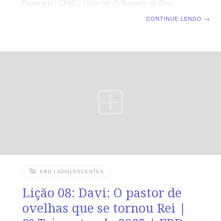
Dominical | CPAD | Lição 09: O Reinado de Davi
LEITURA BÍBLICA 2 Samuel 5.1-9 A MENSAGEM Davi
CONTINUE LENDO
→
foi ficando cada vez mais forte porque o SENHOR Todo-
Poderoso estava com ele. 1 Crônicas 11.9 Devocional
Segunda » SL 78.70-72Terça » 2 Sm 8.15Quarta » 2
Sm 5.7Quinta » 2 Sm 11.2-5Sexta » 2 Sm 12.13-
14Sábado » Sl 51.1-11 Objetivos ENSINAR a história do
rei Davi;DESTACAR a importância da adoração a
Deus;REFLETIR que todo pecado tem
EBD | ADOLESCENTES
Lição 08: Davi: O pastor de
ovelhas que se tornou Rei |