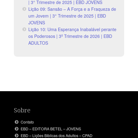
| 3° Trimestre de 2025 | EBD JOVENS
Lição 09: Sansão – A Força e a Fraqueza de
um Jovem | 3° Trimestre de 2025 | EBD
JOVENS
Lição 10: Uma Esperança Inabalável perante
os Poderosos | 3º Trimestre de 2026 | EBD
ADULTOS
Sobre
Contato
EBD – EDITORA BETEL – JOVENS
EBD – Lições Bíblicas dos Adultos – CPAD