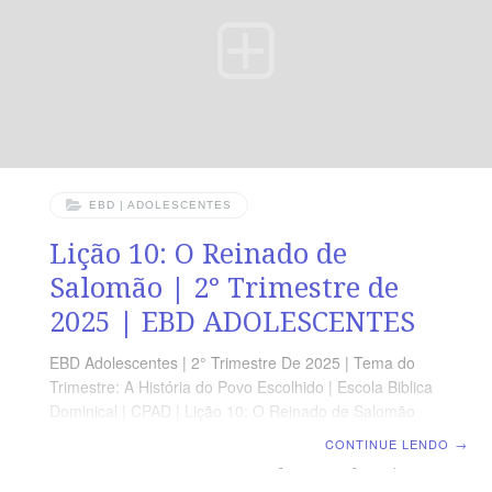
EBD | ADOLESCENTES
Lição 10: O Reinado de
Salomão | 2° Trimestre de
2025 | EBD ADOLESCENTES
EBD Adolescentes | 2° Trimestre De 2025 | Tema do
Trimestre: A História do Povo Escolhido | Escola Biblica
Dominical | CPAD | Lição 10: O Reinado de Salomão
LEITURA BÍBLICA 1 Reis 3.4-15; 4.20-25 A
CONTINUE LENDO
→
MENSAGEM Escutarei com atenção as orações que
foram feitas neste Templo, pois é o Templo que escolhi