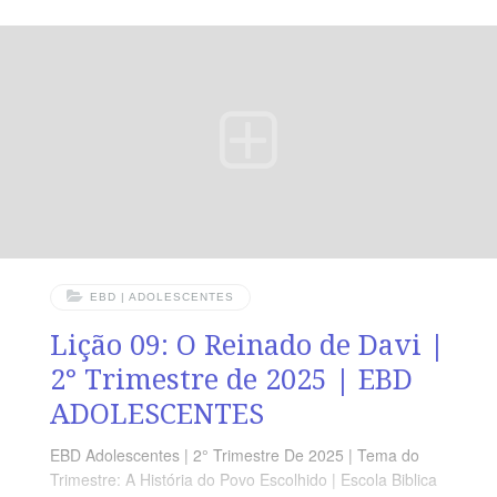
e separei para ser o lugar onde deverei ser adorado
para sempre. Eu tomarei conta dele e sempre o
protegerei. 2 Crônicas 7.15,16 Devocional Segunda » 1
Cr 28.4-7Terça » 1 Rs 2.12Quarta » 1 Rs 4.29-30Quinta
» 2 Cr 7.1-3Sexta
EBD | ADOLESCENTES
Lição 09: O Reinado de Davi |
2° Trimestre de 2025 | EBD
ADOLESCENTES
EBD Adolescentes | 2° Trimestre De 2025 | Tema do
Trimestre: A História do Povo Escolhido | Escola Biblica