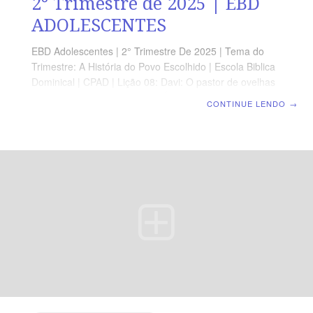
2° Trimestre de 2025 | EBD
ADOLESCENTES
EBD Adolescentes | 2° Trimestre De 2025 | Tema do
Trimestre: A História do Povo Escolhido | Escola Biblica
Dominical | CPAD | Lição 08: Davi: O pastor de ovelhas
que se tornou Rei LEITURA BÍBLICA Atos 13.17-22 A
CONTINUE LENDO
→
MENSAGEM Samuel pegou o chifre cheio de azeite e
ungiu Davi na frente dos seus irmãos. E o Espírito do
SENHOR dominou Davi e daquele dia em diante ficou
com ele. E Samuel voltou para Ramá. 1 Samuel 16.13
Devocional Segunda » 1 Sm 16.1Terça » 1 Sm
16.12,13Quarta » 1 Sm 16.18-23Quinta » 1