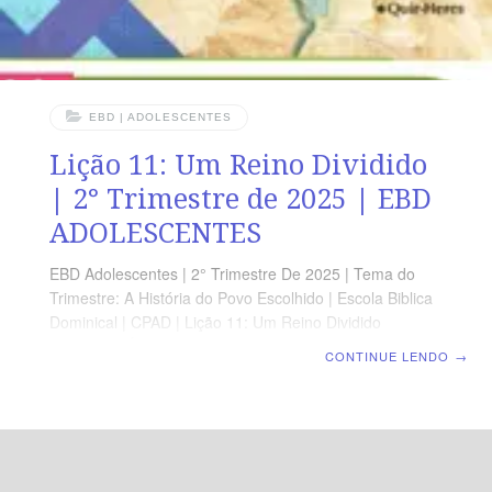
EBD | ADOLESCENTES
Lição 11: Um Reino Dividido
| 2° Trimestre de 2025 | EBD
ADOLESCENTES
EBD Adolescentes | 2° Trimestre De 2025 | Tema do
Trimestre: A História do Povo Escolhido | Escola Biblica
Dominical | CPAD | Lição 11: Um Reino Dividido
LEITURA BÍBLICA 1 Reis 12.1-5,12-17 A MENSAGEM
CONTINUE LENDO
→
Como Jeroboão havia feito antes dele, Onri fez com que
o SENHOR, o Deus de Israel, ficasse irado por causa
dos seus pecados e por fazer o povo de Israel adorar
ídolos. 1 Reis 16.26 Devocional Segunda » 1 Rs
14.16Terça » 1 Rs 17.1-7Quarta » 1 Rs 19.19-21Quinta
» 2 Rs 2.9-14Sexta » 2 Rs 4.1-7Sábado » 2