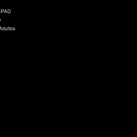
 CPAD
D
Adultos