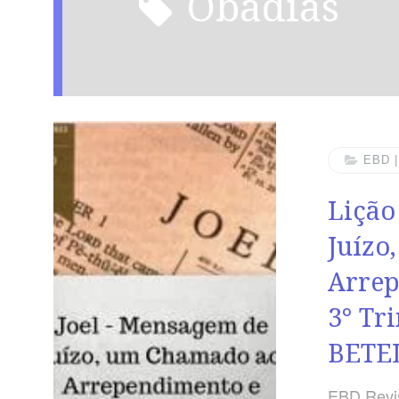
obadias
EBD 
Lição
Juízo
Arrep
3° Tr
BETE
EBD Revis