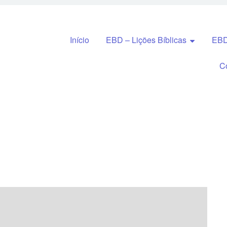
Pular para o conteúdo
Início
EBD – Lições Bíblicas
EBD
C