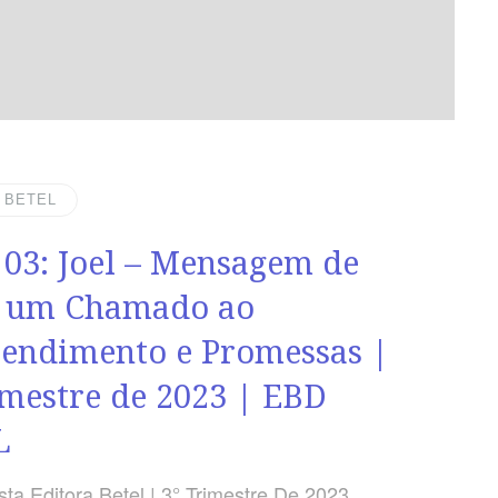
| BETEL
 03: Joel – Mensagem de
, um Chamado ao
endimento e Promessas |
imestre de 2023 | EBD
L
ta Editora Betel | 3° Trimestre De 2023