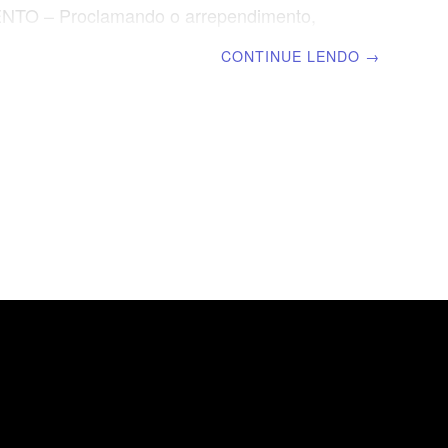
TO – Proclamando o arrependimento,
 fidelidade a Deus. Anunciando a esperança
CONTINUE LENDO
→
ão através do Messias. | Escola Biblica
 | Lição 01: Mensagens proféticas – Deus
falando TEXTO ÁUREO “Porque a profecia
 produzida por vontade de homem algum,
mens santos de Deus falaram inspirados
rito Santo.” 2Pedro 1.21 VERDADE
 A mensagem dos profetas do Antigo
o serve como despertamento para o
os dias atuais. OBJETIVOS DA LIÇÃO
ar quem