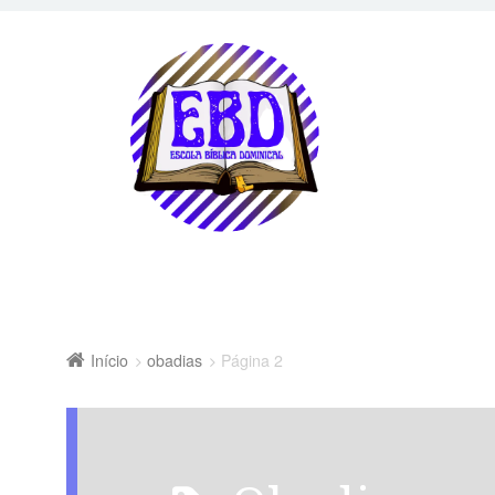
Início
obadias
Página 2