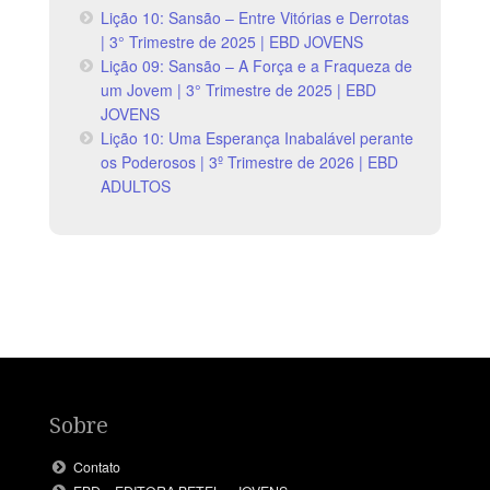
Lição 10: Sansão – Entre Vitórias e Derrotas
| 3° Trimestre de 2025 | EBD JOVENS
Lição 09: Sansão – A Força e a Fraqueza de
um Jovem | 3° Trimestre de 2025 | EBD
JOVENS
Lição 10: Uma Esperança Inabalável perante
os Poderosos | 3º Trimestre de 2026 | EBD
ADULTOS
Sobre
Contato