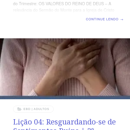
do Trimestre: OS VALORES DO REINO DE DEUS – A
relevância do Sermão do Monte para a Igreja de Cristo
| Escola Biblica Dominical | Lição 05: O Casamento é
CONTINUE LENDO
→
para Sempre TEXTO ÁUREO “Assim não são mais dois,
mas uma só carne. Portanto, o que Deus ajuntou não
separe o homem.” (Mt 19.6) VERDADE PRÁTICA A
vontade de Deus para o casamento é que ele seja
vitalício. Na continuidade do Sermão do Monte, Jesus
condena o adultério. LEITURA DIÁRIA Segunda – Hb
EBD | ADULTOS
Lição 04: Resguardando-se de