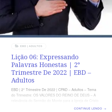
EBD | ADULTOS
Lição 06: Expressando
Palavras Honestas | 2°
Trimestre De 2022 | EBD –
Adultos
EBD | 2° Trimestre De 2022 | CPAD – Adultos – Tema
do Trimestre: OS VALORES DO REINO DE DEUS – A
relevância do Sermão do Monte para a Igreja de Cristo
| Escola Biblica Dominical | Lição 06: Expressando
CONTINUE LENDO
→
palavras honestas TEXTO ÁUREO “Seja, porém, o