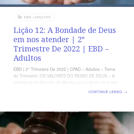
EBD | ADULTOS
Lição 12: A Bondade de Deus
em nos atender | 2°
Trimestre De 2022 | EBD –
Adultos
EBD | 2° Trimestre De 2022 | CPAD – Adultos – Tema
do Trimestre: OS VALORES DO REINO DE DEUS – A
relevância do Sermão do Monte para a Igreja de Cristo
| Escola Biblica Dominical | Lição 12: A bondade de
CONTINUE LENDO
→
Deus em nos atender TEXTO ÁUREO “Se, vós, pois,
sendo maus, sabeis dar boas coisas aos vossos filhos,
quanto mais vosso Pai, que está nos céus, dará bens
aos que lhe pedirem?” (Mt 7.11) VERDADE PRÁTICA
Deus é um Pai amoroso que concede aos seus filhos
aquilo que realmente é bom para