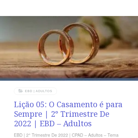
vosso falar: Sim, sim; não, não, porque o que passa
disso é de procedência maligna”. (Mt 5.37) VERDADE
PRÁTICA Fazer um juramento ou uma promessa é algo
muito sério. Por isso, o cristão deve cuidar para não
prometer ou votar aquilo que não vai ter condições de
cumprir.
EBD | ADULTOS
Lição 05: O Casamento é para
Sempre | 2° Trimestre De
2022 | EBD – Adultos
EBD | 2° Trimestre De 2022 | CPAD – Adultos – Tema