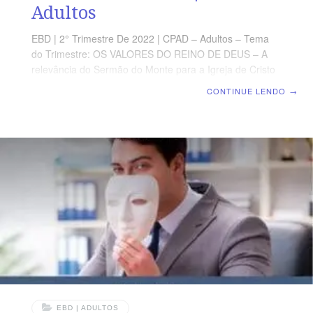
Adultos
EBD | 2° Trimestre De 2022 | CPAD – Adultos – Tema
do Trimestre: OS VALORES DO REINO DE DEUS – A
relevância do Sermão do Monte para a Igreja de Cristo
| Escola Biblica Dominical | Lição 09: Orando e jejuando
CONTINUE LENDO
→
como Jesus ensinou TEXTO ÁUREO “[…] Disse o
Espírito Santo: Apartai-me a Barnabé e a Saulo para a
obra a que os tenho chamado. Então, jejuando, e
orando, e pondo sobre eles as mãos, os despediram”
(At 13.2,3) VERDADE PRÁTICA A oração e o jejum são
disciplinas espirituais que potencializam sensivelmente
a
EBD | ADULTOS