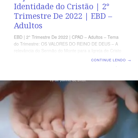
Identidade do Cristão | 2°
Trimestre De 2022 | EBD –
Adultos
EBD | 2° Trimestre De 2022 | CPAD – Adultos – Tema
do Trimestre: OS VALORES DO REINO DE DEUS – A
relevância do Sermão do Monte para a Igreja de Cristo
| Escola Biblica Dominical | Lição 13: A verdadeira
CONTINUE LENDO
→
Identidade do Cristão TEXTO ÁUREO “Nem todo o que
me diz: Senhor, Senhor! entrará no Reino dos céus,
mas aquele que faz a vontade de meu Pai, que está nos
céus.” (Mt 7.21) VERDADE PRÁTICA No Reino de Deus,
não basta ouvir para se identificar com o Salvador, é
preciso praticar o que