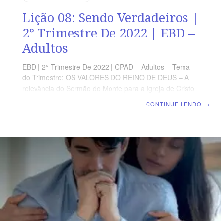
Lição 08: Sendo Verdadeiros |
2° Trimestre De 2022 | EBD –
Adultos
EBD | 2° Trimestre De 2022 | CPAD – Adultos – Tema
do Trimestre: OS VALORES DO REINO DE DEUS – A
relevância do Sermão do Monte para a Igreja de Cristo
| Escola Biblica Dominical | Lição 08: Sendo Verdadeiros
CONTINUE LENDO
→
TEXTO ÁUREO “Bem-aventurado o homem a quem o
Senhor não imputa maldade, e em cujo espírito não há
engano” (SI 32.2) VERDADE PRÁTICA Jesus chamou
de hipócritas as pessoas que praticam boas ações, não
por compaixão ou outros bons motivos, mas para obter
glória diante dos homens. LEITURA DIÁRIA Segunda –
1 Pe