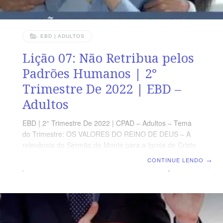
EBD | ADULTOS
Lição 07: Não Retribua pelos
Padrões Humanos | 2°
Trimestre De 2022 | EBD –
Adultos
EBD | 2° Trimestre De 2022 | CPAD – Adultos – Tema
do Trimestre: OS VALORES DO REINO DE DEUS – A
relevância do Sermão do Monte para a Igreja de Cristo
| Escola Biblica Dominical | Lição 07: Não retribua pelos
CONTINUE LENDO
→
padrões humanos TEXTO ÁUREO “Não te vingarás,
nem guardarás ira contra os filhos do teu povo; mas
amarás o teu próximo como a ti mesmo. Eu sou o
Senhor.” (Lv 19.18) VERDADE PRÁTICA O cristão não
deve guardar rancor e nem buscar vingança. Antes,
deve vencer o mal com o bem . Dessa