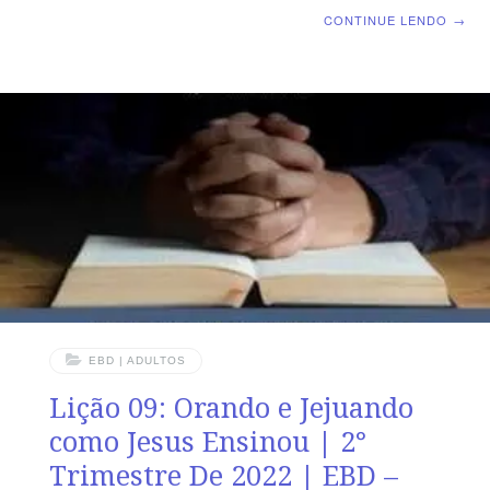
| Escola Biblica Dominical | Lição 10: Nossa segurança
CONTINUE LENDO
→
vem de Deus TEXTO ÁUREO “E disse-lhes: Acautelai-
vos e guardai-vos da avareza, porque a vida de
qualquer não consiste na abundância do que possui.”
(Lc 12.15) VERDADE PRÁTICA Não podemos colocar a
nossa esperança nas riquezas deste mundo, mas sim
em Deus. LEITURA DIÁRIA Segunda – Mt 6.21 Onde
está o vosso coração?Terça
EBD | ADULTOS
Lição 09: Orando e Jejuando
como Jesus Ensinou | 2°
Trimestre De 2022 | EBD –