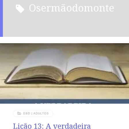
osermãodomonte
EBD | ADULTOS
Lição 13: A verdadeira