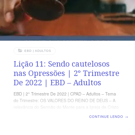
EBD | ADULTOS
Lição 11: Sendo cautelosos
nas Opressões | 2° Trimestre
De 2022 | EBD – Adultos
EBD | 2° Trimestre De 2022 | CPAD – Adultos – Tema
do Trimestre: OS VALORES DO REINO DE DEUS – A
relevância do Sermão do Monte para a Igreja de Cristo
| Escola Biblica Dominical | Lição 11: Sendo cautelosos
CONTINUE LENDO
→
nas opressões TEXTO ÁUREO “Sede, pois,
misericordiosos, como também vosso Pai é
misericordioso (Lc 6.36) VERDADE PRÁTICA Quando