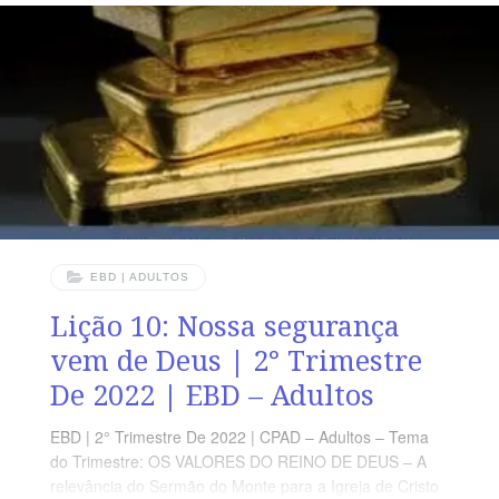
julgamos as pessoas, nos colocamos em uma posição
que não compete a nós, seres imperfeitos e falhos.
LEITURA DIÁRIA Segunda – Mc 4.24 Cuidado com a
medida que você julga o outroTerça – Lc 6.37
EBD | ADULTOS
Lição 10: Nossa segurança
vem de Deus | 2° Trimestre
De 2022 | EBD – Adultos
EBD | 2° Trimestre De 2022 | CPAD – Adultos – Tema
do Trimestre: OS VALORES DO REINO DE DEUS – A
relevância do Sermão do Monte para a Igreja de Cristo