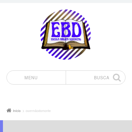
MENU
BUSCA
Pular para o conteúdo
Início
osermãodomonte