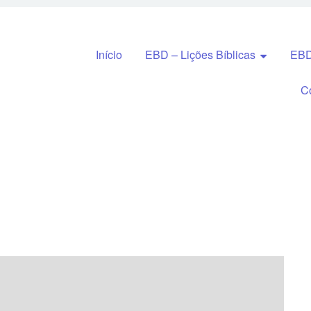
Pular para o conteúdo
Início
EBD – Lições Bíblicas
EBD
C