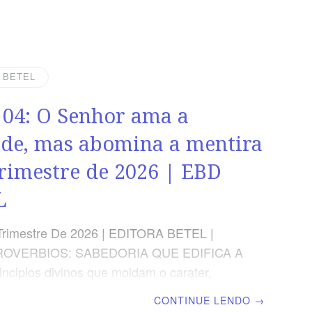
O ÁUREO “Aplica à disciplina o teu
e os teus ouvidos, às palavras do
ento”, Provérbios 23.12 VERDADE
A verdadeira sabedoria não rejeita a
| BETEL
a no processo do aperfeiçoamento cristão
 04: O Senhor ama a
S DA LIÇÃO Saber que a disciplina do
va à obediência.Compreender a relevância
de, mas abomina a mentira
lina para uma vida
Trimestre de 2026 | EBD
L
Trimestre De 2026 | EDITORA BETEL |
ROVERBIOS: SABEDORIA QUE EDIFICA A
incipios divinos que moldam o carater,
 a fé e abençoam a familia. | Escola Bíblica
CONTINUE LENDO
→
 | Lição 04: O Senhor ama a verdade, mas