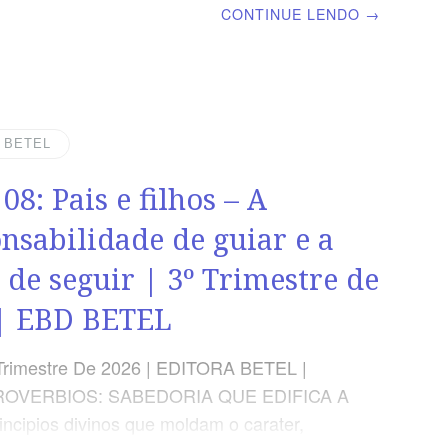
 a fé e abençoam a familia. | Escola Bíblica
CONTINUE LENDO
→
 | Lição 09: A Prudência – Uma Virtude que
 Vida TEXTO ÁUREO “A sabedoria do
é entender o seu caminho, mas a estultícia
 é enganar”, Provérbios 14.8 VERDADE
Dependemos do Espírito Santo e da luz
| BETEL
a de Deus para viver com prudência em
08: Pais e filhos – A
ma geração corrompida. OBJETIVOS DA
conhecer a necessidade
nsabilidade de guiar e a
 de seguir | 3º Trimestre de
| EBD BETEL
Trimestre De 2026 | EDITORA BETEL |
ROVERBIOS: SABEDORIA QUE EDIFICA A
incipios divinos que moldam o carater,