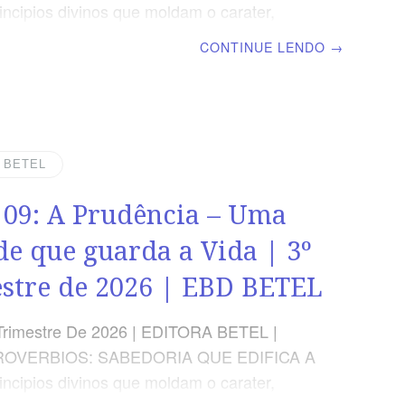
incipios divinos que moldam o carater,
 a fé e abençoam a familia. | Escola Bíblica
CONTINUE LENDO
→
 | Lição 10: O Poder das Palavras – A
bilidade do que dizemos TEXTO ÁUREO
o justo é manancial de vida, mas a violência
oca dos ímpios”, Provérbios 10.11
APLICADA As palavras podem edificar ou
| BETEL
por isso devemos pedir ao Espírito Santo
 09: A Prudência – Uma
conceda sabedoria ao usá-las OBJETIVOS
 Saber que nossas palavras
de que guarda a Vida | 3º
stre de 2026 | EBD BETEL
Trimestre De 2026 | EDITORA BETEL |
ROVERBIOS: SABEDORIA QUE EDIFICA A
incipios divinos que moldam o carater,