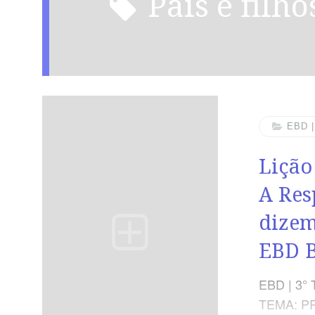
pais e filho
EBD 
Lição
A Res
dizem
EBD 
EBD | 3° 
TEMA: P