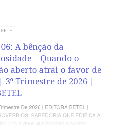
 TEXTO ÁUREO “O caminho do tolo é reto
olhos, mas o que dá ouvidos ao conselho é
rovérbios 12.15 VERDADE APLICADA Andar
to nos guia ao discernimento e à
| BETEL
idade dos conselhos da Palavrade Deus em
 06: A bênção da
 áreas da vida OBJETIVOS DA LIÇÃO
der a importância
osidade – Quando o
ão aberto atrai o favor de
| 3º Trimestre de 2026 |
BETEL
Trimestre De 2026 | EDITORA BETEL |
ROVERBIOS: SABEDORIA QUE EDIFICA A
incipios divinos que moldam o carater,