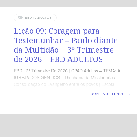
EBD | ADULTOS
Lição 09: Coragem para
Testemunhar – Paulo diante
da Multidão | 3º Trimestre
de 2026 | EBD ADULTOS
EBD | 3° Trimestre De 2026 | CPAD Adultos – TEMA: A
IGREJA DOS GENTIOS – Da chamada Missionaria à
Consolidação do Evangelho entre os povos | Escola
Biblica Dominical | Lição 09: Coragem para
CONTINUE LENDO
→
Testemunhar – Paulo diante da Multidão TEXTO
ÁUREO “Porque hás de ser sua testemunha para com
todos os homens do que tens visto e ouvido.” (At 22.15).
VERDADE PRÁTICA Todo aquele que teve um encontro
real com Cristo é chamado a testemunhar dEle com
fidelidade, mesmo em meio à oposição e ao sofrimento.