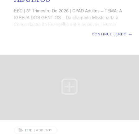
EBD | 3° Trimestre De 2026 | CPAD Adultos – TEMA: A
IGREJA DOS GENTIOS – Da chamada Missionaria à
Consolidação do Evangelho entre os povos | Escola
Biblica Dominical | Lição 3: A Graça que alcança todas
CONTINUE LENDO
→
as Nações TEXTO ÁUREO “Porque pela graça sois
salvos, por meio da fé; e isso não vem de vós; é dom de
Deus.” (Ef 2.8). VERDADE PRÁTICA É pela graça que
somos alcançados, perdoados e reconciliados com
Deus. LEITURA DIÁRIA Segunda — At 15.11 A
salvação é afirmada como obra exclusiva da graça do
Senhor JesusTerça — At 10.44-48 Deus
EBD | ADULTOS