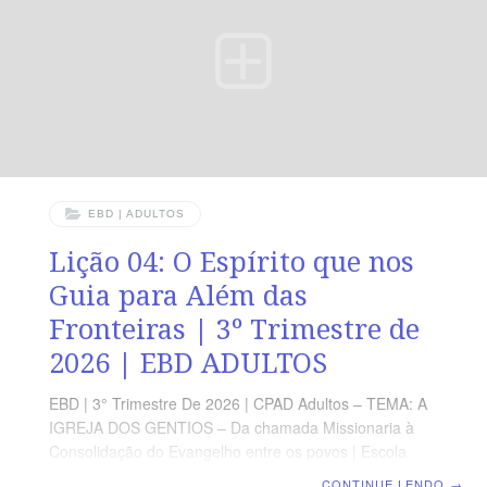
Espírito, discerne os tempos e proclama com ousadia a
graça salvadora de Cristo. LEITURA DIÁRIA Segunda
—
EBD | ADULTOS
Lição 04: O Espírito que nos
Guia para Além das
Fronteiras | 3º Trimestre de
2026 | EBD ADULTOS
EBD | 3° Trimestre De 2026 | CPAD Adultos – TEMA: A
IGREJA DOS GENTIOS – Da chamada Missionaria à
Consolidação do Evangelho entre os povos | Escola
Biblica Dominical | Lição 04: O Espírito que nos Guia
CONTINUE LENDO
→