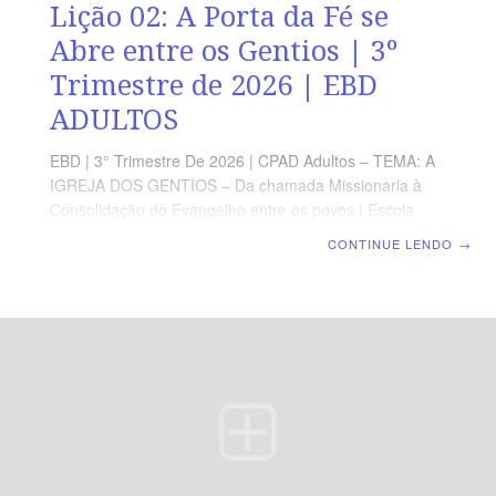
Lição 02: A Porta da Fé se
Abre entre os Gentios | 3º
Trimestre de 2026 | EBD
ADULTOS
EBD | 3° Trimestre De 2026 | CPAD Adultos – TEMA: A
IGREJA DOS GENTIOS – Da chamada Missionaria à
Consolidação do Evangelho entre os povos | Escola
Biblica Dominical | Lição 02: A Porta da Fé se Abre
CONTINUE LENDO
→
entre os Gentios TEXTO ÁUREO “Porque o Senhor
assim no-lo mandou: Eu te pus para luz dos gentios,
para que sejas de salvação até aos confins da terra.” (At
13.47). VERDADE PRÁTICA O propósito de Deus é que
o Evangelho alcance todas as nações, revelando seu
eterno desejo de salvar a todos. LEITURA DIÁRIA
Segunda — At 1.8 A missão