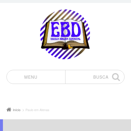
MENU
BUSCA
Pular para o conteúdo
Início
Paulo em Atenas