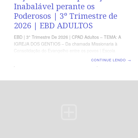
Inabalável perante os
Poderosos | 3º Trimestre de
2026 | EBD ADULTOS
EBD | 3° Trimestre De 2026 | CPAD Adultos – TEMA: A
IGREJA DOS GENTIOS – Da chamada Missionaria à
Consolidação do Evangelho entre os povos | Escola
Biblica Dominical | Lição 10: Uma Esperança Inabalável
CONTINUE LENDO
→
perante os Poderosos TEXTO ÁUREO “E, por isso,
procuro sempre ter uma consciência sem ofensa, tanto
para com Deus como para com os homens.” (At 24.16).
VERDADE PRÁTICA A fidelidade ao Evangelho se
expressa em uma consciência irrepreensível diante de
Deus e dos homens. LEITURA DIÁRIA Segunda — At
24.4,5 A fidelidade ao Evangelho pode gerar acusações
injustasTerça — At 24.10-13 Uma