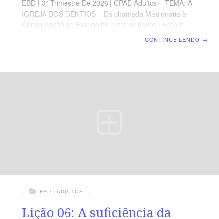
EBD | 3° Trimestre De 2026 | CPAD Adultos – TEMA: A
IGREJA DOS GENTIOS – Da chamada Missionaria à
Consolidação do Evangelho entre os povos | Escola
Biblica Dominical | Lição 07: Quando o Espírito Sopra
CONTINUE LENDO
→
em Éfeso TEXTO ÁUREO “Assim, a palavra do Senhor
crescia poderosamente e prevalecia.” (At 19.20).
VERDADE PRÁTICA Onde o Espírito Santo é
derramado, a Palavra é confirmada com poder, o
pecado é confrontado, e vidas, famílias e cidades são
transformadas. LEITURA DIÁRIA Segunda — At 19.1-6
O derramamento do Espírito conduz o crente à
plenitude da féTerça — At 19.8-10 A
EBD | ADULTOS
Lição 06: A suficiência da