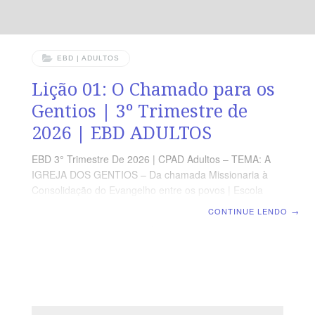
EBD | ADULTOS
Lição 01: O Chamado para os
Gentios | 3º Trimestre de
2026 | EBD ADULTOS
EBD 3° Trimestre De 2026 | CPAD Adultos – TEMA: A
IGREJA DOS GENTIOS – Da chamada Missionaria à
Consolidação do Evangelho entre os povos | Escola
Biblica Dominical | Lição 01: O Chamado para os
CONTINUE LENDO
→
Gentios TEXTO ÁUREO “E, servindo eles ao Senhor e
jejuando, disse o Espírito Santo: Apartai-me a Barnabé
e a Saulo para a obra a que os tenho chamado.” (At
13.2) VERDADE PRÁTICA Quando a igreja ouve o
Espírito, o Evangelho avança e vidas são alcançadas
para a glória de Deus. LEITURA DIÁRIA Segunda – At
1.8 Sem o Espírito Santo