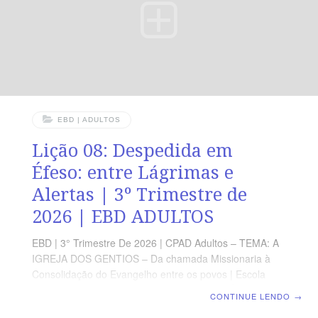
LEITURA DIÁRIA Segunda — At 22.14,15 Deus chama
seus servos para
EBD | ADULTOS
Lição 08: Despedida em
Éfeso: entre Lágrimas e
Alertas | 3º Trimestre de
2026 | EBD ADULTOS
EBD | 3° Trimestre De 2026 | CPAD Adultos – TEMA: A
IGREJA DOS GENTIOS – Da chamada Missionaria à
Consolidação do Evangelho entre os povos | Escola
Biblica Dominical | Lição 08: Despedida em Éfeso: entre
CONTINUE LENDO
→
Lágrimas e Alertas TEXTO ÁUREO “Olhai, pois, por vós