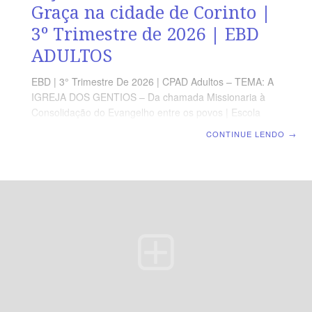
Graça na cidade de Corinto |
3º Trimestre de 2026 | EBD
ADULTOS
EBD | 3° Trimestre De 2026 | CPAD Adultos – TEMA: A
IGREJA DOS GENTIOS – Da chamada Missionaria à
Consolidação do Evangelho entre os povos | Escola
Biblica Dominical | Lição 06: A suficiência da Graça na
CONTINUE LENDO
→
cidade de Corinto TEXTO ÁUREO “Porque eu sou
contigo, e ninguém lançará mão de ti para te fazer mal,
pois tenho muito povo nesta cidade.” (At 18.10).
VERDADE PRÁTICA A graça de Deus é suficiente para
sustentar o crente em meio às adversidades. LEITURA
DIÁRIA Segunda — At 18.1-4 A luz do Evangelho
resplandece em ambientes desafiadoresTerça — 1Co
2.3-5