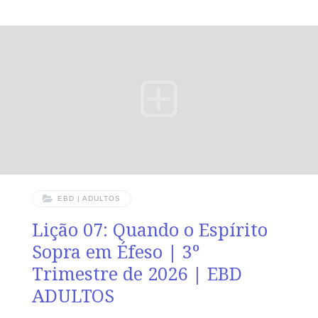
e por todo o rebanho sobre que o Espírito Santo vos
constituiu bispos, para apascentardes a igreja de Deus,
que ele resgatou com o seu próprio sangue.” (At 20.28).
VERDADE PRÁTICA A Igreja é preservada quando
líderes vigilantes cuidam do rebanho com fidelidade à
Palavra e submissão ao Espírito Santo. LEITURA
DIÁRIA
EBD | ADULTOS
Lição 07: Quando o Espírito
Sopra em Éfeso | 3º
Trimestre de 2026 | EBD
ADULTOS