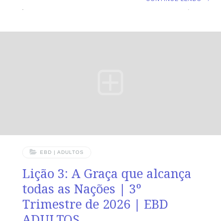
para Além das Fronteiras TEXTO ÁUREO “De sorte que
as igrejas eram confirmadas na fé e cada dia cresciam
em número.” (At 16.5). VERDADE PRÁTICA O Espírito
Santo não apenas guia o cristão em seus passos, mas
também o impede de avançar quando isso não está em
acordo com a vontade de Deus. LEITURA DIÁRIA
Segunda — At 15.39,40; 16.1
EBD | ADULTOS
Lição 3: A Graça que alcança
todas as Nações | 3º
Trimestre de 2026 | EBD
ADULTOS