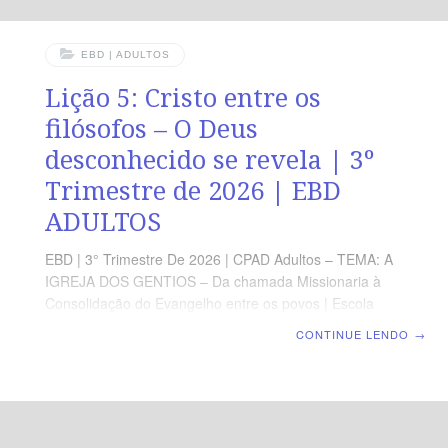
EBD | ADULTOS
Lição 5: Cristo entre os
filósofos – O Deus
desconhecido se revela | 3º
Trimestre de 2026 | EBD
ADULTOS
EBD | 3° Trimestre De 2026 | CPAD Adultos – TEMA: A
IGREJA DOS GENTIOS – Da chamada Missionaria à
Consolidação do Evangelho entre os povos | Escola
Biblica Dominical | Lição 5: Cristo entre os filósofos – O
CONTINUE LENDO
→
Deus desconhecido se revela TEXTO ÁUREO “Mas
Deus, não tendo em conta os tempos da ignorância,
anuncia agora a todos os homens, em todo lugar, que
se arrependam.” (At 17.30). VERDADE PRÁTICA A obra
evangelística floresce quando o coração, sensível ao