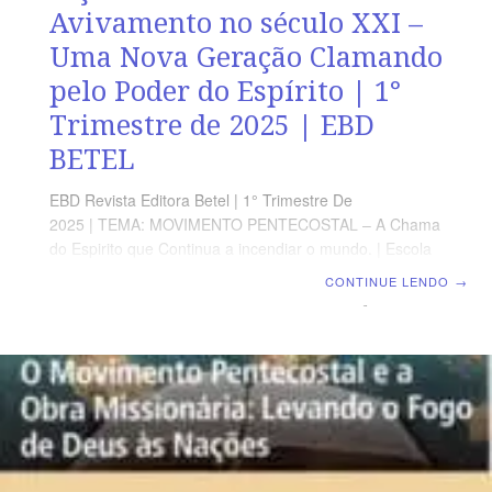
Avivamento no século XXI –
Uma Nova Geração Clamando
pelo Poder do Espírito | 1°
Trimestre de 2025 | EBD
BETEL
EBD Revista Editora Betel | 1° Trimestre De
2025 | TEMA: MOVIMENTO PENTECOSTAL – A Chama
do Espirito que Continua a incendiar o mundo. | Escola
Biblica Dominical | Lição 13: A Necessidade de
CONTINUE LENDO
→
Avivamento no século XXI – Uma Nova Geração
Clamando pelo Poder do Espírito TEXTO ÁUREO “E nos
últimos dias acontecerá, diz Deus, que do meu Espírito
derramarei sobre toda a carne; e os vossos filhos e as
vossas filhas profetizarão, os vossos mancebos terão
visões, e os vossos velhos sonharão sonhos;” Atos 2.17
VERDADE APLICADA Ë fundamental viver em