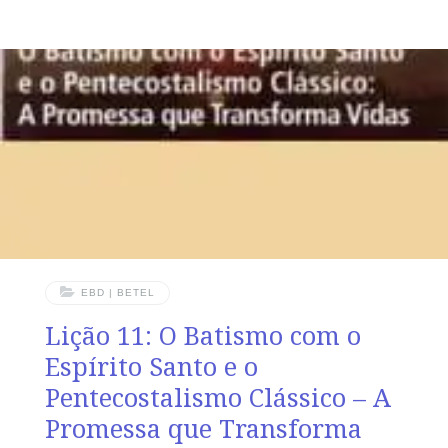
Nações TEXTO ÁUREO “E disse-lhes: ide por todo o
mundo, pregai o evangelho a toda criatura”, Marcos
16.15 VERDADE APLICADA O discípulo de Cristo deve
estar comprometido com o anúncio do Evangelho no
poder do Espírito Santo, para a glória de Deus, e até
que Cristo venha. OBJETIVOS
EBD | BETEL
Lição 11: O Batismo com o
Espírito Santo e o
Pentecostalismo Clássico – A
Promessa que Transforma