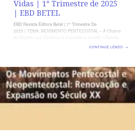
Vidas | 1° Trimestre de 2025
| EBD BETEL
EBD Revista Editora Betel | 1° Trimestre De
2025 | TEMA: MOVIMENTO PENTECOSTAL – A Chama
do Espirito que Continua a incendiar o mundo. | Escola
Biblica Dominical | Lição 11: O Batismo com o Espírito
CONTINUE LENDO
→
Santo e o Pentecostalismo Clássico – A Promessa que
Transforma Vidas TEXTO ÁUREO “E, impondo-lhes
Paulo as mãos, veio sobre eles o Espírito Santo; e
falavam línguas e profetizavam.” Atos 19.6 VERDADE
APLICADA Como discípulos de Cristo que têm uma
missão a cumprir devemos buscar a experiência do
batismo com o Espírito Santo e o contínuo enchimento