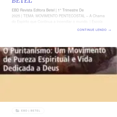
BETEL
EBD Revista Editora Betel | 1° Trimestre De
2025 | TEMA: MOVIMENTO PENTECOSTAL – A Chama
do Espirito que Continua a incendiar o mundo. | Escola
Biblica Dominical | Lição 05: O Pietismo – Reavivando o
CONTINUE LENDO
→
Coração Através da Devoção Pessoal TEXTO ÁUREO
“Tem cuidado de ti mesmo e da doutrina; persevera
nestas coisas; porque, fazendo isto, te salvarás, tanto a
ti mesmo como aos que te ouvem”, 1 Timóteo 4.16
VERDADE APLICADA Devemos nos manter
dependentes da ação do Espírito para que a Sua
chama não se apague em nossa vida até
EBD | BETEL