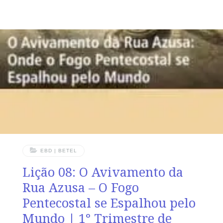
no Brasil – Um Despertar que Mudou uma Nação
TEXTO ÁUREO “E, impondo-lhes Paulo as mãos, veio
sobre eles o Espírito Santo; e falavam línguas e
profetizavam”, Atos 19.6 VERDADE APLICADA Cada
membro do Corpo de Cristo, à luz da Palavra de Deus,
deve cultivar o desejo de buscar mais de Deus, para
que a chama do Espírito não
EBD | BETEL
Lição 08: O Avivamento da
Rua Azusa – O Fogo
Pentecostal se Espalhou pelo
Mundo | 1° Trimestre de