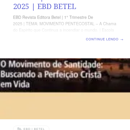
2025 | EBD BETEL
EBD Revista Editora Betel | 1° Trimestre De
2025 | TEMA: MOVIMENTO PENTECOSTAL – A Chama
do Espirito que Continua a incendiar o mundo. | Escola
Biblica Dominical | Lição 08: O Avivamento da Rua
CONTINUE LENDO
→
Azusa – O Fogo Pentecostal se Espalhou pelo Mundo
TEXTO ÁUREO “E buscar-me-eis, e me achareis,
quando me buscardes de todo o vosso coração.”
Jeremias 29.13 VERDADE APLICADA É preciso clamar
ao Senhor por um avivamento espiritual que resulte em
renovação e transformação, para a glória de Deus.
OBJETIVOS DA LIÇÃO Conhecer a história do
avivamento da rua
EBD | BETEL