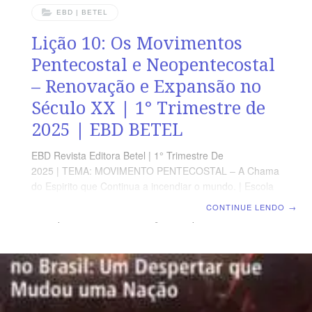
EBD | BETEL
Lição 10: Os Movimentos
Pentecostal e Neopentecostal
– Renovação e Expansão no
Século XX | 1° Trimestre de
2025 | EBD BETEL
EBD Revista Editora Betel | 1° Trimestre De
2025 | TEMA: MOVIMENTO PENTECOSTAL – A Chama
do Espirito que Continua a incendiar o mundo. | Escola
Biblica Dominical | Lição 10: Os Movimentos Pentecostal
CONTINUE LENDO
→
e Neopentecostal – Renovação e Expansão no Século
XX TEXTO ÁUREO Os Movimentos Pentecostal e
Neopentecostal: Renovação e Expansão no Século XX
“De sorte que as igrejas eram confirmadas na fé e cada
dia cresciam em número”, Atos 16.5 VERDADE
APLICADA Devemos permanecer fiéis às Escrituras
para não sermos influenciados por modismos teológicos