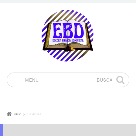
MENU
BUSCA
Pular para o conteúdo
Início
rua azusa