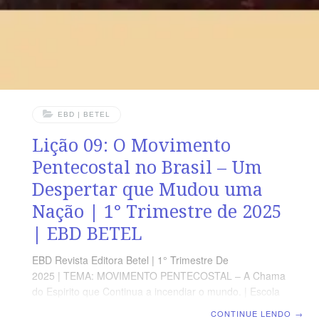
nem arrastados por qualquer vento de
EBD | BETEL
Lição 09: O Movimento
Pentecostal no Brasil – Um
Despertar que Mudou uma
Nação | 1° Trimestre de 2025
| EBD BETEL
EBD Revista Editora Betel | 1° Trimestre De
2025 | TEMA: MOVIMENTO PENTECOSTAL – A Chama
do Espirito que Continua a incendiar o mundo. | Escola
Biblica Dominical | Lição 09: O Movimento Pentecostal
CONTINUE LENDO
→