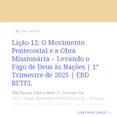
EBD | BETEL
Lição 12: O Movimento
Pentecostal e a Obra
Missionária – Levando o
Fogo de Deus às Nações | 1°
Trimestre de 2025 | EBD
BETEL
EBD Revista Editora Betel | 1° Trimestre De
2025 | TEMA: MOVIMENTO PENTECOSTAL – A Chama
do Espirito que Continua a incendiar o mundo. | Escola
Biblica Dominical | Lição 12: O Movimento Pentecostal e
CONTINUE LENDO
→
a Obra Missionária – Levando o Fogo de Deus às