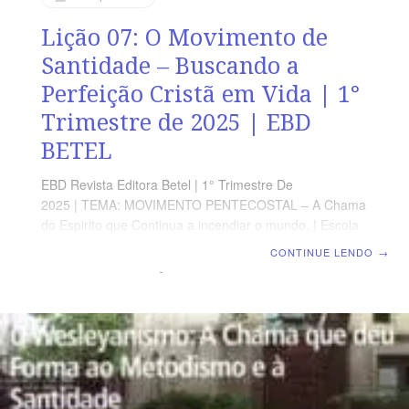
Lição 07: O Movimento de
Santidade – Buscando a
Perfeição Cristã em Vida | 1°
Trimestre de 2025 | EBD
BETEL
EBD Revista Editora Betel | 1° Trimestre De
2025 | TEMA: MOVIMENTO PENTECOSTAL – A Chama
do Espirito que Continua a incendiar o mundo. | Escola
Biblica Dominical | Lição 07: O Movimento de Santidade
CONTINUE LENDO
→
– Buscando a Perfeição Cristã em Vida TEXTO ÁUREO
“Portanto, ide, ensinai todas as nações, batizando-as
em nome do Pai, e do Filho, e do Espírito Santo.”
Mateus 28.19 VERDADE APLICADA Mesmo após a
experiência do batismo no Espírito Santo, o discípulo de
Cristo deve perseverar em oração e vigilância no
combate à frieza espiritual. OBJETIVOS DA LIÇÃO