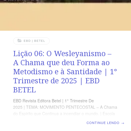
EBD | BETEL
Lição 06: O Wesleyanismo –
A Chama que deu Forma ao
Metodismo e à Santidade | 1°
Trimestre de 2025 | EBD
BETEL
EBD Revista Editora Betel | 1° Trimestre De
2025 | TEMA: MOVIMENTO PENTECOSTAL – A Chama
do Espirito que Continua a incendiar o mundo. | Escola
Biblica Dominical | Lição 06: O Wesleyanismo – A
CONTINUE LENDO
→
Chama que deu Forma ao Metodismo e à Santidade