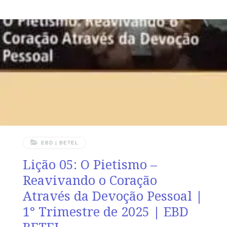
TEXTO ÁUREO “Que pregues a palavra, instes a tempo
e fora de tempo, redarguas, repreendas, exortes, com
toda a longanimidade e doutrina.” 2 Timóteo 4.2
VERDADE APLICADA Perseverar em oração e
vigilância, à luz da Palavra e com a ajuda do Espírito
Santo, é essencial para não sermos envolvidos
EBD | BETEL
Lição 05: O Pietismo –
Reavivando o Coração
Através da Devoção Pessoal |
1° Trimestre de 2025 | EBD